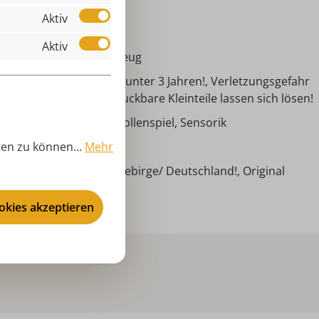
lzspielzeug
Aktiv
nzjährig
Aktiv
bbi Weber - Holzspielzeug
cht geeignet für Kinder unter 3 Jahren!, Verletzungsgefahr
 Rachenraum!, Verschluckbare Kleinteile lassen sich lösen!
sdauer, Feinmotorik, Rollenspiel, Sensorik
ten zu können...
Mehr
00 cm
ndarbeit aus dem Erzgebirge/ Deutschland!, Original
obby Weber!
ookies akzeptieren