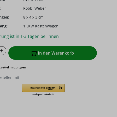
:
Robbi Weber
ngen:
8 x 4 x 3 cm
ang:
1 LKW Kastenwagen
rung ist in 1-3 Tagen bei Ihnen
 Anzahl: Gib den gewünschten Wert ein o
In den Warenkorb
zettel hinzufügen
estellen mit