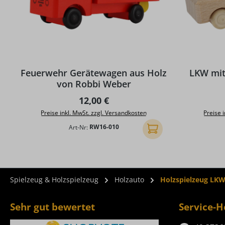
Feuerwehr Gerätewagen aus Holz
LKW mit 
von Robbi Weber
Regulärer Preis:
12,00 €
Preise inkl. MwSt. zzgl. Versandkosten
Preise 
Art-Nr:
RW16-010
In den Warenkorb
Spielzeug & Holzspielzeug
Holzauto
Holzspielzeug LK
Sehr gut bewertet
Service-H