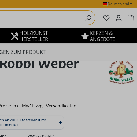
Deutschland
Du hast 0 P
W
HOLZKUNST
KERZEN &
HERSTELLER
ANGEBOTE
GEN ZUM PRODUKT
 Robbi Weber
eis:
Preise inkl. MwSt. zzgl. Versandkosten
r.:
RW16-016N-1