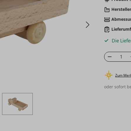
Hersteller
Abmessu
Lieferumf
Die Liefe
Produkt
Zum Merk
oder sofort b