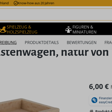
chland
Know-how aus 20 Jahren
SPIELZEUG &
FIGUREN &
HOLZSPIELZEUG
MINIATUREN
REIBUNG
PRODUKTDETAILS
BEWERTUNGEN
FRA
stenwagen, natur von
Regulärer Pr
6,00 €
Produkt-N