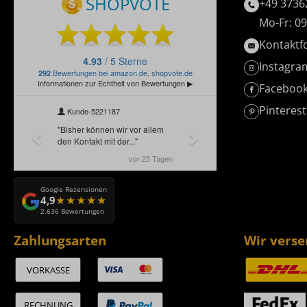
+49 3736
Mo-Fr: 09
Kontaktf
Instagra
Faceboo
Pinterest
Google Rezensionen
4,9
2.636 Bewertungen
Zahlungsarten
Wir vers