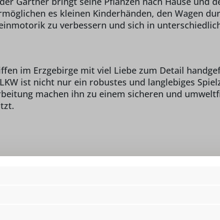
 der Gärtner bringt seine Pflanzen nach Hause und de
rmöglichen es kleinen Kinderhänden, den Wagen durc
 Feinmotorik zu verbessern und sich in unterschiedli
en im Erzgebirge mit viel Liebe zum Detail handgefe
KW ist nicht nur ein robustes und langlebiges Spiel
rarbeitung machen ihn zu einem sicheren und umweltf
tzt.
Material:
He
Ki
/o Robbi Weber,
 info@seiffen.com
Mindestalter :
ab
Motiv:
L