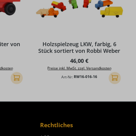
g von 4.83 von 5 Sternen
iter von
Holzspielzeug LKW, farbig, 6
Stück sortiert von Robbi Weber
reis:
Regulärer Preis:
46,00 €
ndkosten
Preise inkl. MwSt. zzgl. Versandkosten
Art-Nr:
RW16-016-16
In den Warenkorb
In den Ware
Rechtliches