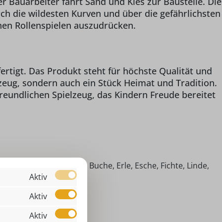
r Bauarbeiter fährt Sand und Kies zur Baustelle. Die
h die wildesten Kurven und über die gefährlichsten
chen Rollenspielen auszudrücken.
rtigt. Das Produkt steht für höchste Qualität und
zeug, sondern auch ein Stück Heimat und Tradition.
reundlichen Spielzeug, das Kindern Freude bereitet
imische Hölzer (Ahorn, Buche, Erle, Esche, Fichte, Linde,
Aktiv
efer)
 3 Jahren
Aktiv
KW Kastenwagen
Aktiv