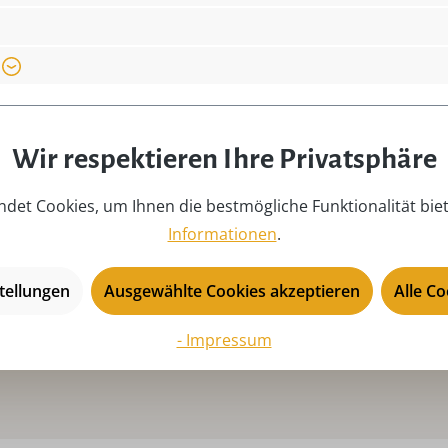
Produkttyp:
Ho
pielt
Saison:
ga
Serie:
Ro
Sicherheitshinweis:
Ni
im
Wir respektieren Ihre Privatsphäre
Themen:
Au
det Cookies, um Ihnen die bestmögliche Funktionalität bie
Tiefe:
3,
Informationen
.
USP:
Ha
R
tellungen
Ausgewählte Cookies akzeptieren
Alle C
- Impressum