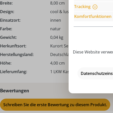
Breite:
8,00 cm
Tracking
Design:
cool & lustig, naturbelassen, vers
Komfortfunktionen
Einsatzort:
innen
Farbe:
natur
Gewicht:
0,04 kg
Herkunftsort:
Kurort Seiffen | Erzgebirge
Diese Website verwen
Herstellungsland:
Deutschland - Made in Germany
Höhe:
4,00 cm
Lieferumfang:
1 LKW Kastenwagen
Datenschutzeins
Bewertungen
Schreiben Sie die erste Bewertung zu diesem Produkt.