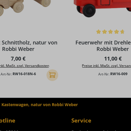
Durchschnittliche Bewertun
Schnittholz, natur von
Feuerwehr mit Drehle
Robbi Weber
Robbi Weber
Regulärer Preis:
Regulärer P
7,00 €
11,00 €
inkl. MwSt. zzgl. Versandkosten
Preise inkl. MwSt. zzgl. Versa
Art-Nr:
RW16-018N-6
Art-Nr:
RW16-009
In den Warenkorb
W Kastenwagen, natur von Robbi Weber
otline
Service