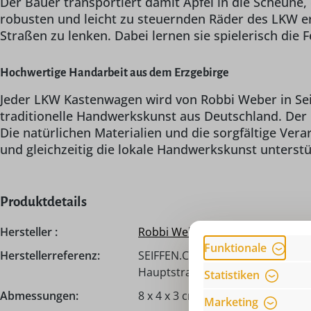
Der Bauer transportiert damit Äpfel in die Scheune,
robusten und leicht zu steuernden Räder des LKW e
Straßen zu lenken. Dabei lernen sie spielerisch die
Hochwertige Handarbeit aus dem Erzgebirge
Jeder LKW Kastenwagen wird von Robbi Weber in Seiff
traditionelle Handwerkskunst aus Deutschland. Der L
Die natürlichen Materialien und die sorgfältige Ve
und gleichzeitig die lokale Handwerkskunst unterstü
Produktdetails
Hersteller :
Robbi Weber
Funktionale
Herstellerreferenz:
SEIFFEN.COM by Nestler GmbH, c
Hauptstraße 132, 09548 Seiffen,
Statistiken
Abmessungen:
8 x 4 x 3 cm
Marketing