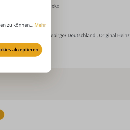
ventszeit, Weihnachtsdeko
inz Lorenz - Pyramiden
ten zu können...
Mehr
,00 cm
ndarbeit aus dem Erzgebirge/ Deutschland!, Original Heinz
renz!
ookies akzeptieren