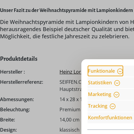
Unser Fazit zu der Weihnachtspyramide mit Lampionkindern f
Die Weihnachtspyramide mit Lampionkindern von Hein
herausragendes Beispiel deutscher Qualität und bi
Möglichkeit, die festliche Jahreszeit zu zelebrieren.
Produktdetails
Funktionale
Hersteller :
Heinz Lorenz
Herstellerreferenz:
SEIFFEN.COM by Nestler GmbH, c
Statistiken
Hauptstraße 132, 09548 Seiffen,
Marketing
Abmessungen:
14 x 28 x 14 cm
Tracking
Beleuchtung:
Premium Pyramidenteelichter, P
Komfortfunktionen
Breite:
14,00 cm
Design:
klassisch