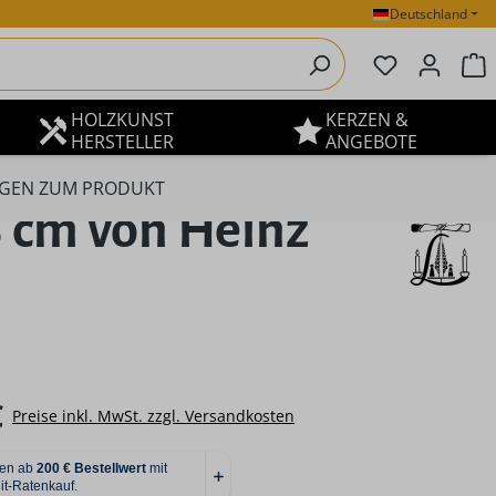
Deutschland
Du hast 0 P
W
HOLZKUNST
KERZEN &
HERSTELLER
ANGEBOTE
GEN ZUM PRODUKT
 cm von Heinz
eis:
€
Preise inkl. MwSt. zzgl. Versandkosten