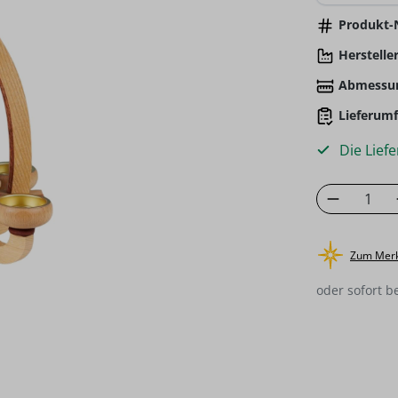
Produkt-N
Hersteller
Abmessu
Lieferumf
Die Liefe
Produkt
Zum Merk
oder sofort b