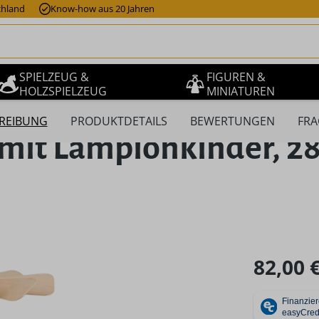
chland
Know-how aus 20 Jahren
SPIELZEUG &
FIGUREN &
HOLZSPIELZEUG
MINIATUREN
REIBUNG
PRODUKTDETAILS
BEWERTUNGEN
FRA
it Lampionkinder, 28
Regulärer Pr
82,00 