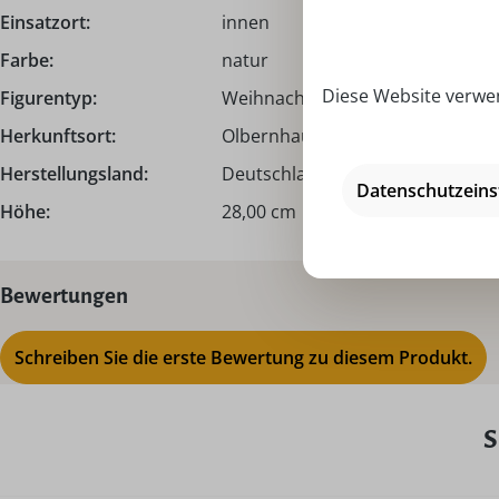
Einsatzort:
innen
Farbe:
natur
Diese Website verwen
Figurentyp:
Weihnachtspyramide
Herkunftsort:
Olbernhau | Erzgebirge
Herstellungsland:
Deutschland - Made in Germany
Datenschutzeins
Höhe:
28,00 cm
Bewertungen
Schreiben Sie die erste Bewertung zu diesem Produkt.
S