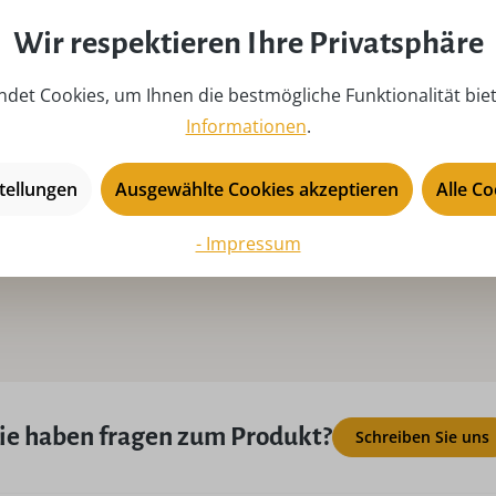
Saison:
Ad
Wir respektieren Ihre Privatsphäre
Serie:
He
det Cookies, um Ihnen die bestmögliche Funktionalität bie
Tiefe:
14
Informationen
.
USP:
Ha
Lo
tellungen
Ausgewählte Cookies akzeptieren
Alle C
- Impressum
ie haben fragen zum Produkt?
Schreiben Sie uns