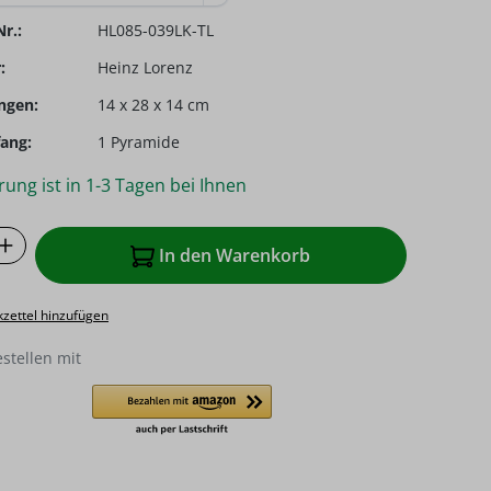
r.:
HL085-039LK-TL
:
Heinz Lorenz
ngen:
14 x 28 x 14 cm
ang:
1 Pyramide
rung ist in 1-3 Tagen bei Ihnen
 Anzahl: Gib den gewünschten Wert ein o
In den Warenkorb
zettel hinzufügen
estellen mit