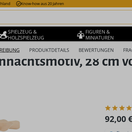
chland
Know-how aus 20 Jahren
SPIELZEUG &
FIGUREN &
HOLZSPIELZEUG
MINIATUREN
REIBUNG
PRODUKTDETAILS
BEWERTUNGEN
FRA
hnachtsmotiv, 28 cm v
Regulärer Pr
92,00 