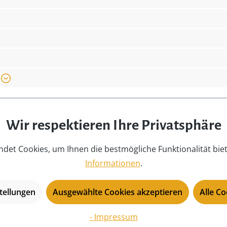
USP:
Ha
Lo
Wir respektieren Ihre Privatsphäre
det Cookies, um Ihnen die bestmögliche Funktionalität bie
Beautiful!
Informationen
.
Much more beautiful in person! Very
pleased with my purchase! Would buy
tellungen
Ausgewählte Cookies akzeptieren
Alle C
again!
- Impressum
Emily am 2023.02.12