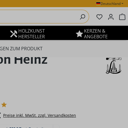
Deutschland
Du hast 0 P
W
HOLZKUNST
KERZEN &
HERSTELLER
ANGEBOTE
GEN ZUM PRODUKT
on Heinz
eis:
€
Preise inkl. MwSt. zzgl. Versandkosten