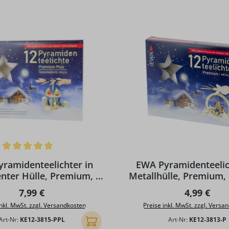
ttliche Bewertung von 5 von 5 Sternen
ramidenteelichter in
EWA Pyramidenteelic
nter Hülle, Premium, 12
Metallhülle, Premium,
Stück
Regulärer Preis:
Regulärer 
7,99 €
4,99 €
inkl. MwSt. zzgl. Versandkosten
Preise inkl. MwSt. zzgl. Versa
Art-Nr:
KE12-3815-PPL
Art-Nr:
KE12-3813-P
In den Warenkorb