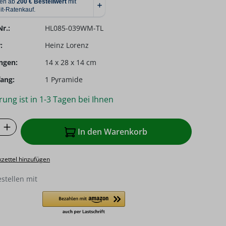
r.:
HL085-039WM-TL
:
Heinz Lorenz
ngen:
14 x 28 x 14 cm
ang:
1 Pyramide
rung ist in 1-3 Tagen bei Ihnen
 Anzahl: Gib den gewünschten Wert ein o
In den Warenkorb
zettel hinzufügen
estellen mit