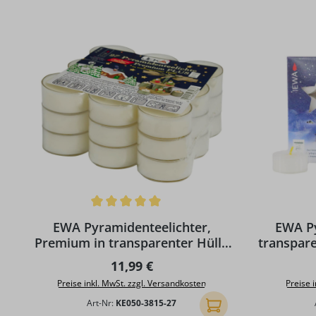
Produktgalerie überspringen
Durchschnittliche Bewertung von 5 von 5 Sternen
Durchschni
EWA Pyramidenteelichter,
EWA Py
Premium in transparenter Hülle
transpare
27 Stück
Regulärer Preis:
11,99 €
Preise inkl. MwSt. zzgl. Versandkosten
Preise 
Art-Nr:
KE050-3815-27
In den Warenkorb