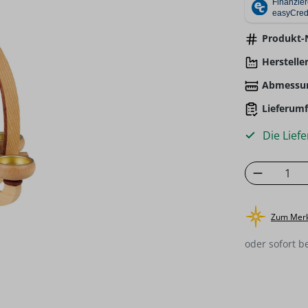
Produkt-N
Hersteller
Abmessu
Lieferumf
Die Liefe
Produkt
Zum Merk
oder sofort b