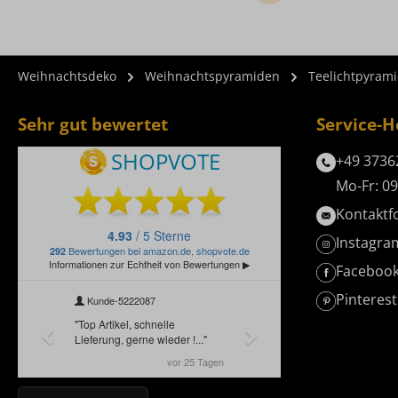
Weihnachtsdeko
Weihnachtspyramiden
Teelichtpyram
Sehr gut bewertet
Service-H
+49 3736
Mo-Fr: 09
Kontaktf
Instagra
Faceboo
Pinterest