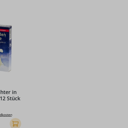
hter in
 12 Stück
Preis:
ndkosten
In den Warenkorb