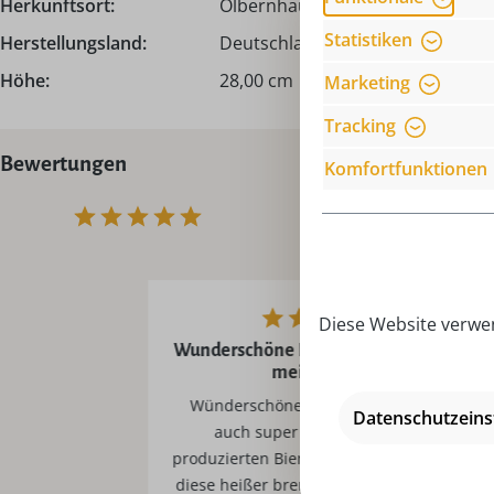
Herkunftsort:
Olbernhau | Erzgebirge
Statistiken
Herstellungsland:
Deutschland - Made in Germany
Höhe:
28,00 cm
Marketing
Tracking
Bewertungen
Komfortfunktionen
Diese Website verwen
Wunderschöne Pyramide, sicher nicht
meine letzte.
Wünderschöne Pyramide. Dreht sich
Datenschutzeins
auch super mit meinen selber
produzierten Bienenwachsteelichtern, da
diese heißer brennen wie Parafinkerzen.