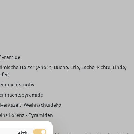
 Pyramide
imische Hölzer (Ahorn, Buche, Erle, Esche, Fichte, Linde,
efer)
eihnachtsmotiv
eihnachtspyramide
ventszeit, Weihnachtsdeko
inz Lorenz - Pyramiden
,00 cm
Aktiv