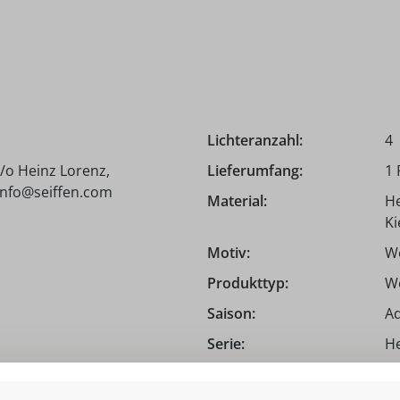
Lichteranzahl:
4
/o Heinz Lorenz,
Lieferumfang:
1
 info@seiffen.com
Material:
He
Ki
Motiv:
W
Produkttyp:
W
Saison:
Ad
Serie:
He
Tiefe:
14