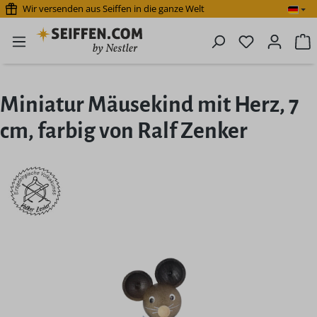
Wir versenden aus Seiffen in die ganze Welt
Zum Hauptinhalt springen
Du hast 0 P
W
Miniatur Mäusekind mit Herz, 7
cm, farbig von Ralf Zenker
Bildergalerie überspringen