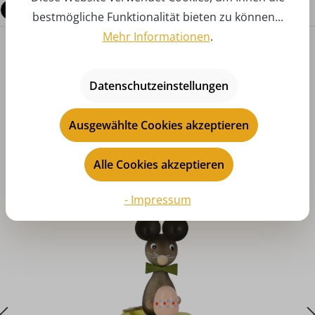
Fragen zum Produkt
bestmögliche Funktionalität bieten zu können...
Mehr Informationen
.
Datenschutzeinstellungen
Ausgewählte Cookies akzeptieren
Produktgalerie überspringen
Das könnte Ihnen auch gefallen
Alle Cookies akzeptieren
- Impressum