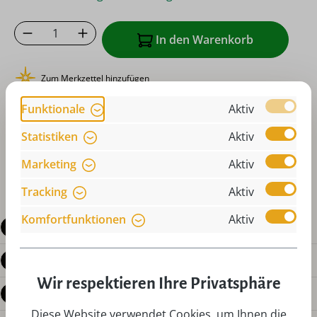
Produkt Anzahl: Gib den gewünschten Wer
In den Warenkorb
Zum Merkzettel hinzufügen
oder sofort bestellen mit
Funktionale
Aktiv
Statistiken
Aktiv
Marketing
Aktiv
Tracking
Aktiv
Komfortfunktionen
Aktiv
Beschreibung
Produktdetails
Wir respektieren Ihre Privatsphäre
Bewertungen
Diese Website verwendet Cookies, um Ihnen die