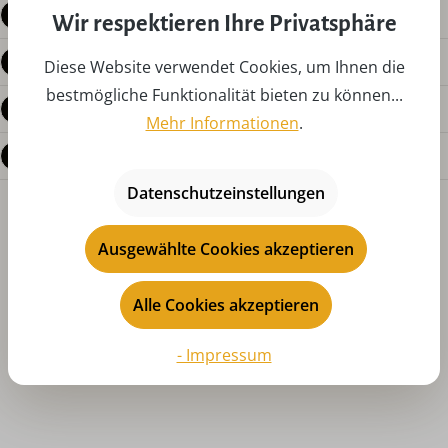
Beschreibung
Wir respektieren Ihre Privatsphäre
Produktdetails
Diese Website verwendet Cookies, um Ihnen die
bestmögliche Funktionalität bieten zu können...
Bewertungen
Mehr Informationen
.
Fragen zum Produkt
Datenschutzeinstellungen
Ausgewählte Cookies akzeptieren
Alle Cookies akzeptieren
Produktgalerie überspringen
Das könnte Ihnen auch gefallen
- Impressum