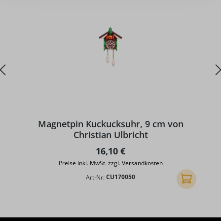
D
Magnetpin Kuckucksuhr, 9 cm von
Christian Ulbricht
Regulärer Preis:
16,10 €
Preise inkl. MwSt. zzgl. Versandkosten
Art-Nr:
CU170050
In den Ware