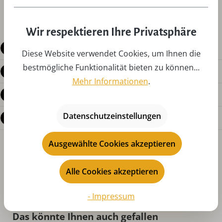
Wir respektieren Ihre Privatsphäre
Beschreibung
Diese Website verwendet Cookies, um Ihnen die
bestmögliche Funktionalität bieten zu können...
Produktdetails
Mehr Informationen
.
Bewertungen
Datenschutzeinstellungen
Fragen zum Produkt
Ausgewählte Cookies akzeptieren
Alle Cookies akzeptieren
- Impressum
Produktgalerie überspringen
Das könnte Ihnen auch gefallen