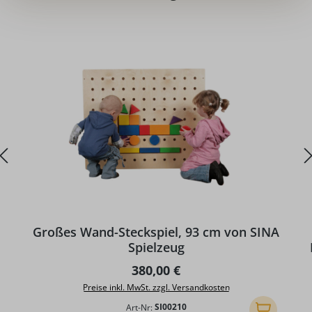
Großes Wand-Steckspiel, 93 cm von SINA
Spielzeug
Regulärer Preis:
380,00 €
Preise inkl. MwSt. zzgl. Versandkosten
Art-Nr:
SI00210
In den Ware