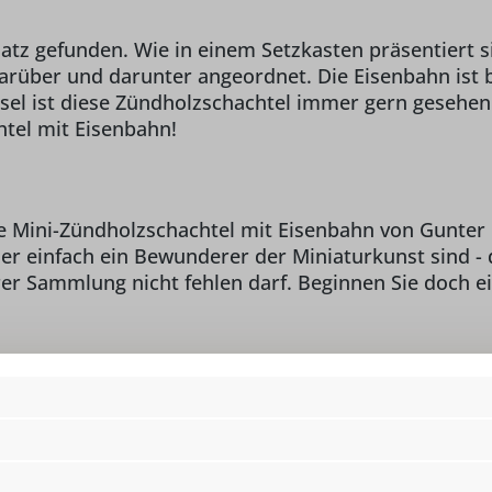
atz gefunden. Wie in einem Setzkasten präsentiert s
 darüber und darunter angeordnet. Die Eisenbahn ist
sel ist diese Zündholzschachtel immer gern gesehen
tel mit Eisenbahn!
ie Mini-Zündholzschachtel mit Eisenbahn von Gunter F
r einfach ein Bewunderer der Miniaturkunst sind - 
Ihrer Sammlung nicht fehlen darf. Beginnen Sie doch 
Höhe:
1,
o Gunter Flath,
Lieferumfang:
1 