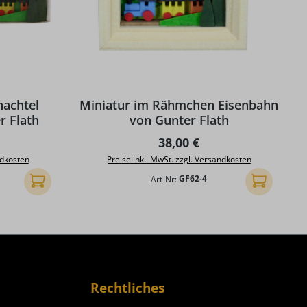
g von 5 von 5 Sternen
hachtel
Miniatur im Rähmchen Eisenbahn
r Flath
von Gunter Flath
reis:
Regulärer Preis:
38,00 €
ndkosten
Preise inkl. MwSt. zzgl. Versandkosten
Art-Nr:
GF62-4
In den Warenkorb
In den Ware
Rechtliches