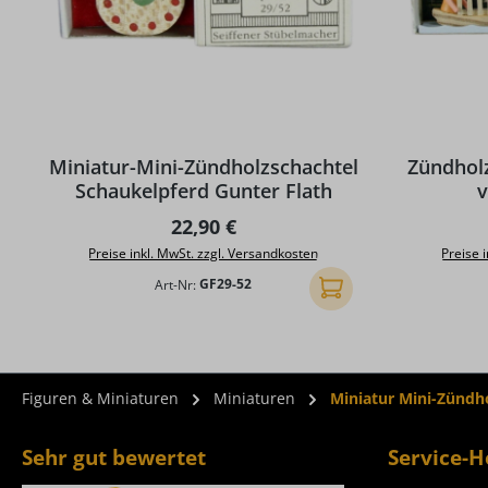
Miniatur-Mini-Zündholzschachtel
Zündhol
Schaukelpferd Gunter Flath
v
Regulärer Preis:
22,90 €
Preise inkl. MwSt. zzgl. Versandkosten
Preise 
Art-Nr:
GF29-52
In den Warenkorb
Figuren & Miniaturen
Miniaturen
Miniatur Mini-Zündh
Sehr gut bewertet
Service-H