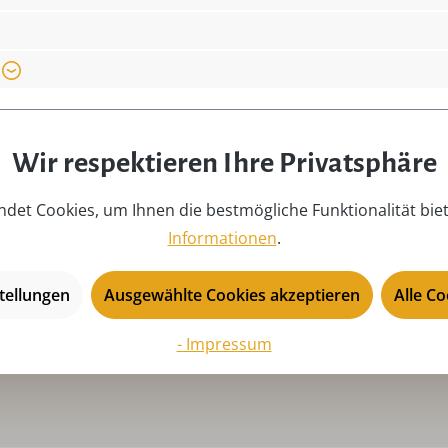
 info@seiffen.com
Länge:
1,
Material:
Fe
Fi
Motiv:
Mi
Produkttyp:
Mi
Wir respektieren Ihre Privatsphäre
Saison:
ga
det Cookies, um Ihnen die bestmögliche Funktionalität bie
Serie:
Gu
Informationen
.
Tiefe:
1,
USP:
Ha
tellungen
Ausgewählte Cookies akzeptieren
Alle C
- Impressum