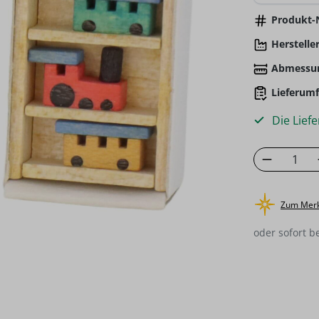
Produkt-N
Hersteller
Abmessu
Lieferumf
Die Liefe
Produkt
Zum Merk
oder sofort b