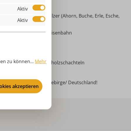
50 cm
Aktiv
inkarton, Heimische Hölzer (Ahorn, Buche, Erle, Esche,
Aktiv
chte, Linde, Kiefer)
ni-Zündholzschachtel Eisenbahn
niaturen
nzjährig
ten zu können...
Mehr
nter Flath - Mini - Zündholzschachteln
50 cm
ndarbeit aus dem Erzgebirge/ Deutschland!
ookies akzeptieren