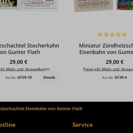
Durchschnittliche Bewertun
zschachtel Stocherkahn
Miniatur Zündholzsc
on Gunter Flath
Eisenbahn von Gunte
Regulärer Preis:
Regulärer P
29,00 €
29,00 €
inkl. MwSt. zzgl. Versandkosten
Preise inkl. MwSt. zzgl. Versa
Details
Art-Nr:
GF29-18
Art-Nr:
GF29-4
olzschachtel Eisenbahn von Gunter Flath
otline
Service