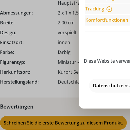
Hauptstraße 132, 09548 Seiffen,
Tracking
Abmessungen:
2 x 1 x 1,5 cm
Komfortfunktionen
Breite:
2,00 cm
Design:
verspielt
Einsatzort:
innen
Farbe:
farbig
Diese Website verwen
Figurentyp:
Miniatur - Figuren
Herkunftsort:
Kurort Seiffen | Erzgebirge
Herstellungsland:
Deutschland – Made in Germany
Datenschutzeins
Bewertungen
Schreiben Sie die erste Bewertung zu diesem Produkt.