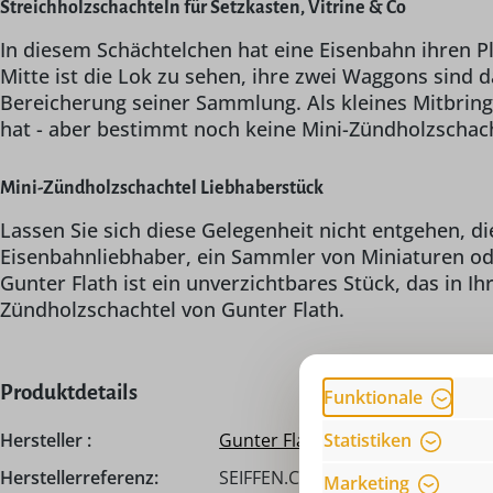
Streichholzschachteln für Setzkasten, Vitrine & Co
In diesem Schächtelchen hat eine Eisenbahn ihren Pl
Mitte ist die Lok zu sehen, ihre zwei Waggons sind
Bereicherung seiner Sammlung. Als kleines Mitbring
hat - aber bestimmt noch keine Mini-Zündholzschach
Mini-Zündholzschachtel Liebhaberstück
Lassen Sie sich diese Gelegenheit nicht entgehen, d
Eisenbahnliebhaber, ein Sammler von Miniaturen ode
Gunter Flath ist ein unverzichtbares Stück, das in 
Zündholzschachtel von Gunter Flath.
Produktdetails
Funktionale
Statistiken
Hersteller :
Gunter Flath
Herstellerreferenz:
SEIFFEN.COM by Nestler GmbH, c/
Marketing