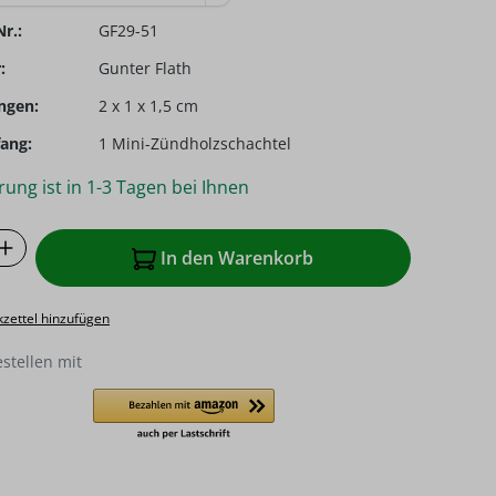
r.:
GF29-51
:
Gunter Flath
ngen:
2 x 1 x 1,5 cm
ang:
1 Mini-Zündholzschachtel
rung ist in 1-3 Tagen bei Ihnen
 Anzahl: Gib den gewünschten Wert ein o
In den Warenkorb
zettel hinzufügen
estellen mit