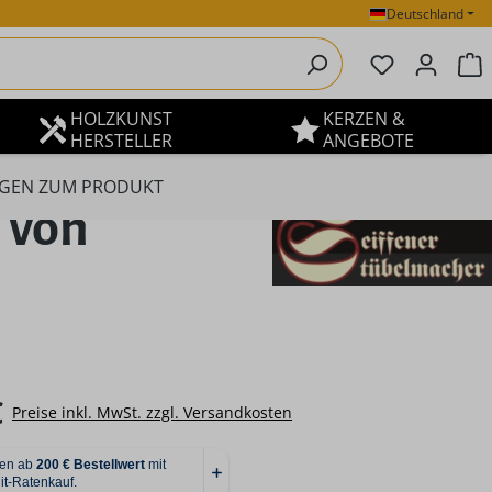
Deutschland
Du hast 0 P
W
HOLZKUNST
KERZEN &
HERSTELLER
ANGEBOTE
GEN ZUM PRODUKT
 von
eis:
€
Preise inkl. MwSt. zzgl. Versandkosten