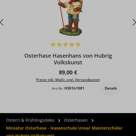
Durchschnittliche Bewertung von 4.92 von 5 Sternen
D
Osterhase Hasenhans von Hubrig
Volkskunst
Regulärer Preis:
89,00 €
Preise inkl. MwSt. zzgl. Versandkosten
Details
Art-Nr:
H301h1001
Ostern & Frühlingsdeko
Osterhasen
Miniatur Osterhase - Hasenschule Unser Meisterschüler
von Hubrig Volkskunst