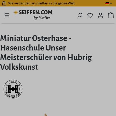
Wir versenden aus Seiffen in die ganze Welt
Zum Hauptinhalt springen
Du hast 0 P
W
Miniatur Osterhase -
Hasenschule Unser
Meisterschüler von Hubrig
Volkskunst
Bildergalerie überspringen