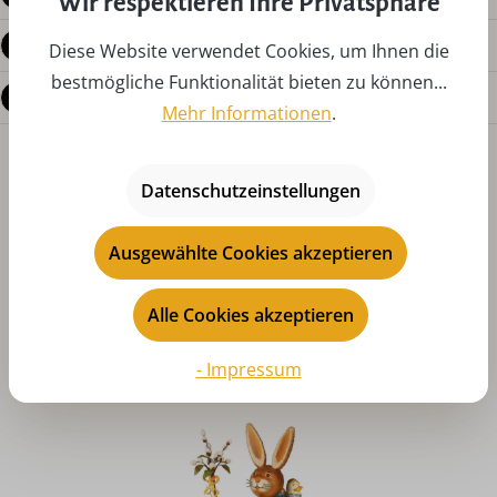
Wir respektieren Ihre Privatsphäre
Bewertungen
Diese Website verwendet Cookies, um Ihnen die
bestmögliche Funktionalität bieten zu können...
Fragen zum Produkt
Mehr Informationen
.
Datenschutzeinstellungen
Ausgewählte Cookies akzeptieren
Produktgalerie überspringen
Alle Cookies akzeptieren
Das könnte Ihnen auch gefallen
- Impressum