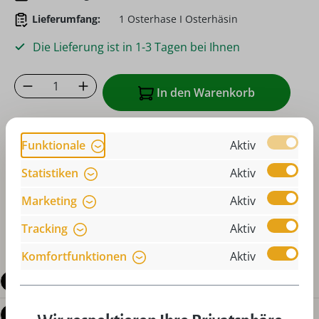
Lieferumfang:
1 Osterhase I Osterhäsin
Die Lieferung ist in 1-3 Tagen bei Ihnen
Produkt Anzahl: Gib den gewünschten Wer
In den Warenkorb
Zum Merkzettel hinzufügen
Funktionale
Aktiv
oder sofort bestellen mit
Statistiken
Aktiv
Marketing
Aktiv
Tracking
Aktiv
Komfortfunktionen
Aktiv
Beschreibung
Produktdetails