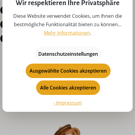
Wir respektieren Ihre Privatsphäre
Produktdetails
Diese Website verwendet Cookies, um Ihnen die
Bewertungen
bestmögliche Funktionalität bieten zu können...
Mehr Informationen
.
Fragen zum Produkt
Datenschutzeinstellungen
Ausgewählte Cookies akzeptieren
Alle Cookies akzeptieren
Produktgalerie überspringen
Das könnte Ihnen auch gefallen
- Impressum