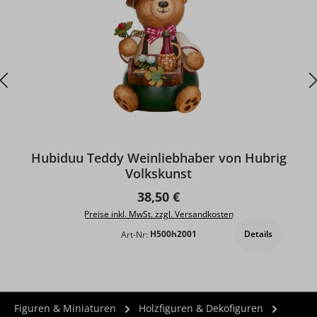
Hubiduu Teddy Weinliebhaber von Hubrig
Volkskunst
Regulärer Preis:
38,50 €
Preise inkl. MwSt. zzgl. Versandkosten
Details
Art-Nr:
H500h2001
Figuren & Miniaturen
Holzfiguren & Dekofiguren