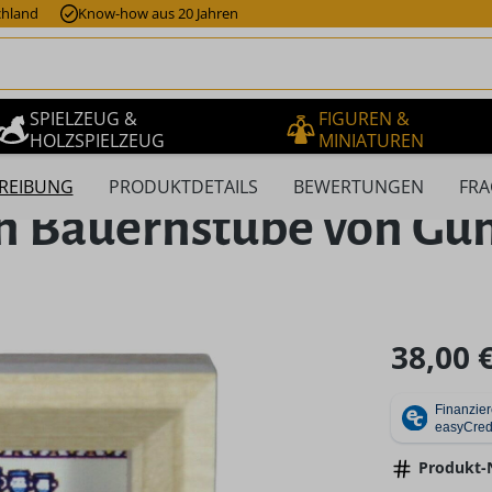
chland
Know-how aus 20 Jahren
SPIELZEUG &
FIGUREN &
HOLZSPIELZEUG
MINIATUREN
REIBUNG
PRODUKTDETAILS
BEWERTUNGEN
FRA
 Bauernstube von Gun
Regulärer Pr
38,00 
Produkt-N