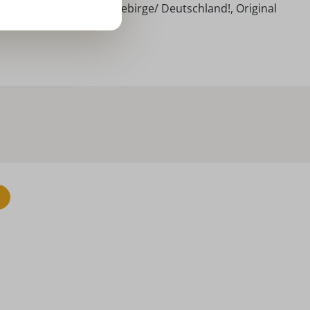
ndarbeit aus dem Erzgebirge/ Deutschland!, Original
nter Flath!