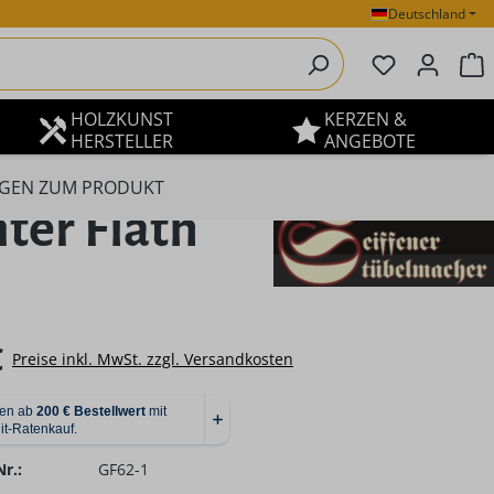
Deutschland
Du hast 0 P
W
HOLZKUNST
KERZEN &
HERSTELLER
ANGEBOTE
GEN ZUM PRODUKT
ter Flath
eis:
€
Preise inkl. MwSt. zzgl. Versandkosten
r.:
GF62-1