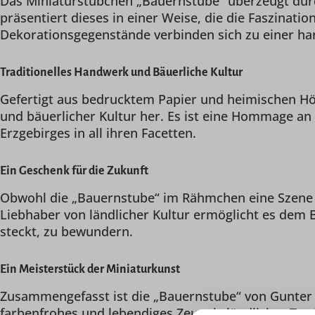
Das Miniaturstübchen „Bauernstube“ überzeugt durch 
präsentiert dieses in einer Weise, die die Faszinat
Dekorationsgegenstände verbinden sich zu einer ha
Traditionelles Handwerk und Bäuerliche Kultur
Gefertigt aus bedrucktem Papier und heimischen Hö
und bäuerlicher Kultur her. Es ist eine Hommage an 
Erzgebirges in all ihren Facetten.
Ein Geschenk für die Zukunft
Obwohl die „Bauernstube“ im Rähmchen eine Szene der
Liebhaber von ländlicher Kultur ermöglicht es dem B
steckt, zu bewundern.
Ein Meisterstück der Miniaturkunst
Zusammengefasst ist die „Bauernstube“ von Gunter F
farbenfrohes und lebendiges Zeugnis ländlicher Trad