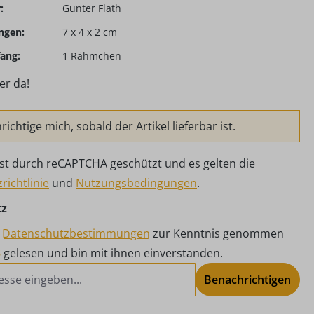
:
Gunter Flath
ngen:
7 x 4 x 2 cm
ang:
1 Rähmchen
er da!
ichtige mich, sobald der Artikel lieferbar ist.
 ist durch reCAPTCHA geschützt und es gelten die
richtlinie
und
Nutzungsbedingungen
.
tz
e
Datenschutzbestimmungen
zur Kenntnis genommen
B
gelesen und bin mit ihnen einverstanden.
Benachrichtigen