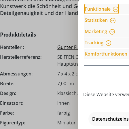
Kunstwerk die Schönheit und Geschichte des ländlich
Funktionale
Detailgenauigkeit und der Handwerkskunst dieses kl
Statistiken
Marketing
Produktdetails
Tracking
Hersteller :
Gunter Flath
Komfortfunktionen
Herstellerreferenz:
SEIFFEN.COM by Nestler GmbH, c/
Hauptstraße 132, 09548 Seiffen,
Abmessungen:
7 x 4 x 2 cm
Breite:
7,00 cm
Design:
klassisch, traditionell
Diese Website verwen
Einsatzort:
innen
Farbe:
farbig
Datenschutzeins
Figurentyp:
Miniatur - Figuren