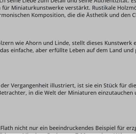
seine Liebe zum Detail und seine Authentizität. Es 
ion für Miniaturkunstwerke verstärkt. Rustikale Hol
rmonischen Komposition, die die Ästhetik und den C
lzern wie Ahorn und Linde, stellt dieses Kunstwerk
das einfache, aber erfüllte Leben auf dem Land und 
 Vergangenheit illustriert, ist sie ein Stück für d
etrachter, in die Welt der Miniaturen einzutauchen u
lath nicht nur ein beeindruckendes Beispiel für er
itionen. Mit einer Breite von 7,00 cm, einer Höhe vo