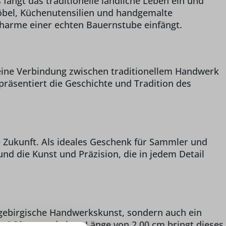
fängt das traditionelle ländliche Leben ein und
zmöbel, Küchenutensilien und handgemalte
harme einer echten Bauernstube einfängt.
 eine Verbindung zwischen traditionellem Handwerk
präsentiert die Geschichte und Tradition des
ie Zukunft. Als ideales Geschenk für Sammler und
nd die Kunst und Präzision, die in jedem Detail
zgebirgische Handwerkskunst, sondern auch ein
n 4,00 cm und einer Länge von 2,00 cm bringt dieses