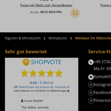
Preise inkl. MwSt. zzgl. Versandkosten
Preise 
Art-Nr:
KE12-3815-PPL
In den Warenkorb
Figuren & Miniaturen
Miniaturen
Miniatur im Rähmche
Sehr gut bewertet
Service-H
+49 3736
Mo-Fr: 09
Kontaktf
Instagra
Faceboo
Pinterest