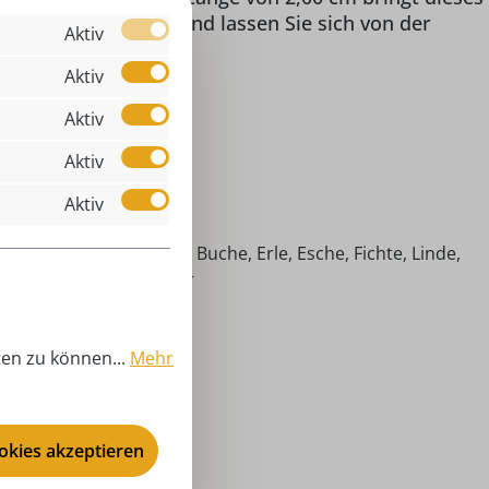
der Miniaturkunst und lassen Sie sich von der
Aktiv
Aktiv
Aktiv
Aktiv
 Rähmchen
Aktiv
00 cm
imische Hölzer (Ahorn, Buche, Erle, Esche, Fichte, Linde,
efer), bedrucktes Papier
storische Bauernstube
niaturen
ten zu können...
Mehr
nzjährig
nter Flath - Rähmchen
ookies akzeptieren
00 cm