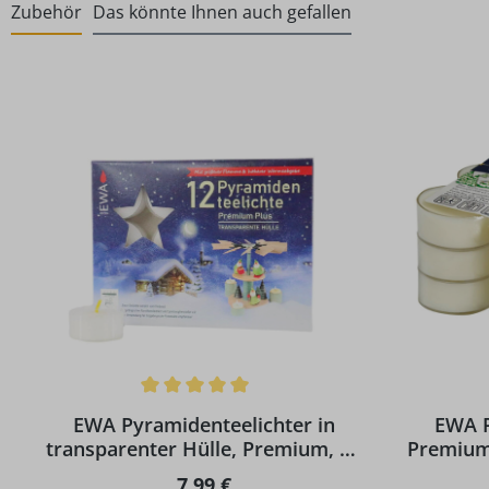
Zubehör
Das könnte Ihnen auch gefallen
Produktgalerie überspringen
Durchschnittliche Bewertung von 5 von 5 Sternen
Durchschni
EWA Pyramidenteelichter in
EWA P
transparenter Hülle, Premium, 12
Premium 
Stück
Regulärer Preis:
7,99 €