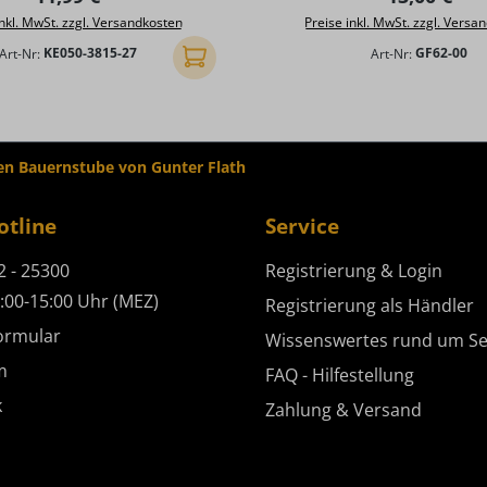
inkl. MwSt. zzgl. Versandkosten
Preise inkl. MwSt. zzgl. Versa
Art-Nr:
KE050-3815-27
Art-Nr:
GF62-00
In den Warenkorb
n Bauernstube von Gunter Flath
otline
Service
2 - 25300
Registrierung & Login
:00-15:00 Uhr (MEZ)
Registrierung als Händler
ormular
Wissenswertes rund um Se
m
FAQ - Hilfestellung
k
Zahlung & Versand