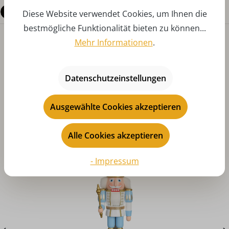
Fragen zum Produkt
Diese Website verwendet Cookies, um Ihnen die
bestmögliche Funktionalität bieten zu können...
Mehr Informationen
.
Datenschutzeinstellungen
Ausgewählte Cookies akzeptieren
Produktgalerie überspringen
Das könnte Ihnen auch gefallen
Alle Cookies akzeptieren
- Impressum