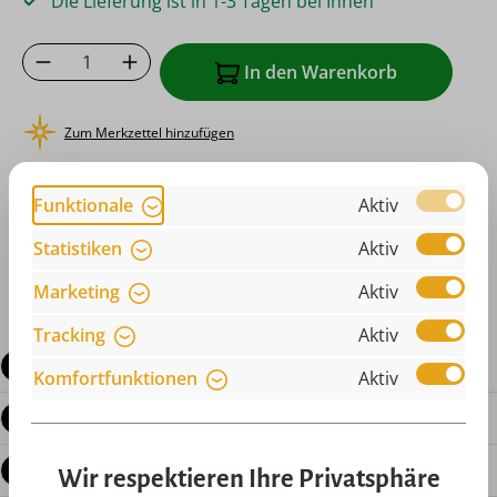
Die Lieferung ist in 1-3 Tagen bei Ihnen
Produkt Anzahl: Gib den gewünschten Wer
In den Warenkorb
Zum Merkzettel hinzufügen
oder sofort bestellen mit
Funktionale
Aktiv
Statistiken
Aktiv
Marketing
Aktiv
Tracking
Aktiv
Beschreibung
Komfortfunktionen
Aktiv
Produktdetails
Bewertungen
Wir respektieren Ihre Privatsphäre