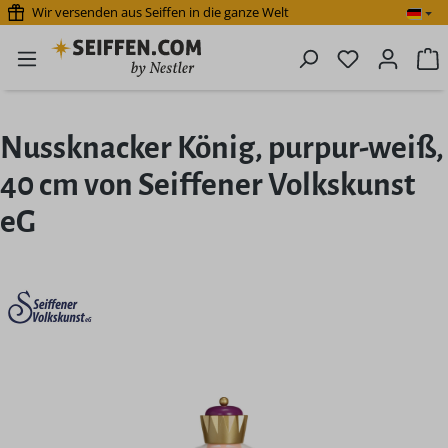
Wir versenden aus Seiffen in die ganze Welt
Zum Hauptinhalt springen
Du hast 0 P
W
Nussknacker König, purpur-weiß,
40 cm von Seiffener Volkskunst
eG
Bildergalerie überspringen