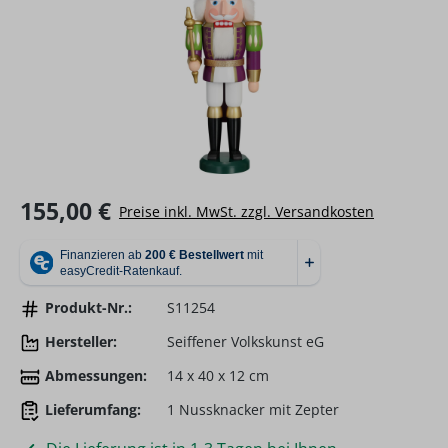
Regulärer Preis:
155,00 €
Preise inkl. MwSt. zzgl. Versandkosten
Produkt-Nr.:
S11254
Hersteller:
Seiffener Volkskunst eG
Abmessungen:
14 x 40 x 12 cm
Lieferumfang:
1 Nussknacker mit Zepter