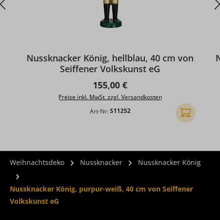
Nussknacker König, hellblau, 40 cm von
Seiffener Volkskunst eG
Regulärer Preis:
155,00 €
Preise inkl. MwSt. zzgl. Versandkosten
Art-Nr:
S11252
In den Ware
Weihnachtsdeko
Nussknacker
Nussknacker König
Nussknacker König, purpur-weiß, 40 cm von Seiffener
Volkskunst eG