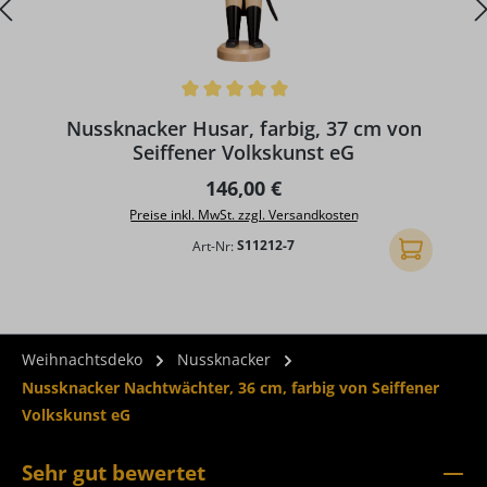
Durchschnittliche Bewertung von 5 von 5 Sternen
D
Nussknacker Husar, farbig, 37 cm von
Seiffener Volkskunst eG
Regulärer Preis:
146,00 €
Preise inkl. MwSt. zzgl. Versandkosten
Art-Nr:
S11212-7
In den Ware
Weihnachtsdeko
Nussknacker
Nussknacker Nachtwächter, 36 cm, farbig von Seiffener
Volkskunst eG
Sehr gut bewertet