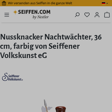
Wir versenden aus Seiffen in die ganze Welt
Zum Hauptinhalt springen
Du hast 0 P
W
Nussknacker Nachtwächter, 36
cm, farbig von Seiffener
Volkskunst eG
Bildergalerie überspringen