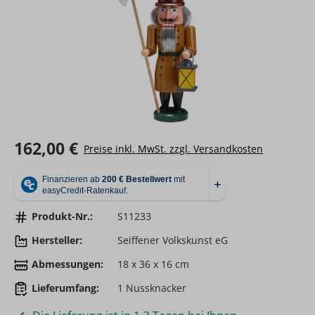
Regulärer Preis:
162,00 €
Preise inkl. MwSt. zzgl. Versandkosten
Produkt-Nr.:
S11233
Hersteller:
Seiffener Volkskunst eG
Abmessungen:
18 x 36 x 16 cm
Lieferumfang:
1 Nussknacker