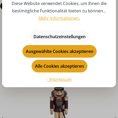
Diese Website verwendet Cookies, um Ihnen die
Fragen zum Produkt
bestmögliche Funktionalität bieten zu können...
Mehr Informationen
.
Datenschutzeinstellungen
Ausgewählte Cookies akzeptieren
Produktgalerie überspringen
Das könnte Ihnen auch gefallen
Alle Cookies akzeptieren
- Impressum