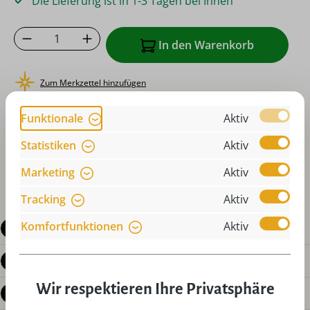
Die Lieferung ist in 1-3 Tagen bei Ihnen
Produkt Anzahl: Gib den gewünschten Wer
In den Warenkorb
Zum Merkzettel hinzufügen
oder sofort bestellen mit
Funktionale
Aktiv
Statistiken
Aktiv
Marketing
Aktiv
Tracking
Aktiv
Komfortfunktionen
Aktiv
Beschreibung
Produktdetails
Wir respektieren Ihre Privatsphäre
Bewertungen