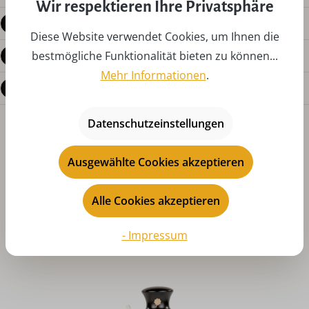
Wir respektieren Ihre Privatsphäre
Produktdetails
Diese Website verwendet Cookies, um Ihnen die
Bewertungen
bestmögliche Funktionalität bieten zu können...
Mehr Informationen
.
Fragen zum Produkt
Datenschutzeinstellungen
Ausgewählte Cookies akzeptieren
Alle Cookies akzeptieren
Produktgalerie überspringen
Das könnte Ihnen auch gefallen
- Impressum