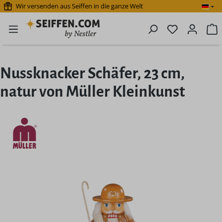
Wir versenden aus Seiffen in die ganze Welt
Zum Hauptinhalt springen
Du hast 0 P
W
Nussknacker Schäfer, 23 cm,
natur von Müller Kleinkunst
Bildergalerie überspringen