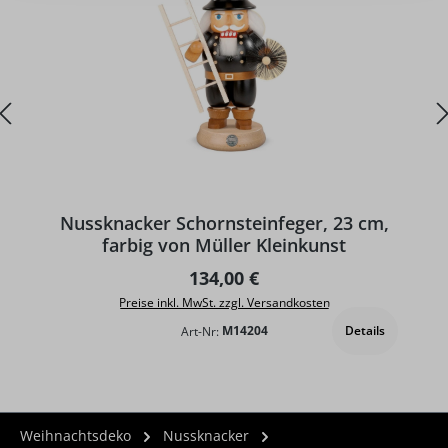
Nussknacker Schornsteinfeger, 23 cm,
farbig von Müller Kleinkunst
Regulärer Preis:
134,00 €
Preise inkl. MwSt. zzgl. Versandkosten
Details
Art-Nr:
M14204
Weihnachtsdeko
Nussknacker