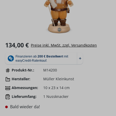
Regulärer Preis:
134,00 €
Preise inkl. MwSt. zzgl. Versandkosten
Produkt-Nr.:
M14200
Hersteller:
Müller Kleinkunst
Abmessungen:
10 x 23 x 14 cm
Lieferumfang:
1 Nussknacker
Bald wieder da!