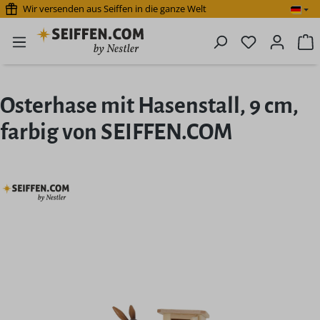
Wir versenden aus Seiffen in die ganze Welt
Zum Hauptinhalt springen
Du hast 0 P
W
Osterhase mit Hasenstall, 9 cm,
farbig von SEIFFEN.COM
Bildergalerie überspringen