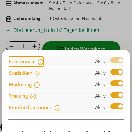
Abmessungen:
9 x 4 x 5 cm Osterhase , 9 x 6 x 8 cm
Hasenstall
Lieferumfang:
1 Osterhase mit Hasenstall
Die Lieferung ist in 1-3 Tagen bei Ihnen
Produkt Anzahl: Gib den gewünschten Wer
In den Warenkorb
Funktionale
Aktiv
Zum Merkzettel hinzufügen
Statistiken
Aktiv
oder sofort bestellen mit
Marketing
Aktiv
Tracking
Aktiv
Komfortfunktionen
Aktiv
Beschreibung