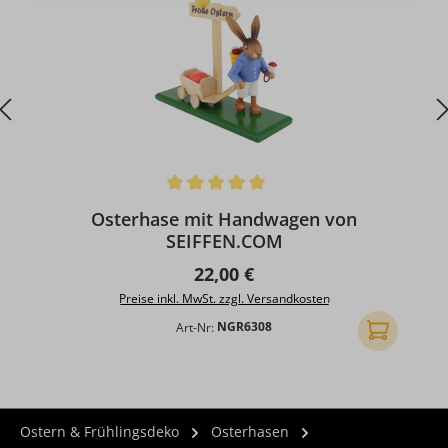
Durchschnittliche Bewertung von 5 von 5 Sternen
D
Osterhase mit Handwagen von
SEIFFEN.COM
Regulärer Preis:
22,00 €
Preise inkl. MwSt. zzgl. Versandkosten
Art-Nr:
NGR6308
In den Ware
Ostern & Frühlingsdeko
Osterhasen