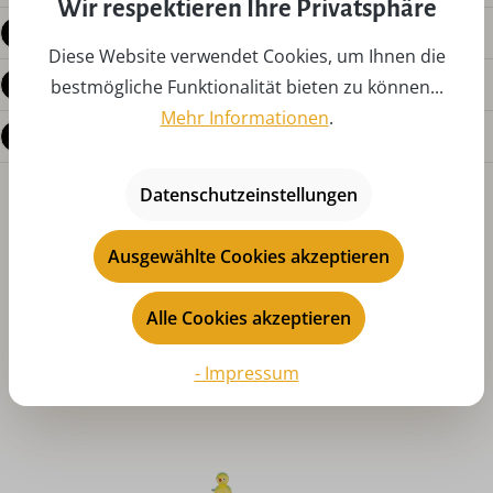
Wir respektieren Ihre Privatsphäre
Produktdetails
Diese Website verwendet Cookies, um Ihnen die
Bewertungen
bestmögliche Funktionalität bieten zu können...
Mehr Informationen
.
Fragen zum Produkt
Datenschutzeinstellungen
Ausgewählte Cookies akzeptieren
Alle Cookies akzeptieren
Produktgalerie überspringen
Das könnte Ihnen auch gefallen
- Impressum