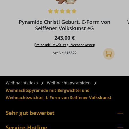
Durchschnittliche Bewertung von 5 von 5 Sternen
Pyramide Christi Geburt, C-Form von
Seiffener Volkskunst eG
Regulärer Preis:
243,00 €
Preise inkl. MwSt. zzgl. Versandkosten
Art-Nr:
S16322
In den Ware
Weihnachtsdeko
Weihnachtspyramiden
Weihnachtspyramide mit Bergwichtel und
Weihnachtswichtel, L-Form von Seiffener Volkskunst
Sehr gut bewertet
Service-Hotline