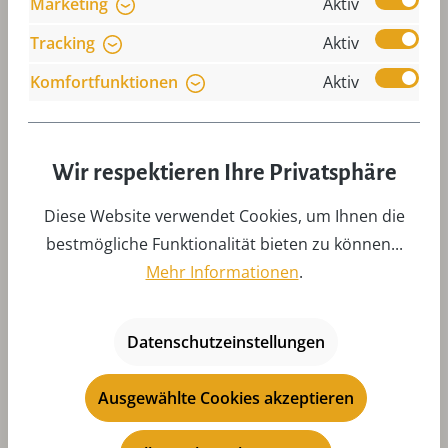
Marketing
Aktiv
Tracking
Aktiv
Wie sollte der Standort der
Komfortfunktionen
Aktiv
Weihnachtspyramide sein? Auf was muss
ich achten?
Wir respektieren Ihre Privatsphäre
Wie wechsle ich das Flügelrad meiner
Weihnachtspyramide problemlos?
Diese Website verwendet Cookies, um Ihnen die
bestmögliche Funktionalität bieten zu können...
Wie muss ich die Flügel meiner
Mehr Informationen
.
Weihnachtspyramide einstellen?
Datenschutzeinstellungen
Was muss ich bei Teelichte beachten?
Ausgewählte Cookies akzeptieren