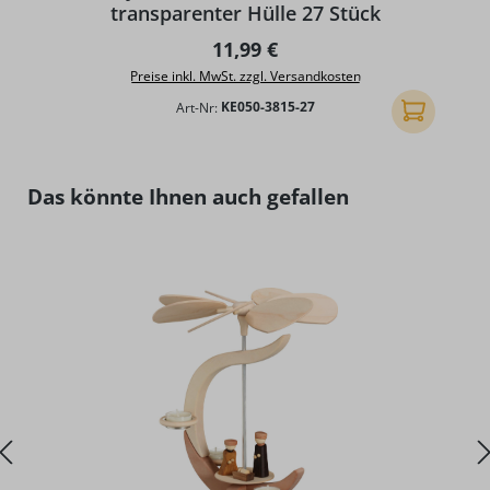
transparenter Hülle 27 Stück
Regulärer Preis:
11,99 €
Preise inkl. MwSt. zzgl. Versandkosten
Art-Nr:
KE050-3815-27
In den Ware
Produktgalerie überspringen
Das könnte Ihnen auch gefallen