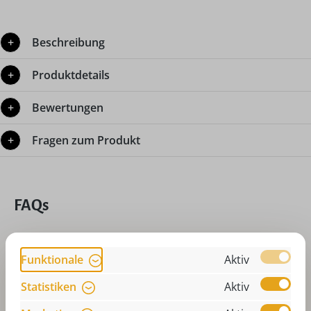
Beschreibung
Produktdetails
Bewertungen
Fragen zum Produkt
FAQs
Weihnachtspyramide
Funktionale
Aktiv
Statistiken
Aktiv
Teelichtpyramide dreht sich nicht? Was
muss ich tun?