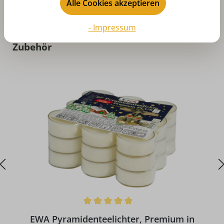
Alle Cookies akzeptieren
- Impressum
Produktgalerie überspringen
Zubehör
Durchschnittliche Bewertung von 5 von 5 Sternen
EWA Pyramidenteelichter, Premium in