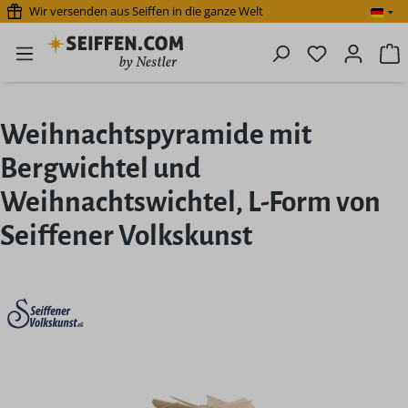
Wir versenden aus Seiffen in die ganze Welt
Zum Hauptinhalt springen
Du hast 0 P
W
Weihnachtspyramide mit
Bergwichtel und
Weihnachtswichtel, L-Form von
Seiffener Volkskunst
Bildergalerie überspringen