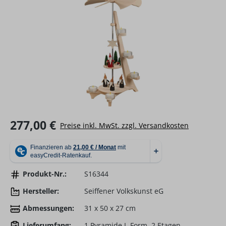
Regulärer Preis:
277,00 €
Preise inkl. MwSt. zzgl. Versandkosten
Produkt-Nr.:
S16344
Hersteller:
Seiffener Volkskunst eG
Abmessungen:
31 x 50 x 27 cm
Lieferumfang:
1 Pyramide L-Form, 2 Etagen