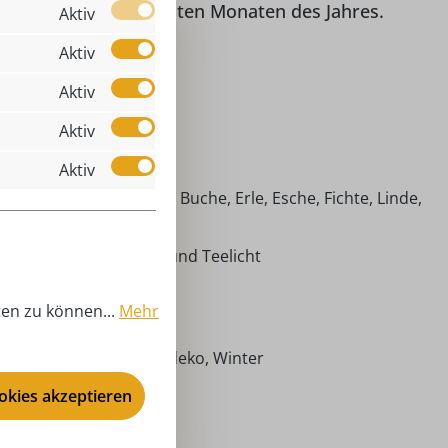
osphäre in den kältesten Monaten des Jahres.
Aktiv
Aktiv
Aktiv
 Räucherhaus
Aktiv
,00 cm
Aktiv
imische Hölzer (Ahorn, Buche, Erle, Esche, Fichte, Linde,
efer)
ldblockhütte mit Reh und Teelicht
äucherhaus
ten zu können...
Mehr
tandard (25 mm)
ventszeit, Weihnachtsdeko, Winter
rn - Räucherhäuser
ookies akzeptieren
,00 cm