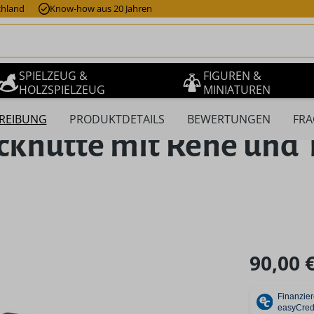
chland
Know-how aus 20 Jahren
SPIELZEUG &
FIGUREN &
HOLZSPIELZEUG
MINIATUREN
REIBUNG
PRODUKTDETAILS
BEWERTUNGEN
FRA
hütte mit Rehe und Te
Regulärer Pr
90,00 