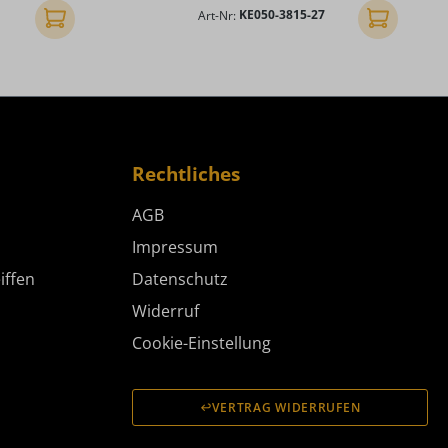
Art-Nr:
KE050-3815-27
In den Warenkorb
In den Ware
Rechtliches
AGB
Impressum
iffen
Datenschutz
Widerruf
Cookie-Einstellung
VERTRAG WIDERRUFEN