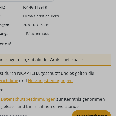
r.:
FS146-11891RT
:
Firma Christian Kern
ngen:
20 x 10 x 15 cm
ang:
1 Räucherhaus
er da!
ichtige mich, sobald der Artikel lieferbar ist.
 ist durch reCAPTCHA geschützt und es gelten die
richtlinie
und
Nutzungsbedingungen
.
tz
e
Datenschutzbestimmungen
zur Kenntnis genommen
B
gelesen und bin mit ihnen einverstanden.