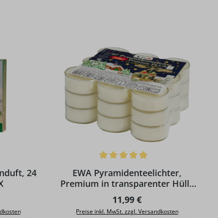
g von 5 von 5 Sternen
Durchschnittliche Bewertung von 5 von 5 S
nduft, 24
EWA Pyramidenteelichter,
X
Premium in transparenter Hülle
27 Stück
Preis:
Regulärer Preis:
11,99 €
ndkosten
Preise inkl. MwSt. zzgl. Versandkosten