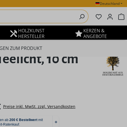
Deutschland
Du hast 0 P
W
HOLZKUNST
KERZEN &
HERSTELLER
ANGEBOTE
GEN ZUM PRODUKT
elicht, 10 cm
eis:
€
Preise inkl. MwSt. zzgl. Versandkosten