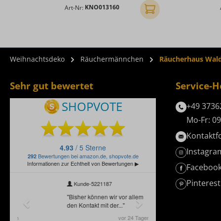
Art-Nr:
KNO013160
In den Warenkorb
Weihnachtsdeko
Räuchermännchen
Räucherhaus Waldb
Sehr gut bewertet
Service-H
+49 3736
Mo-Fr: 09
Kontaktf
Instagra
Faceboo
Pinterest