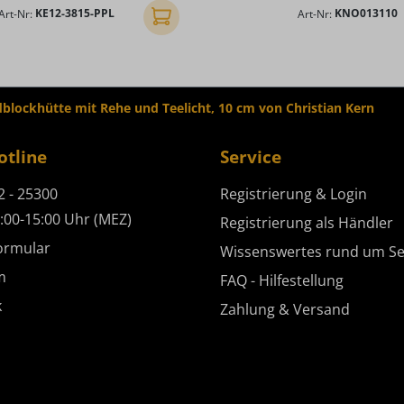
Art-Nr:
KE12-3815-PPL
Art-Nr:
KNO013110
In den Warenkorb
lockhütte mit Rehe und Teelicht, 10 cm von Christian Kern
otline
Service
2 - 25300
Registrierung & Login
:00-15:00 Uhr (MEZ)
Registrierung als Händler
ormular
Wissenswertes rund um Se
m
FAQ - Hilfestellung
k
Zahlung & Versand