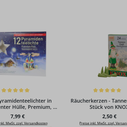
ttliche Bewertung von 5 von 5 Sternen
Durchschnittliche Bewertun
ramidenteelichter in
Räucherkerzen - Tanne
nter Hülle, Premium, 12
Stück von KNO
Stück
Regulärer Preis:
Regulärer 
7,99 €
2,50 €
inkl. MwSt. zzgl. Versandkosten
Preise inkl. MwSt. zzgl. Versa