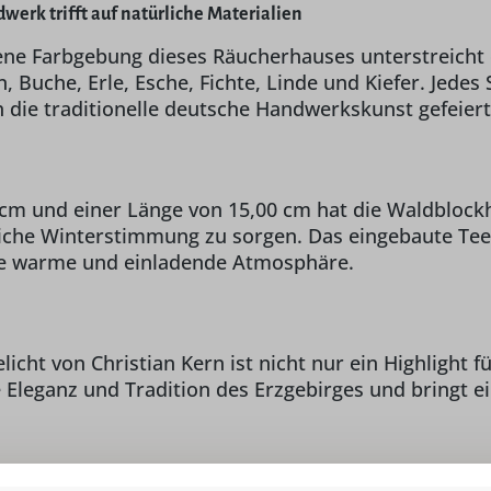
werk trifft auf natürliche Materialien
ene Farbgebung dieses Räucherhauses unterstreicht
, Buche, Erle, Esche, Fichte, Linde und Kiefer. Jedes 
 die traditionelle deutsche Handwerkskunst gefeiert
0 cm und einer Länge von 15,00 cm hat die Waldbloc
he Winterstimmung zu sorgen. Das eingebaute Teeli
ine warme und einladende Atmosphäre.
ht von Christian Kern ist nicht nur ein Highlight fü
e Eleganz und Tradition des Erzgebirges und bringt 
r alle Liebhaber von qualitativ hochwertiger Weihna