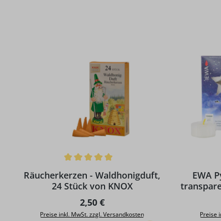
Produktgalerie überspringen
Durchschnittliche Bewertung von 5 von 5 Sternen
Durchschni
Räucherkerzen - Waldhonigduft,
EWA Py
24 Stück von KNOX
transpare
Regulärer Preis:
2,50 €
Preise inkl. MwSt. zzgl. Versandkosten
Preise 