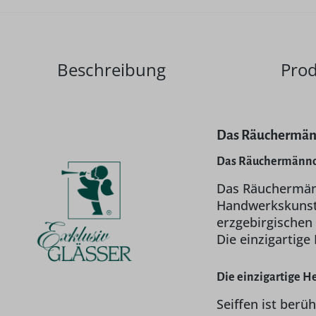
Beschreibung
Prod
Das Räuchermännc
Das Räuchermännch
Das Räuchermännc
Handwerkskunst v
erzgebirgischen 
Die einzigartig
Die einzigartige H
Seiffen ist ber