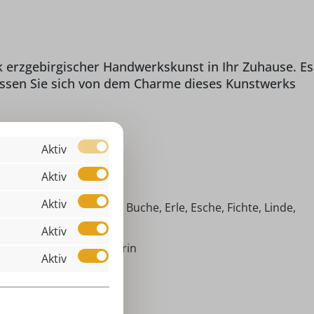
k erzgebirgischer Handwerkskunst in Ihr Zuhause. Es
 Lassen Sie sich von dem Charme dieses Kunstwerks
Aktiv
Aktiv
 Räuchermännchen
Aktiv
imische Hölzer (Ahorn, Buche, Erle, Esche, Fichte, Linde,
efer)
Aktiv
äuchermännchen Lehrerin
Aktiv
äuchermännchen
tandard (25 mm)