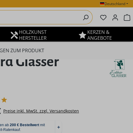
Deutschland
Du hast 0 P
W
HOLZKUNST
KERZEN &
HERSTELLER
ANGEBOTE
GEN ZUM PRODUKT
rd Glässer
eis:
€
Preise inkl. MwSt. zzgl. Versandkosten