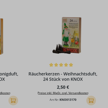
g von 5 von 5 Sternen
Durchschnittliche Bewertung von 5 von 5 S
onigduft,
Räucherkerzen - Weihnachtsduft,
NOX
24 Stück von KNOX
Preis:
Regulärer Preis:
2,50 €
ndkosten
Preise inkl. MwSt. zzgl. Versandkosten
Art-Nr:
KNO013170
In den Warenkorb
In den Ware