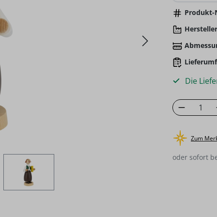
Produkt-N
Hersteller
Abmessu
Lieferumf
Die Liefe
Produkt
Zum Merk
oder sofort b