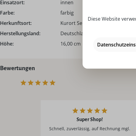
Einsatzort:
innen
Farbe:
farbig
Diese Website verwen
Herkunftsort:
Kurort Seiffen | Erzgebirge
Herstellungsland:
Deutschland - Made in Germany
Höhe:
16,00 cm
Datenschutzeins
Bewertungen
Super Shop!
Schnell, zuverlässig, auf Rechnung mgl.