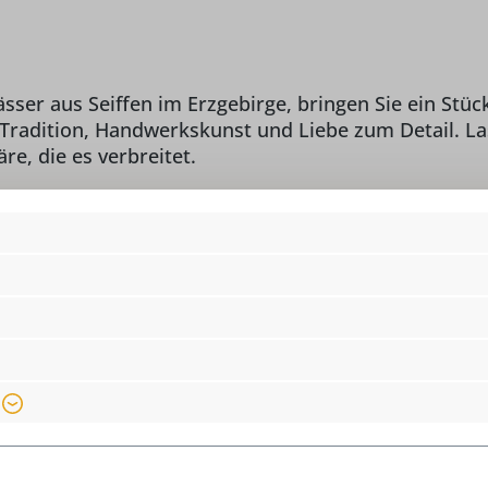
er aus Seiffen im Erzgebirge, bringen Sie ein Stüc
von Tradition, Handwerkskunst und Liebe zum Detail.
e, die es verbreitet.
Lieferumfang:
1
/o Richard Glässer GmbH,
Material:
He
 info@seiffen.com
Ki
Motiv:
R
Produkttyp:
R
Räucherkerzengröße:
S