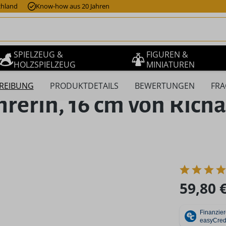
chland
Know-how aus 20 Jahren
SPIELZEUG &
FIGUREN &
HOLZSPIELZEUG
MINIATUREN
REIBUNG
PRODUKTDETAILS
BEWERTUNGEN
FRA
erin, 16 cm von Richa
Regulärer Pr
59,80 