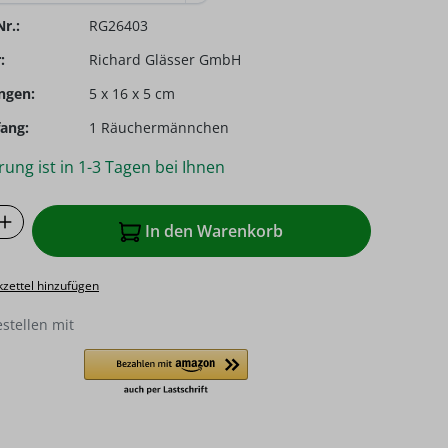
r.:
RG26403
:
Richard Glässer GmbH
ngen:
5 x 16 x 5 cm
ang:
1 Räuchermännchen
rung ist in 1-3 Tagen bei Ihnen
 Anzahl: Gib den gewünschten Wert ein o
In den Warenkorb
zettel hinzufügen
estellen mit