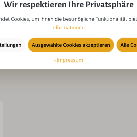
Saison:
Ad
Wir respektieren Ihre Privatsphäre
Serie:
Be
det Cookies, um Ihnen die bestmögliche Funktionalität bie
Tiefe:
5,
Informationen
.
USP:
Ha
Ri
tellungen
Ausgewählte Cookies akzeptieren
Alle C
- Impressum