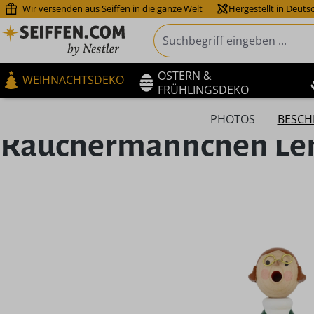
Wir versenden aus Seiffen in die ganze Welt
Hergestellt in Deuts
m Hauptinhalt springen
Zur Suche springen
Zur Hauptnavigation springen
OSTERN &
WEIHNACHTSDEKO
FRÜHLINGSDEKO
PHOTOS
BESCH
Räuchermännchen Lehr
Bildergalerie überspringen