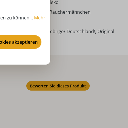
ventszeit, Weihnachtsdeko
rufe, Richard Glässer - Räuchermännchen
ten zu können...
Mehr
00 cm
ndarbeit aus dem Erzgebirge/ Deutschland!, Original
chard Glässer!
ookies akzeptieren
Bewerten Sie dieses Produkt