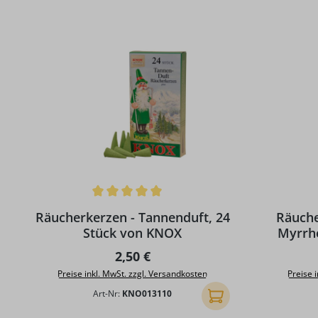
Durchschnittliche Bewertung von 5 von 5 Sternen
Durchschni
Räucherkerzen - Tannenduft, 24
Räuche
Stück von KNOX
Myrrh
Regulärer Preis:
2,50 €
Preise inkl. MwSt. zzgl. Versandkosten
Preise 
Art-Nr:
KNO013110
In den Warenkorb