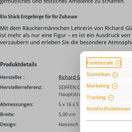
gemütliches und festliches Ambiente zu schaffen.
Ein Stück Erzgebirge für Ihr Zuhause
Mit dem Räuchermännchen Lehrerin von Richard Gläss
ist mehr als nur eine Figur – es ist ein Ausdruck 
verzaubern und erleben Sie die besondere Atmosphär
Funktionale
Produktdetails
Statistiken
Hersteller :
Richard Glässer GmbH
Marketing
Herstellerreferenz:
SEIFFEN.COM by Nestler GmbH, c
Hauptstraße 132, 09548 Seiffen,
Tracking
Abmessungen:
5 x 16 x 5 cm
Komfortfunktionen
Breite:
5,00 cm
Design:
klassisch