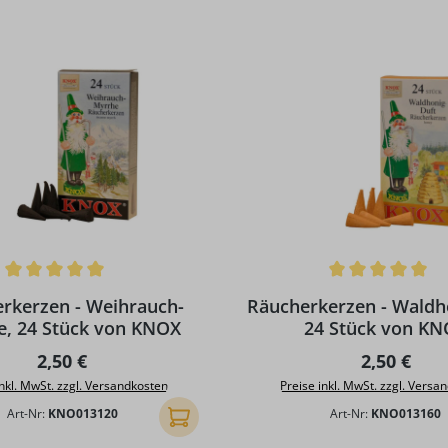
ttliche Bewertung von 5 von 5 Sternen
Durchschnittliche Bewertun
rkerzen - Weihrauch-
Räucherkerzen - Waldh
e, 24 Stück von KNOX
24 Stück von K
Regulärer Preis:
Regulärer 
2,50 €
2,50 €
inkl. MwSt. zzgl. Versandkosten
Preise inkl. MwSt. zzgl. Versa
Art-Nr:
KNO013120
Art-Nr:
KNO013160
In den Warenkorb