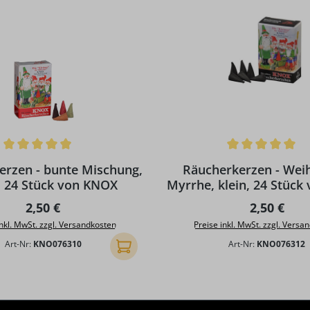
ttliche Bewertung von 4.9 von 5 Sternen
Durchschnittliche Bewertun
erzen - bunte Mischung,
Räucherkerzen - Wei
, 24 Stück von KNOX
Myrrhe, klein, 24 Stüc
Regulärer Preis:
Regulärer 
2,50 €
2,50 €
inkl. MwSt. zzgl. Versandkosten
Preise inkl. MwSt. zzgl. Versa
Art-Nr:
KNO076310
Art-Nr:
KNO076312
In den Warenkorb