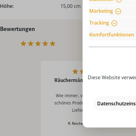
Höhe:
15,00 cm
Marketing
Tracking
Bewertungen
Komfortfunktionen
Diese Website verwen
Räuchermännchen Miniwichtel
Bäcker
Wie immer, vollste Zufriedenheit,
schönes Produkt, schnelle korrekte
Datenschutzeins
Lieferung. Danke.
R. Reichelt am 2021.09.05