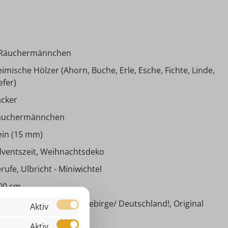
 Räuchermännchen
imische Hölzer (Ahorn, Buche, Erle, Esche, Fichte, Linde,
efer)
äcker
äuchermännchen
ein (15 mm)
ventszeit, Weihnachtsdeko
rufe, Ulbricht - Miniwichtel
00 cm
ndarbeit aus dem Erzgebirge/ Deutschland!, Original
Aktiv
ristian Ulbricht!
Aktiv