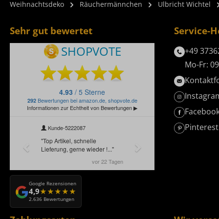
Weihnachtsdeko
Räuchermännchen
Ulbricht Wichtel
Sehr gut bewertet
Service-H
+49 3736
Mo-Fr: 09
Kontaktf
Instagra
Faceboo
Pinterest
Google Rezensionen
4,9
2.636 Bewertungen