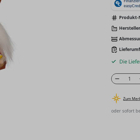
Produkt-N
Hersteller
Abmessu
Lieferumf
Die Liefe
Produkt
Zum Merk
oder sofort b