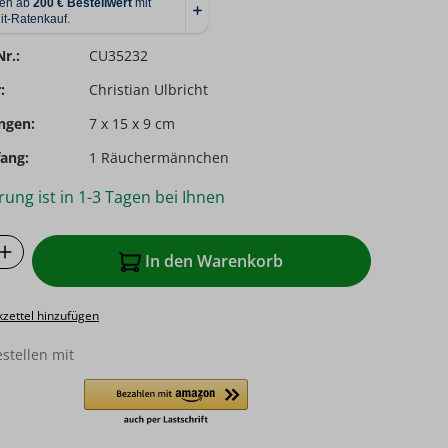
r.:
CU35232
:
Christian Ulbricht
ngen:
7 x 15 x 9 cm
ang:
1 Räuchermännchen
rung ist in 1-3 Tagen bei Ihnen
 Anzahl: Gib den gewünschten Wert ein o
In den Warenkorb
zettel hinzufügen
estellen mit