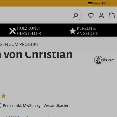
Deutschland
Du hast 0 P
W
HOLZKUNST
KERZEN &
HERSTELLER
ANGEBOTE
GEN ZUM PRODUKT
 von Christian
eis:
€
Preise inkl. MwSt. zzgl. Versandkosten