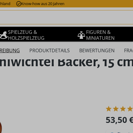
chland
Know-how aus 20 Jahren
SPIELZEUG &
FIGUREN &
HOLZSPIELZEUG
MINIATUREN
REIBUNG
PRODUKTDETAILS
BEWERTUNGEN
FRA
wichtel Bäcker, 15 cm
Regulärer Pr
53,50 