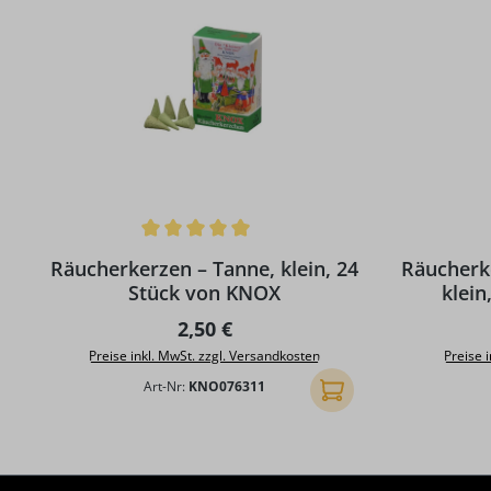
Durchschnittliche Bewertung von 5 von 5 Sternen
Durchschni
Räucherkerzen – Tanne, klein, 24
Räucherk
Stück von KNOX
klein
Regulärer Preis:
2,50 €
Preise inkl. MwSt. zzgl. Versandkosten
Preise 
Art-Nr:
KNO076311
In den Warenkorb