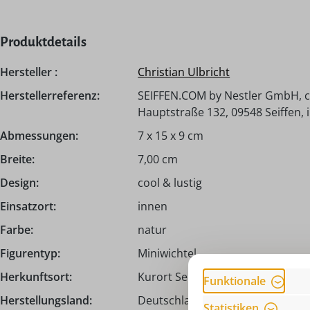
Produktdetails
Hersteller :
Christian Ulbricht
Herstellerreferenz:
SEIFFEN.COM by Nestler GmbH, c/
Hauptstraße 132, 09548 Seiffen,
Abmessungen:
7 x 15 x 9 cm
Breite:
7,00 cm
Design:
cool & lustig
Einsatzort:
innen
Farbe:
natur
Figurentyp:
Miniwichtel
Herkunftsort:
Kurort Seiffen | Erzgebirge
Funktionale
Herstellungsland:
Deutschland - Made in Germany
Statistiken