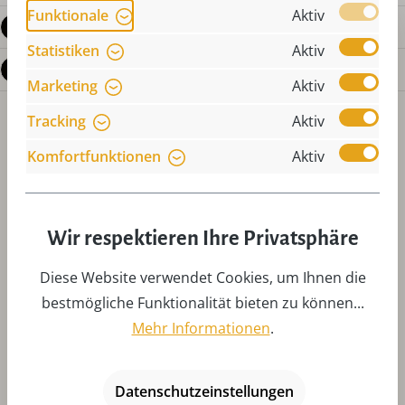
Funktionale
Aktiv
Bewertungen
Statistiken
Aktiv
Fragen zum Produkt
Marketing
Aktiv
Tracking
Aktiv
Komfortfunktionen
Aktiv
Wir respektieren Ihre Privatsphäre
Produktgalerie überspringen
Zubehör
Diese Website verwendet Cookies, um Ihnen die
bestmögliche Funktionalität bieten zu können...
Mehr Informationen
.
Datenschutzeinstellungen