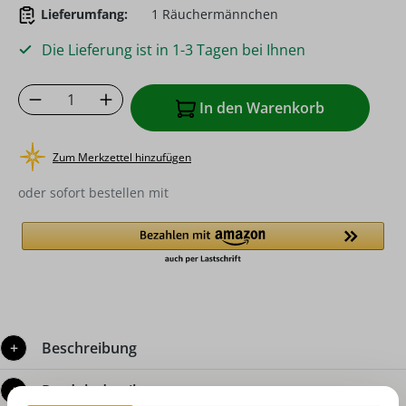
Lieferumfang:
1 Räuchermännchen
Die Lieferung ist in 1-3 Tagen bei Ihnen
Produkt Anzahl: Gib den gewünschten Wer
In den Warenkorb
Zum Merkzettel hinzufügen
oder sofort bestellen mit
Beschreibung
Produktdetails