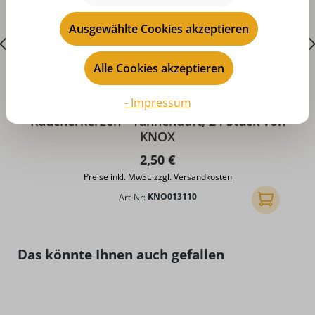
Ausgewählte Cookies akzeptieren
Alle Cookies akzeptieren
- Impressum
Durchschnittliche Bewertung von 5 von 5 Sternen
D
Räucherkerzen - Tannenduft, 24 Stück von
KNOX
Regulärer Preis:
2,50 €
Preise inkl. MwSt. zzgl. Versandkosten
Art-Nr:
KNO013110
In den Ware
Produktgalerie überspringen
Das könnte Ihnen auch gefallen