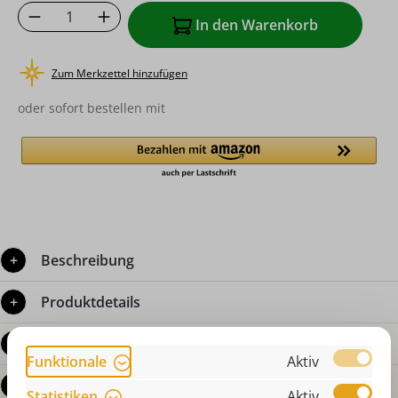
Produkt Anzahl: Gib den gewünschten Wer
In den Warenkorb
Zum Merkzettel hinzufügen
oder sofort bestellen mit
Beschreibung
Produktdetails
Bewertungen
Funktionale
Aktiv
Fragen zum Produkt
Statistiken
Aktiv