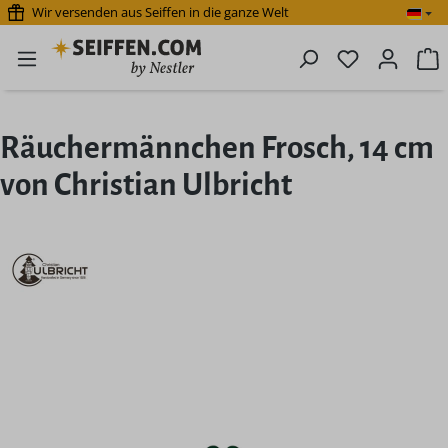
Wir versenden aus Seiffen in die ganze Welt
Zum Hauptinhalt springen
Du hast 0 P
W
Räuchermännchen Frosch, 14 cm
von Christian Ulbricht
Bildergalerie überspringen