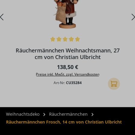
Durchschnittliche Bewertung von 5 von 5 Sternen
Räuchermännchen Weihnachtsmann, 27
cm von Christian Ulbricht
Regulärer Preis:
138,50 €
Preise inkl. MwSt. zzgl. Versandkosten
Art-Nr:
CU35284
In den Ware
Weihnachtsdeko
Räuchermännchen
Räuchermännchen Frosch, 14 cm von Christian Ulbricht