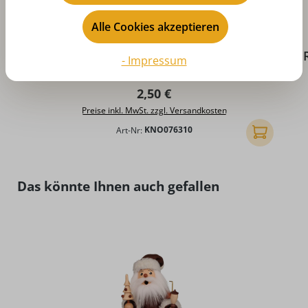
Alle Cookies akzeptieren
Durchschnittliche Bewertung von 4.9 von 5 Sternen
D
Räucherkerzen - bunte Mischung, klein, 24
- Impressum
Stück von KNOX
Regulärer Preis:
2,50 €
Preise inkl. MwSt. zzgl. Versandkosten
Art-Nr:
KNO076310
In den Ware
Produktgalerie überspringen
Das könnte Ihnen auch gefallen