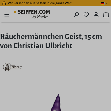
Wir versenden aus Seiffen in die ganze Welt
Zum Hauptinhalt springen
Du hast 0 P
W
Räuchermännchen Geist, 15 cm
von Christian Ulbricht
Bildergalerie überspringen