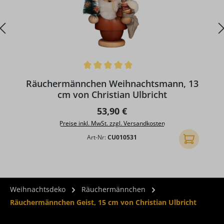
Durchschnittliche Bewertung von 5 von 5 Sternen
Räuchermännchen Weihnachtsmann, 13
cm von Christian Ulbricht
Regulärer Preis:
53,90 €
Preise inkl. MwSt. zzgl. Versandkosten
Art-Nr:
CU010531
In den Ware
Weihnachtsdeko
Räuchermännchen
Räuchermännchen Geist, 15 cm von Christian Ulbricht