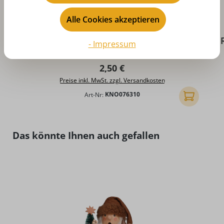
Alle Cookies akzeptieren
Durchschnittliche Bewertung von 4.9 von 5 Sternen
D
Räucherkerzen - bunte Mischung, klein, 24
- Impressum
Stück von KNOX
Regulärer Preis:
2,50 €
Preise inkl. MwSt. zzgl. Versandkosten
Art-Nr:
KNO076310
In den Ware
Produktgalerie überspringen
Das könnte Ihnen auch gefallen