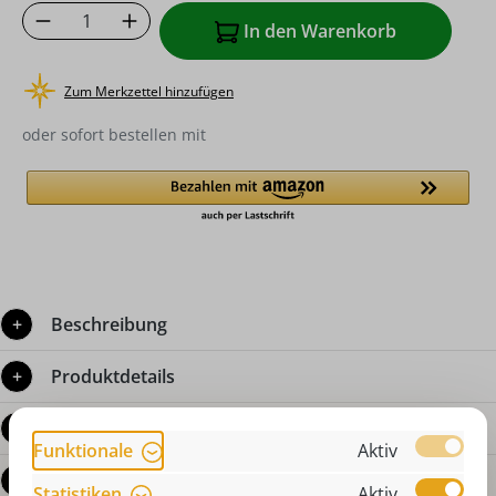
Produkt Anzahl: Gib den gewünschten Wer
In den Warenkorb
Zum Merkzettel hinzufügen
oder sofort bestellen mit
Beschreibung
Produktdetails
Bewertungen
Funktionale
Aktiv
Fragen zum Produkt
Statistiken
Aktiv