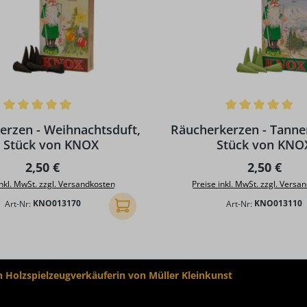
ttliche Bewertung von 5 von 5 Sternen
Durchschnittliche Bewertun
erzen - Weihnachtsduft,
Räucherkerzen - Tanne
 Stück von KNOX
Stück von KNO
Regulärer Preis:
Regulärer 
2,50 €
2,50 €
inkl. MwSt. zzgl. Versandkosten
Preise inkl. MwSt. zzgl. Versa
Art-Nr:
KNO013170
Art-Nr:
KNO013110
In den Warenkorb
Holzspielzeugverkäuferin von Müller Kleinkunst