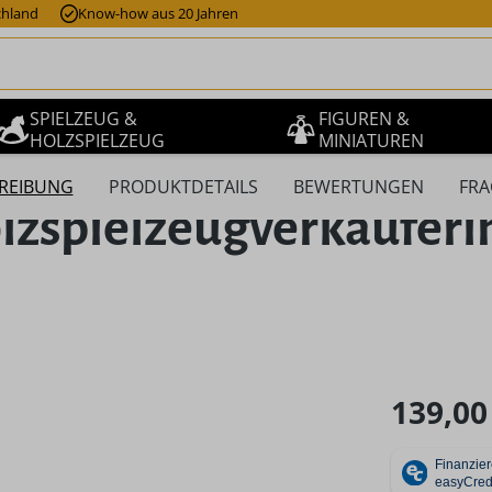
chland
Know-how aus 20 Jahren
SPIELZEUG &
FIGUREN &
HOLZSPIELZEUG
MINIATUREN
REIBUNG
PRODUKTDETAILS
BEWERTUNGEN
FRA
spielzeugverkäuferin
Regulärer Pr
139,00