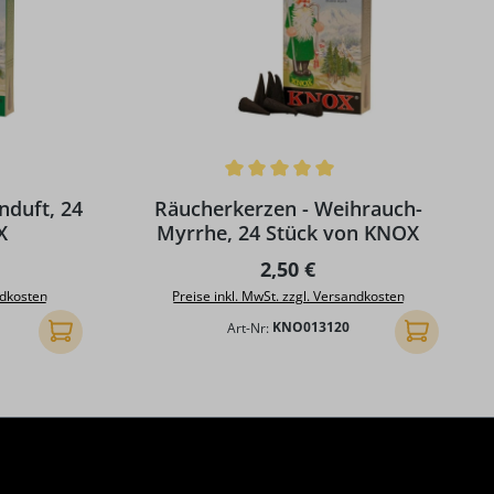
g von 5 von 5 Sternen
Durchschnittliche Bewertung von 5 von 5 S
nduft, 24
Räucherkerzen - Weihrauch-
X
Myrrhe, 24 Stück von KNOX
Preis:
Regulärer Preis:
2,50 €
ndkosten
Preise inkl. MwSt. zzgl. Versandkosten
Art-Nr:
KNO013120
In den Warenkorb
In den Ware