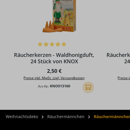
Durchschnittliche Bewertung von 5 von 5 Sternen
Durchschni
Räucherkerzen - Waldhonigduft,
Räucherk
24 Stück von KNOX
24
Regulärer Preis:
2,50 €
Preise inkl. MwSt. zzgl. Versandkosten
Preise 
Art-Nr:
KNO013160
In den Warenkorb
Weihnachtsdeko
Räuchermännchen
Räuchermännchen 