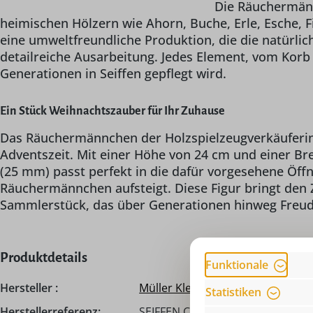
Die Räuchermänn
heimischen Hölzern wie Ahorn, Buche, Erle, Esche, Fi
eine umweltfreundliche Produktion, die die natürlic
detailreiche Ausarbeitung. Jedes Element, vom Korb 
Generationen in Seiffen gepflegt wird.
Ein Stück Weihnachtszauber für Ihr Zuhause
Das Räuchermännchen der Holzspielzeugverkäuferin i
Adventszeit. Mit einer Höhe von 24 cm und einer Bre
(25 mm) passt perfekt in die dafür vorgesehene Öf
Räuchermännchen aufsteigt. Diese Figur bringt den Z
Sammlerstück, das über Generationen hinweg Freude
Produktdetails
Funktionale
Hersteller :
Müller Kleinkunst
Statistiken
Herstellerreferenz:
SEIFFEN.COM by Nestler GmbH, c/