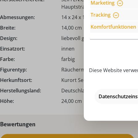
Marketing
Hauptstraße 132, 09548 Seiffen,
Tracking
Abmessungen:
14 x 24 x 14 cm
Komfortfunktionen
Breite:
14,00 cm
Design:
liebevoll gestaltet
Einsatzort:
innen
Farbe:
farbig
Figurentyp:
Räuchermann I Räuchermännch
Diese Website verwen
Herkunftsort:
Kurort Seiffen | Erzgebirge
Herstellungsland:
Deutschland - Made in Germany
Datenschutzeins
Höhe:
24,00 cm
Bewertungen