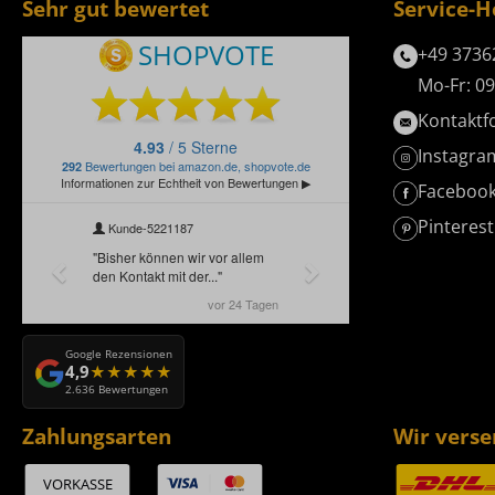
Sehr gut bewertet
Service-H
+49 3736
Mo-Fr: 09
Kontaktf
Instagra
Faceboo
Pinterest
Google Rezensionen
4,9
2.636 Bewertungen
Zahlungsarten
Wir vers