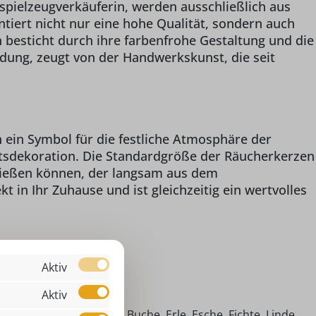
spielzeugverkäuferin, werden ausschließlich aus
ntiert nicht nur eine hohe Qualität, sondern auch
 besticht durch ihre farbenfrohe Gestaltung und die
idung, zeugt von der Handwerkskunst, die seit
 ein Symbol für die festliche Atmosphäre der
chtsdekoration. Die Standardgröße der Räucherkerzen
enießen können, der langsam aus dem
 in Ihr Zuhause und ist gleichzeitig ein wertvolles
Aktiv
 Räuchermännchen
Aktiv
imische Hölzer (Ahorn, Buche, Erle, Esche, Fichte, Linde,