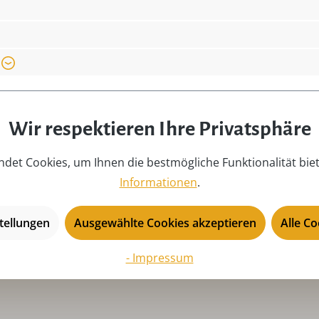
 info@seiffen.com
Ki
Motiv:
Sp
Produkttyp:
R
Räucherkerzengröße:
S
Saison:
Ad
Wir respektieren Ihre Privatsphäre
Serie:
Be
en
Tiefe:
14
det Cookies, um Ihnen die bestmögliche Funktionalität bie
Informationen
.
USP:
Ha
Mü
tellungen
Ausgewählte Cookies akzeptieren
Alle C
- Impressum