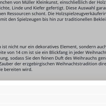
chen von Müller Kleinkunst, einschließlich der Holz
chte, Linde und Kiefer gefertigt. Diese Auswahl gara
hen Ressourcen schont. Die Holzspielzeugverkäuferin
mit den Spielzeugen bis hin zur traditionellen Bekle
st nicht nur ein dekoratives Element, sondern auch
ite von 14 cm ist sie ein Blickfang in jeder Weihna
fnung, sodass Sie den feinen Duft des Weihrauchs g
auber der erzgebirgischen Weihnachtstradition direkt
 bereiten wird.
Lieferumfang:
1
o Müller Kleinkunst,
Material:
He