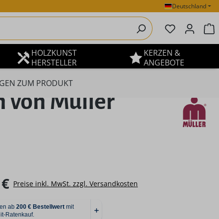
Deutschland
Du hast 0 P
W
HOLZKUNST
KERZEN &
HERSTELLER
ANGEBOTE
GEN ZUM PRODUKT
 von Müller
eis:
 €
Preise inkl. MwSt. zzgl. Versandkosten