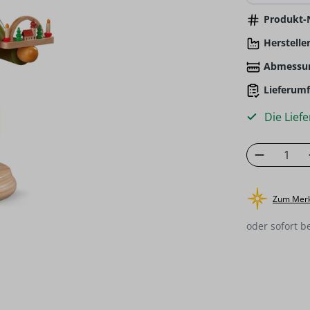
Produkt-N
Hersteller
Abmessu
Lieferumf
Die Liefe
Produkt
Zum Merk
oder sofort b