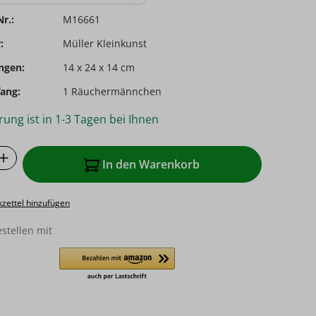
r.:
M16661
:
Müller Kleinkunst
ngen:
14 x 24 x 14 cm
ang:
1 Räuchermännchen
rung ist in 1-3 Tagen bei Ihnen
 Anzahl: Gib den gewünschten Wert ein o
In den Warenkorb
zettel hinzufügen
estellen mit