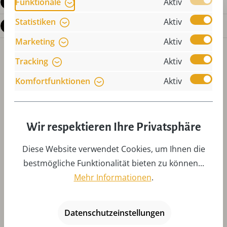
Funktionale
Aktiv
Bewertungen
Statistiken
Aktiv
Fragen zum Produkt
Marketing
Aktiv
Tracking
Aktiv
Komfortfunktionen
Aktiv
Produktgalerie überspringen
Zubehör
Wir respektieren Ihre Privatsphäre
Diese Website verwendet Cookies, um Ihnen die
bestmögliche Funktionalität bieten zu können...
Mehr Informationen
.
Datenschutzeinstellungen