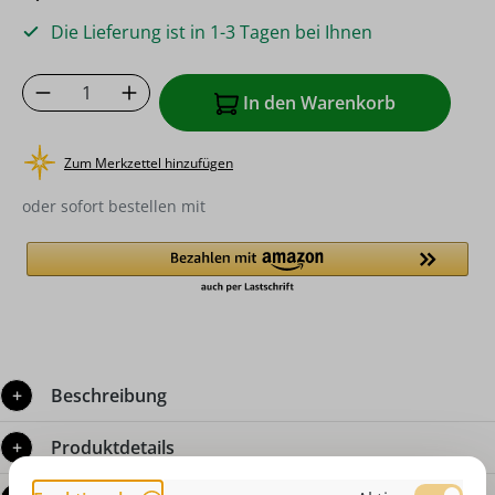
Die Lieferung ist in 1-3 Tagen bei Ihnen
Produkt Anzahl: Gib den gewünschten Wer
In den Warenkorb
Zum Merkzettel hinzufügen
oder sofort bestellen mit
Beschreibung
Produktdetails