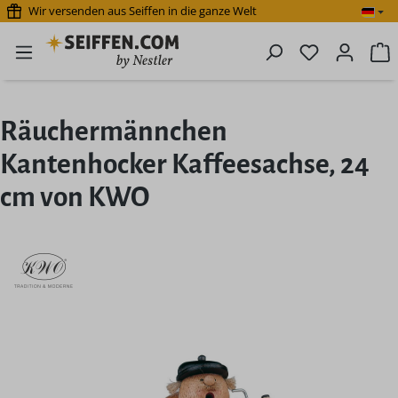
Wir versenden aus Seiffen in die ganze Welt
Zum Hauptinhalt springen
Du hast 0 P
W
Räuchermännchen
Kantenhocker Kaffeesachse, 24
cm von KWO
Bildergalerie überspringen