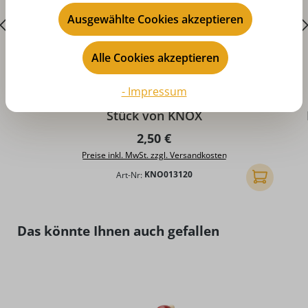
Ausgewählte Cookies akzeptieren
Alle Cookies akzeptieren
Durchschnittliche Bewertung von 5 von 5 Sternen
- Impressum
Räucherkerzen - Weihrauch-Myrrhe, 24
Stück von KNOX
Regulärer Preis:
2,50 €
Preise inkl. MwSt. zzgl. Versandkosten
Art-Nr:
KNO013120
In den Ware
Produktgalerie überspringen
Das könnte Ihnen auch gefallen