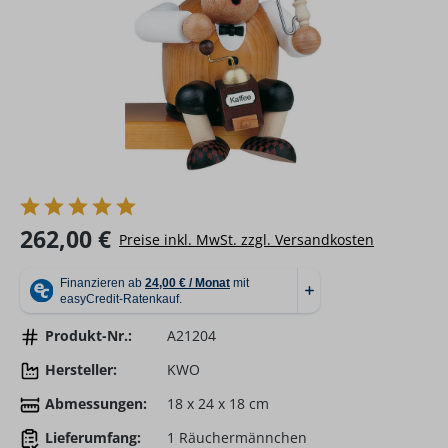
Regulärer Preis:
262,00 €
Preise inkl. MwSt. zzgl. Versandkosten
Produkt-Nr.:
A21204
Hersteller:
KWO
Abmessungen:
18 x 24 x 18 cm
Lieferumfang:
1 Räuchermännchen