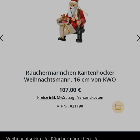
D
Räuchermännchen Kantenhocker
Weihnachtsmann, 16 cm von KWO
Regulärer Preis:
107,00 €
Preise inkl. MwSt. zzgl. Versandkosten
Art-Nr:
A21190
In den Ware
Weihnachtsdeko
Räuchermännchen