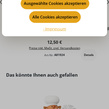
Ausgewählte Cookies akzeptieren
Alle Cookies akzeptieren
Durchschnittliche Bewertung von 5 von 5 Sternen
D
Waldbank für Räuchermännchen
- Impressum
Kantenhocker, 4 cm von KWO
Regulärer Preis:
12,50 €
Preise inkl. MwSt. zzgl. Versandkosten
Details
Art-Nr:
A81924
Produktgalerie überspringen
Das könnte Ihnen auch gefallen