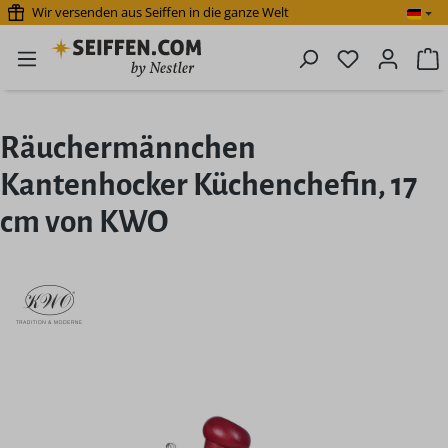
Wir versenden aus Seiffen in die ganze Welt
Zum Hauptinhalt springen
Du hast 0 P
W
Räuchermännchen
Kantenhocker Küchenchefin, 17
cm von KWO
Bildergalerie überspringen