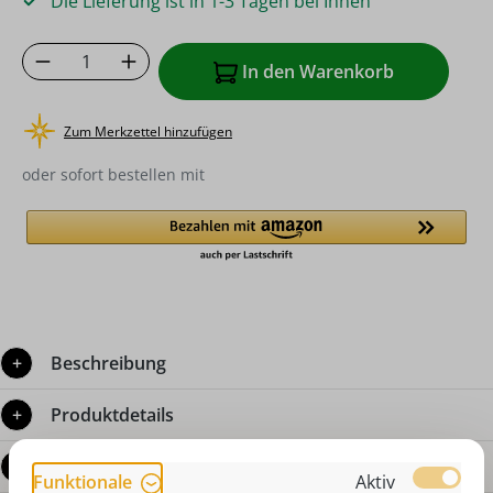
Die Lieferung ist in 1-3 Tagen bei Ihnen
Produkt Anzahl: Gib den gewünschten Wer
In den Warenkorb
Zum Merkzettel hinzufügen
oder sofort bestellen mit
Beschreibung
Produktdetails
Bewertungen
Funktionale
Aktiv