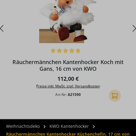
Durchschnittliche Bewertung von 5 von 5 Sternen
Räuchermännchen Kantenhocker Koch mit
Gans, 16 cm von KWO
Regulärer Preis:
112,00 €
Preise inkl. MwSt. zzgl. Versandkosten
Art-Nr:
A21590
In den Ware
Weihnachtsdeko
KWO Kantenhocker
Räuchermännchen Kantenhocker Küchenchefin, 17 cm von