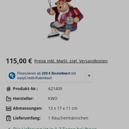
Regulärer Preis:
115,00 €
Preise inkl. MwSt. zzgl. Versandkosten
Produkt-Nr.:
A21409
Hersteller:
KWO
Abmessungen:
13 x 17 x 11 cm
Lieferumfang:
1 Räuchermännchen