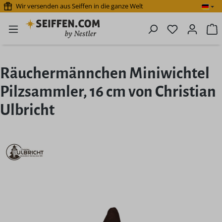
Wir versenden aus Seiffen in die ganze Welt
Zum Hauptinhalt springen
Du hast 0 P
W
Räuchermännchen Miniwichtel
Pilzsammler, 16 cm von Christian
Ulbricht
Bildergalerie überspringen