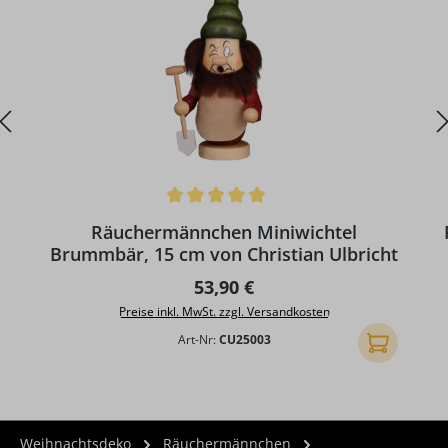
Durchschnittliche Bewertung von 5 von 5 Sternen
D
Räuchermännchen Miniwichtel
Brummbär, 15 cm von Christian Ulbricht
Regulärer Preis:
53,90 €
Preise inkl. MwSt. zzgl. Versandkosten
Art-Nr:
CU25003
In den Ware
Weihnachtsdeko
Räuchermännchen