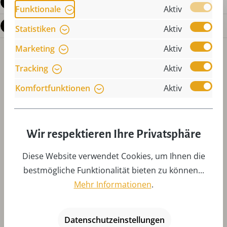
Bewertungen
Funktionale
Aktiv
Fragen zum Produkt
Statistiken
Aktiv
Marketing
Aktiv
Tracking
Aktiv
Komfortfunktionen
Aktiv
Produktgalerie überspringen
Zubehör
Wir respektieren Ihre Privatsphäre
Diese Website verwendet Cookies, um Ihnen die
bestmögliche Funktionalität bieten zu können...
Mehr Informationen
.
Datenschutzeinstellungen