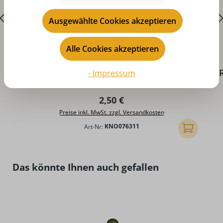
Ausgewählte Cookies akzeptieren
Alle Cookies akzeptieren
Durchschnittliche Bewertung von 5 von 5 Sternen
D
Räucherkerzen – Tanne, klein, 24 Stück
- Impressum
von KNOX
Regulärer Preis:
2,50 €
Preise inkl. MwSt. zzgl. Versandkosten
Art-Nr:
KNO076311
In den Ware
Produktgalerie überspringen
Das könnte Ihnen auch gefallen