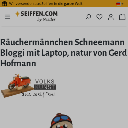
Wir versenden aus Seiffen in die ganze Welt
Zum Hauptinhalt springen
Du hast 0 P
W
Räuchermännchen Schneemann
Bloggi mit Laptop, natur von Gerd
Hofmann
Bildergalerie überspringen