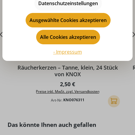
Datenschutzeinstellungen
Ausgewählte Cookies akzeptieren
Alle Cookies akzeptieren
- Impressum
Durchschnittliche Bewertung von 5 von 5 Sternen
D
Räucherkerzen – Tanne, klein, 24 Stück
von KNOX
Regulärer Preis:
2,50 €
Preise inkl. MwSt. zzgl. Versandkosten
Art-Nr:
KNO076311
In den Ware
Produktgalerie überspringen
Das könnte Ihnen auch gefallen