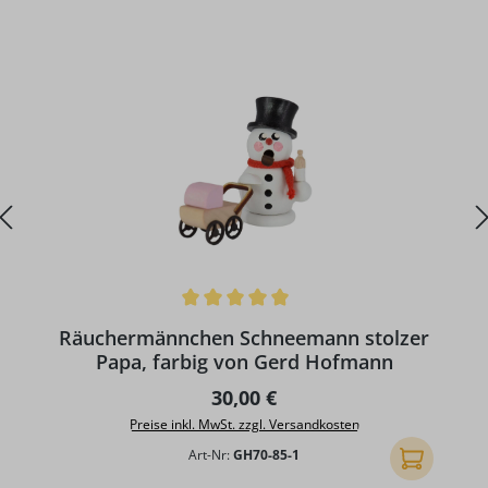
Durchschnittliche Bewertung von 5 von 5 Sternen
D
Räuchermännchen Schneemann stolzer
Papa, farbig von Gerd Hofmann
Regulärer Preis:
30,00 €
Preise inkl. MwSt. zzgl. Versandkosten
Art-Nr:
GH70-85-1
In den Ware