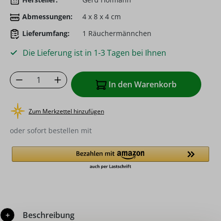
Abmessungen:
4 x 8 x 4 cm
Lieferumfang:
1 Räuchermännchen
Die Lieferung ist in 1-3 Tagen bei Ihnen
Produkt Anzahl: Gib den gewünschten Wer
In den Warenkorb
Zum Merkzettel hinzufügen
oder sofort bestellen mit
Beschreibung