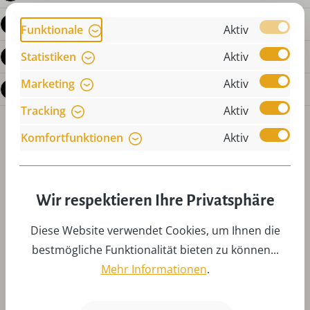
Produktdetails
Funktionale
Aktiv
Statistiken
Aktiv
Bewertungen
Marketing
Aktiv
Fragen zum Produkt
Tracking
Aktiv
Komfortfunktionen
Aktiv
Wir respektieren Ihre Privatsphäre
Produktgalerie überspringen
Zubehör
Diese Website verwendet Cookies, um Ihnen die
bestmögliche Funktionalität bieten zu können...
Mehr Informationen
.