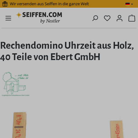
Wir versenden aus Seiffen in die ganze Welt
Zum Hauptinhalt springen
Du hast 0 P
W
Rechendomino Uhrzeit aus Holz,
40 Teile von Ebert GmbH
Bildergalerie überspringen