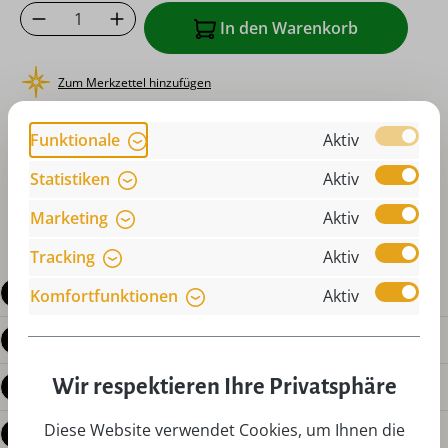
Produkt Anzahl: Gib den gewünschten Wer
In den Warenkorb
Zum Merkzettel hinzufügen
oder sofort bestellen mit
Funktionale
Aktiv
Statistiken
Aktiv
Marketing
Aktiv
Tracking
Aktiv
Beschreibung
Komfortfunktionen
Aktiv
Produktdetails
Wir respektieren Ihre Privatsphäre
Bewertungen
Diese Website verwendet Cookies, um Ihnen die
Fragen zum Produkt