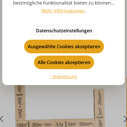
bestmögliche Funktionalität bieten zu können...
Mehr Informationen
.
Datenschutzeinstellungen
Ausgewählte Cookies akzeptieren
Produktgalerie überspringen
Das könnte Ihnen auch gefallen
Alle Cookies akzeptieren
- Impressum