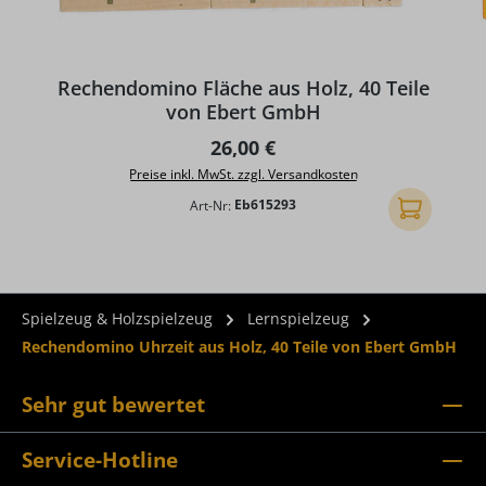
D
Rechendomino Fläche aus Holz, 40 Teile
von Ebert GmbH
Regulärer Preis:
26,00 €
Preise inkl. MwSt. zzgl. Versandkosten
Art-Nr:
Eb615293
In den Ware
Spielzeug & Holzspielzeug
Lernspielzeug
Rechendomino Uhrzeit aus Holz, 40 Teile von Ebert GmbH
Sehr gut bewertet
Service-Hotline