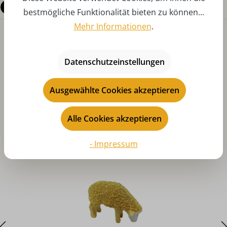
Fragen zum Produkt
bestmögliche Funktionalität bieten zu können...
Mehr Informationen
.
Datenschutzeinstellungen
Ausgewählte Cookies akzeptieren
Produktgalerie überspringen
Das könnte Ihnen auch gefallen
Alle Cookies akzeptieren
- Impressum