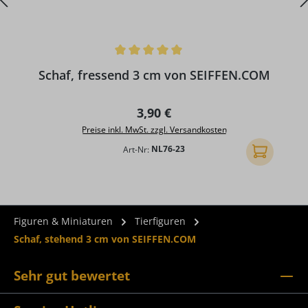
Durchschnittliche Bewertung von 5 von 5 Sternen
D
Schaf, fressend 3 cm von SEIFFEN.COM
Regulärer Preis:
3,90 €
Preise inkl. MwSt. zzgl. Versandkosten
Art-Nr:
NL76-23
In den Ware
Figuren & Miniaturen
Tierfiguren
Schaf, stehend 3 cm von SEIFFEN.COM
Sehr gut bewertet