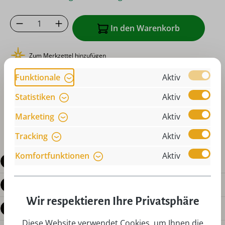
Produkt Anzahl: Gib den gewünschten Wer
In den Warenkorb
Zum Merkzettel hinzufügen
oder sofort bestellen mit
Funktionale
Aktiv
Statistiken
Aktiv
Marketing
Aktiv
Tracking
Aktiv
Komfortfunktionen
Aktiv
Beschreibung
Produktdetails
Wir respektieren Ihre Privatsphäre
Bewertungen
Diese Website verwendet Cookies, um Ihnen die