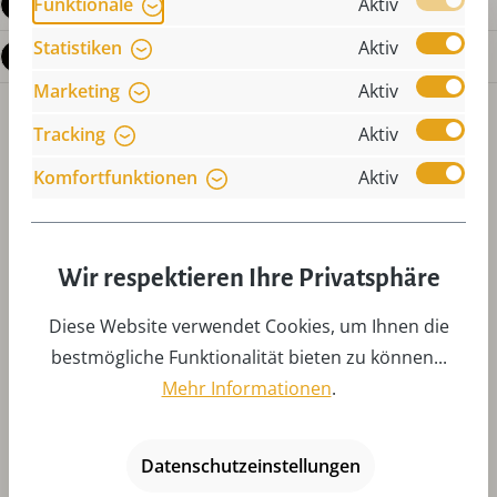
Funktionale
Aktiv
Bewertungen
Statistiken
Aktiv
Fragen zum Produkt
Marketing
Aktiv
Tracking
Aktiv
Komfortfunktionen
Aktiv
Produktgalerie überspringen
Zubehör
Wir respektieren Ihre Privatsphäre
Diese Website verwendet Cookies, um Ihnen die
bestmögliche Funktionalität bieten zu können...
Mehr Informationen
.
Datenschutzeinstellungen