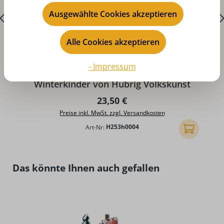
Ausgewählte Cookies akzeptieren
Alle Cookies akzeptieren
D
- Impressum
Zubehör - Winterlandschaft für
Winterkinder von Hubrig Volkskunst
Regulärer Preis:
23,50 €
Preise inkl. MwSt. zzgl. Versandkosten
Art-Nr:
H253h0004
In den Ware
Produktgalerie überspringen
Das könnte Ihnen auch gefallen