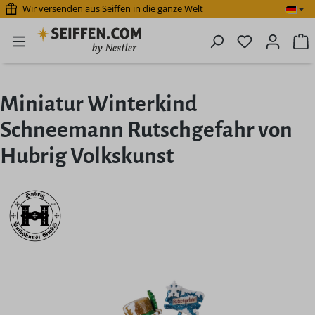
Wir versenden aus Seiffen in die ganze Welt
Zum Hauptinhalt springen
Du hast 0 P
W
Miniatur Winterkind
Schneemann Rutschgefahr von
Hubrig Volkskunst
Bildergalerie überspringen