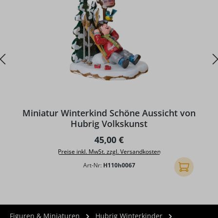
Miniatur Winterkind Schöne Aussicht von
Hubrig Volkskunst
Regulärer Preis:
45,00 €
Preise inkl. MwSt. zzgl. Versandkosten
Art-Nr:
H110h0067
In den Ware
Figuren & Miniaturen
Hubrig Winterkinder