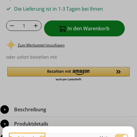
Die Lieferung ist in 1-3 Tagen bei Ihnen
Produkt Anzahl: Gib den gewünschten Wer
In den Warenkorb
Zum Merkzettel hinzufügen
oder sofort bestellen mit
Beschreibung
Produktdetails