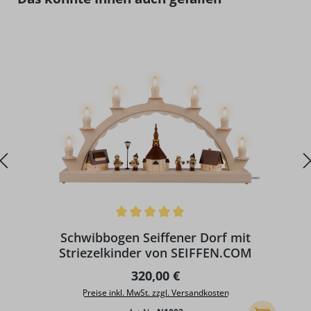
Durchschnittliche Bewertung von 5 von 5 Sternen
Schwibbogen Seiffener Dorf mit
Striezelkinder von SEIFFEN.COM
Regulärer Preis:
320,00 €
Preise inkl. MwSt. zzgl. Versandkosten