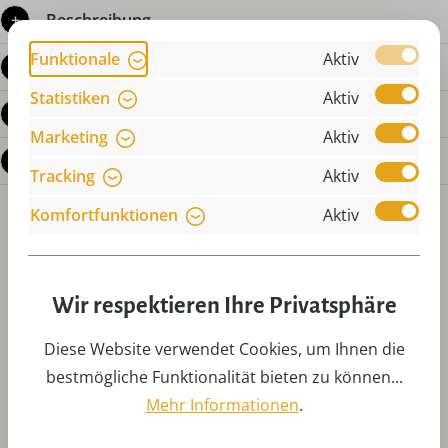
Beschreibung
Funktionale
Aktiv
Produktdetails
Statistiken
Aktiv
Bewertungen
Marketing
Aktiv
Fragen zum Produkt
Tracking
Aktiv
Komfortfunktionen
Aktiv
Wir respektieren Ihre Privatsphäre
Diese Website verwendet Cookies, um Ihnen die
Produktgalerie überspringen
Zubehör
bestmögliche Funktionalität bieten zu können...
Mehr Informationen
.