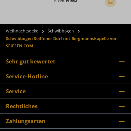
Art-Nr:
N1002
In den Ware
Weihnachtsdeko
Schwibbogen
Schwibbogen Seiffener Dorf mit Bergmannskapelle von
SEIFFEN.COM
Sehr gut bewertet
Service-Hotline
Service
Rechtliches
Zahlungsarten