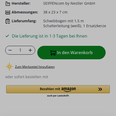
Hersteller:
SEIFFENcom by Nestler GmbH
Abmessungen:
38 x 23 x 7 cm
Lieferumfang:
Schwibbogen mit 1,5 m
Schalterleitung (weiß), 1 Ersatzkerze
Die Lieferung ist in 1-3 Tagen bei Ihnen
Produkt Anzahl: Gib den gewünschten Wer
In den Warenkorb
Zum Merkzettel hinzufügen
oder sofort bestellen mit