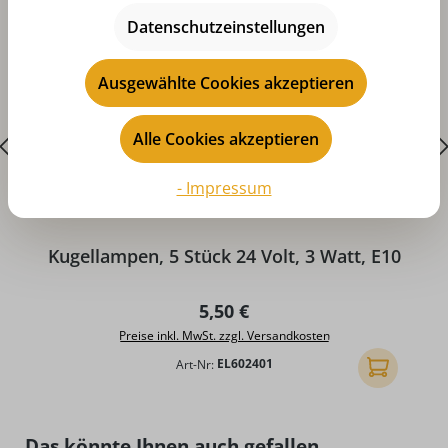
Datenschutzeinstellungen
Ausgewählte Cookies akzeptieren
Alle Cookies akzeptieren
- Impressum
D
Kugellampen, 5 Stück 24 Volt, 3 Watt, E10
Regulärer Preis:
5,50 €
Preise inkl. MwSt. zzgl. Versandkosten
Art-Nr:
EL602401
In den Ware
Produktgalerie überspringen
Das könnte Ihnen auch gefallen