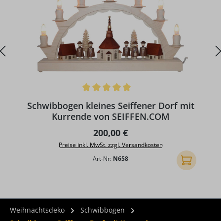
Durchschnittliche Bewertung von 5 von 5 Sternen
D
Schwibbogen kleines Seiffener Dorf mit
Kurrende von SEIFFEN.COM
Regulärer Preis:
200,00 €
Preise inkl. MwSt. zzgl. Versandkosten
Art-Nr:
N658
In den Ware
Weihnachtsdeko
Schwibbogen