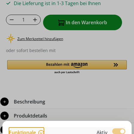
Die Lieferung ist in 1-3 Tagen bei Ihnen
Produkt Anzahl: Gib den gewünschten Wer
In den Warenkorb
Zum Merkzettel hinzufügen
oder sofort bestellen mit
Beschreibung
Produktdetails
Bewertungen
Funktionale
Aktiv