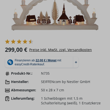
Regulärer Preis:
299,00 €
Preise inkl. MwSt. zzgl. Versandkosten
Produkt-Nr.:
N735
Hersteller:
SEIFFENcom by Nestler GmbH
Abmessungen:
50 x 28 x 7 cm
Lieferumfang:
1 Schwibbogen mit 1,5 m
Schalterleitung (weiß), 1 Ersatzkerze