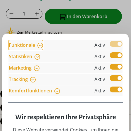
Produkt Anzahl: Gib den gewünschten Wer
In den Warenkorb
Zum Merkzettel hinzufügen
oder sofort bestellen mit
Funktionale
Aktiv
Statistiken
Aktiv
Marketing
Aktiv
Tracking
Aktiv
Komfortfunktionen
Aktiv
Beschreibung
Produktdetails
Wir respektieren Ihre Privatsphäre
Bewertungen
Diese Website verwendet Cookies, um Ihnen die