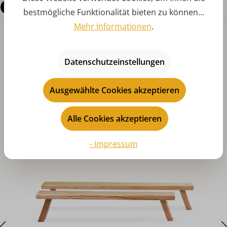
Fragen zum Produkt
bestmögliche Funktionalität bieten zu können...
Mehr Informationen
.
Datenschutzeinstellungen
Ausgewählte Cookies akzeptieren
Produktgalerie überspringen
Das könnte Ihnen auch gefallen
Alle Cookies akzeptieren
- Impressum