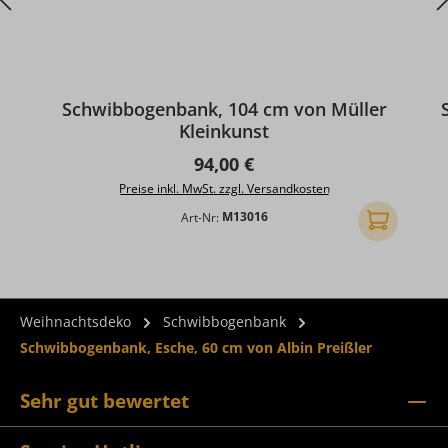
D
Schwibbogenbank, 104 cm von Müller
Kleinkunst
Regulärer Preis:
94,00 €
Preise inkl. MwSt. zzgl. Versandkosten
Art-Nr:
M13016
In den Ware
Weihnachtsdeko
Schwibbogenbank
Schwibbogenbank, Esche, 60 cm von Albin Preißler
Sehr gut bewertet