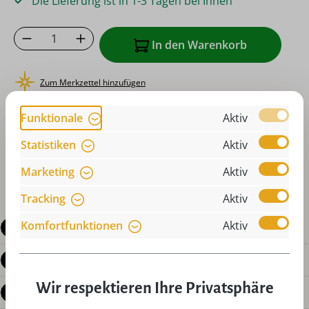
Die Lieferung ist in 1-3 Tagen bei Ihnen
Produkt Anzahl: Gib den gewünschten Wer
In den Warenkorb
Zum Merkzettel hinzufügen
oder sofort bestellen mit
Funktionale
Aktiv
Statistiken
Aktiv
Marketing
Aktiv
Tracking
Aktiv
Komfortfunktionen
Aktiv
Beschreibung
Produktdetails
Wir respektieren Ihre Privatsphäre
Bewertungen