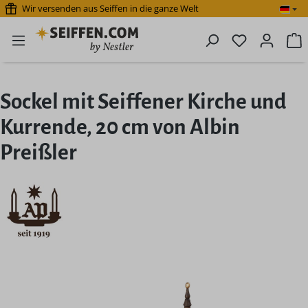
Wir versenden aus Seiffen in die ganze Welt
Zum Hauptinhalt springen
Du hast 0 P
W
Sockel mit Seiffener Kirche und
Kurrende, 20 cm von Albin
Preißler
Bildergalerie überspringen