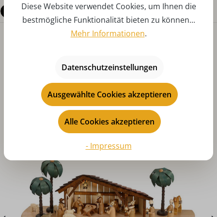
Diese Website verwendet Cookies, um Ihnen die
Fragen zum Produkt
bestmögliche Funktionalität bieten zu können...
Mehr Informationen
.
Datenschutzeinstellungen
Ausgewählte Cookies akzeptieren
Produktgalerie überspringen
Das könnte Ihnen auch gefallen
Alle Cookies akzeptieren
- Impressum