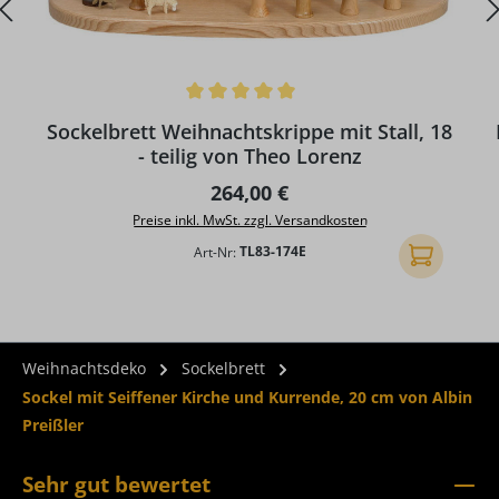
Durchschnittliche Bewertung von 5 von 5 Sternen
Sockelbrett Weihnachtskrippe mit Stall, 18
- teilig von Theo Lorenz
Regulärer Preis:
264,00 €
Preise inkl. MwSt. zzgl. Versandkosten
Art-Nr:
TL83-174E
In den Ware
Weihnachtsdeko
Sockelbrett
Sockel mit Seiffener Kirche und Kurrende, 20 cm von Albin
Preißler
Sehr gut bewertet