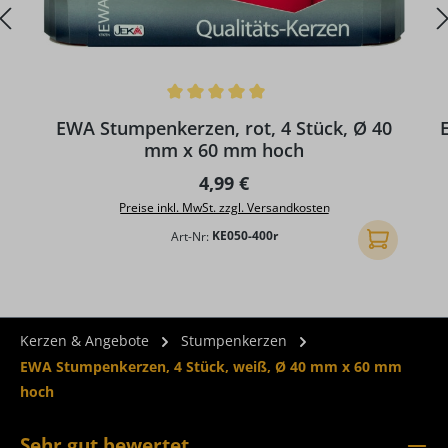
Durchschnittliche Bewertung von 5 von 5 Sternen
D
EWA Stumpenkerzen, rot, 4 Stück, Ø 40
mm x 60 mm hoch
Regulärer Preis:
4,99 €
Preise inkl. MwSt. zzgl. Versandkosten
Art-Nr:
KE050-400r
In den Ware
Kerzen & Angebote
Stumpenkerzen
EWA Stumpenkerzen, 4 Stück, weiß, Ø 40 mm x 60 mm
hoch
Sehr gut bewertet