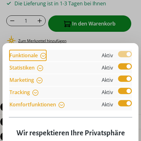
Die Lieferung ist in 1-3 Tagen bei Ihnen
Produkt Anzahl: Gib den gewünschten Wer
In den Warenkorb
Zum Merkzettel hinzufügen
oder sofort bestellen mit
Funktionale
Aktiv
Statistiken
Aktiv
Marketing
Aktiv
Tracking
Aktiv
Komfortfunktionen
Aktiv
Beschreibung
Produktdetails
Wir respektieren Ihre Privatsphäre
Bewertungen