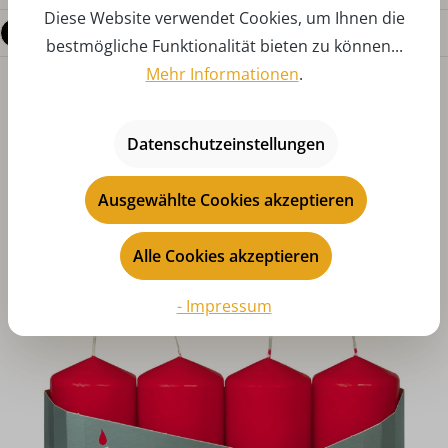
Diese Website verwendet Cookies, um Ihnen die
Fragen zum Produkt
bestmögliche Funktionalität bieten zu können...
Mehr Informationen
.
Datenschutzeinstellungen
Ausgewählte Cookies akzeptieren
Produktgalerie überspringen
Das könnte Ihnen auch gefallen
Alle Cookies akzeptieren
- Impressum