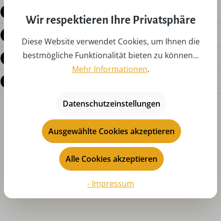
Beschreibung
Wir respektieren Ihre Privatsphäre
Produktdetails
Diese Website verwendet Cookies, um Ihnen die
bestmögliche Funktionalität bieten zu können...
Bewertungen
Mehr Informationen
.
Fragen zum Produkt
Datenschutzeinstellungen
Ausgewählte Cookies akzeptieren
Alle Cookies akzeptieren
Produktgalerie überspringen
Das könnte Ihnen auch gefallen
- Impressum