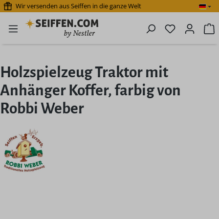
Wir versenden aus Seiffen in die ganze Welt
Zum Hauptinhalt springen
Du hast 0 P
W
Holzspielzeug Traktor mit
Anhänger Koffer, farbig von
Robbi Weber
Bildergalerie überspringen