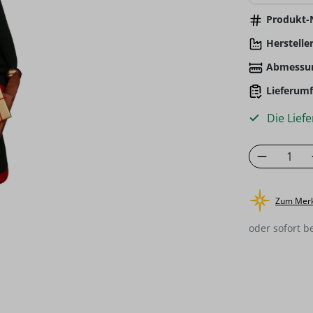
Produkt-N
Hersteller
Abmessu
Lieferumf
Die Liefe
Produkt
Zum Merk
oder sofort b