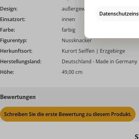
Design:
außergewöhnlich
Datenschutzeins
Einsatzort:
innen
Farbe:
farbig
Figurentyp:
Nussknacker
Herkunftsort:
Kurort Seiffen | Erzgebirge
Herstellungsland:
Deutschland - Made in Germany
Höhe:
49,00 cm
Bewertungen
Schreiben Sie die erste Bewertung zu diesem Produkt.
S