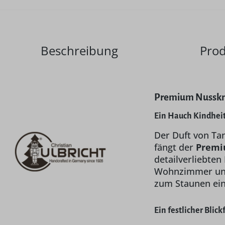
Beschreibung
Prod
Premium Nusskna
Ein Hauch Kindhei
Der Duft von Ta
fängt der
Premi
detailverliebten
Wohnzimmer und 
zum Staunen ein
Ein festlicher Blic