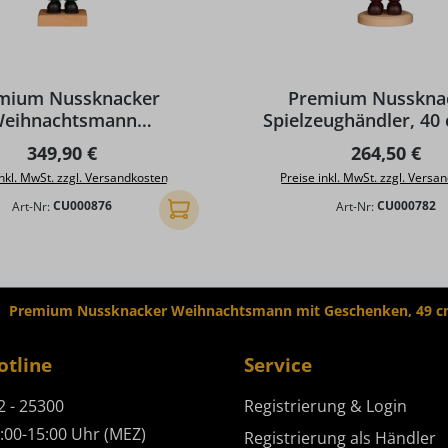
mium Nussknacker
Premium Nusskna
eihnachtsmann
Spielzeughändler, 40
obrunnen, 48 cm von
Christian Ulbric
Regulärer Preis:
Regulärer P
349,90 €
264,50 €
hristian Ulbricht
inkl. MwSt. zzgl. Versandkosten
Preise inkl. MwSt. zzgl. Versa
Art-Nr:
CU000876
Art-Nr:
CU000782
In den Warenkorb
Premium Nussknacker Weihnachtsmann mit Geschenken, 49 cm 
otline
Service
2 - 25300
Registrierung & Login
:00-15:00 Uhr (MEZ)
Registrierung als Händler