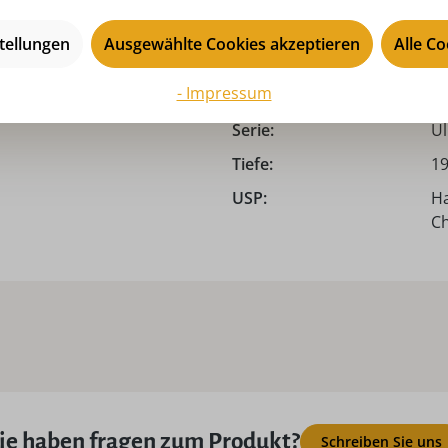
Neuheit Jahr:
2
tellungen
Ausgewählte Cookies akzeptieren
Alle C
Produkttyp:
N
- Impressum
Saison:
Ad
Serie:
Ul
Tiefe:
19
USP:
Ha
Ch
ie haben fragen zum Produkt?
Schreiben Sie uns