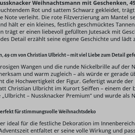
ssknacker Weihnachtsmann mit Geschenken, 49 c
 leuchtendem Rot und sattem Schwarz gekleidet, trä
che Note verleiht. Die rote Filzverzierung am Mante
Hand hält er ein kleines, festlich geschmücktes Tan
n trägt er einen liebevoll gefüllten Jutesack mit Ge
edes Detail erzählt seine eigene Geschichte und lädt
cm von Christian Ulbricht – mit viel Liebe zum Detail gefe
it rosigen Wangen und die runde Nickelbrille auf de
ufmerksam und warm zugleich – als würde er gerade 
cht die Hochwertigkeit der Figur. Gefertigt wurde d
tt Christian Ulbricht im Kurort Seiffen – einem der
„Ulbricht – Nussknacker Premium“ und wurde als Ne
rfekt für stimmungsvolle Weihnachtsdeko
r ideal für die festliche Dekoration im Innenbereich
entszeit entfaltet er seine volle Wirkung und pass