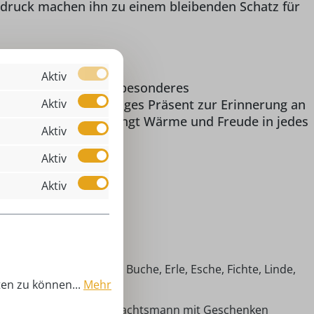
usdruck machen ihn zu einem bleibenden Schatz für
m Wert
Aktiv
schenkanlass. Ob als besonderes
t oder als hochwertiges Präsent zur Erinnerung an
Aktiv
istian Ulbricht
bringt Wärme und Freude in jedes
Aktiv
Aktiv
Aktiv
 Nussknacker
,00 cm
imische Hölzer (Ahorn, Buche, Erle, Esche, Fichte, Linde,
ten zu können...
Mehr
efer)
eihnachtsmann, Weihnachtsmann mit Geschenken