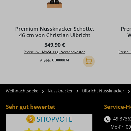
Premium Nussknacker Schotte,
Pre
46 cm von Christian Ulbricht
W
Schok
Regulärer Preis:
349,90 €
C
Preise inkl. MwSt. zzgl. Versandkosten
Preise 
Art-Nr:
CU000874
In den Warenkorb
Weihnachtsdeko
Nussknacker
Ulbricht Nussknacker
Sehr gut bewertet
Service-H
+49 3736
Mo-Fr: 09