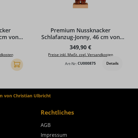
cker
Premium Nussknacker
 cm von
Schlafanzug-Jonny, 46 cm von
ht
Christian Ulbricht
reis:
Regulärer Preis:
349,90 €
ndkosten
Preise inkl. MwSt. zzgl. Versandkosten
Details
Art-Nr:
CU000875
In den Warenkorb
von Christian Ulbricht
Rechtliches
AGB
Impressum