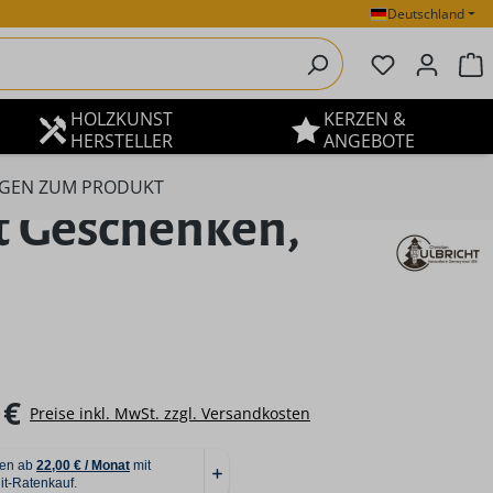
Deutschland
Du hast 0 P
W
HOLZKUNST
KERZEN &
HERSTELLER
ANGEBOTE
GEN ZUM PRODUKT
 Geschenken,
eis:
 €
Preise inkl. MwSt. zzgl. Versandkosten