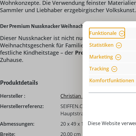
Wohnkonzepte. Die Verwendung feinster Materialien,
Sammler und Liebhaber erzgebirgischer Volkskunst.
Der Premium Nussknacker Weihnachtsmann mit Geschenken, 4
Funktionale
Dieser Nussknacker ist nicht nur Dekoration, sond
Weihnachtsgeschenk für Familie oder Freunde, als S
Statistiken
festliche Kindheitstage – der
Premium Nussknacker 
Marketing
Zuhause.
Tracking
Komfortfunktionen
Produktdetails
Hersteller :
Christian Ulbricht
Herstellerreferenz:
SEIFFEN.COM by Nestler GmbH, c/
Hauptstraße 132, 09548 Seiffen,
Diese Website verwen
Abmessungen:
20 x 49 x 19 cm
Breite:
20,00 cm