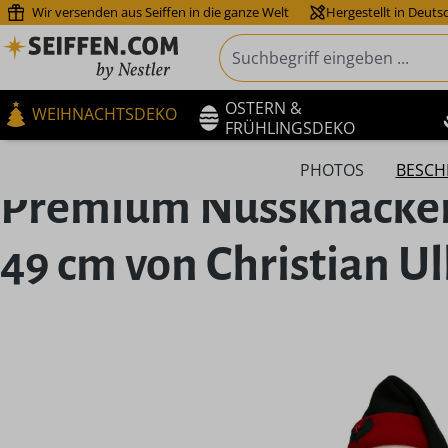
Wir versenden aus Seiffen in die ganze Welt
Hergestellt in Deuts
m Hauptinhalt springen
Zur Suche springen
Zur Hauptnavigation springen
OSTERN &
WEIHNACHTSDEKO
FRÜHLINGSDEKO
PHOTOS
BESCH
Premium Nussknacker
49 cm von Christian Ul
Bildergalerie überspringen