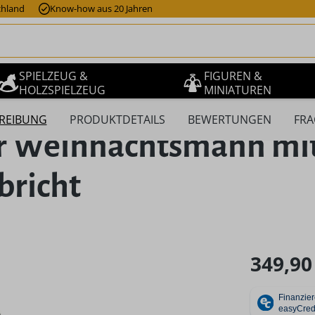
chland
Know-how aus 20 Jahren
SPIELZEUG &
FIGUREN &
HOLZSPIELZEUG
MINIATUREN
REIBUNG
PRODUKTDETAILS
BEWERTUNGEN
FRA
 Weihnachtsmann mit
bricht
Regulärer Pr
349,90