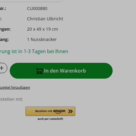
r.:
CU000880
:
Christian Ulbricht
ngen:
20 x 49 x 19 cm
ang:
1 Nussknacker
rung ist in 1-3 Tagen bei Ihnen
 Anzahl: Gib den gewünschten Wert ein o
In den Warenkorb
zettel hinzufügen
estellen mit