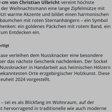
m von Christian Ulbricht
vereint höchste
gt der Weihnachtsmann eine lange Zipfelmütze mit
l setzt warme Akzente und bildet einen harmonischen
nenbäumchen mit roten Sternanhängern – ein Symbol
schenken: ein goldenes Päckchen mit rotem Band, ein
 zum Entdecken ein.
rtigt
r Nase verleihen dem Nussknacker eine besondere
über das nächste Geschenk nachdenken. Der Sockel
er Nussknacker in Handarbeit aus heimischen Hölzern
 bekanntesten Orte erzgebirgischer Holzkunst. Diese
uheit 2024 vorgestellt.
 – sei es als Blickfang im Wohnraum, auf der
t hervorragend in traditionelle wie auch moderne