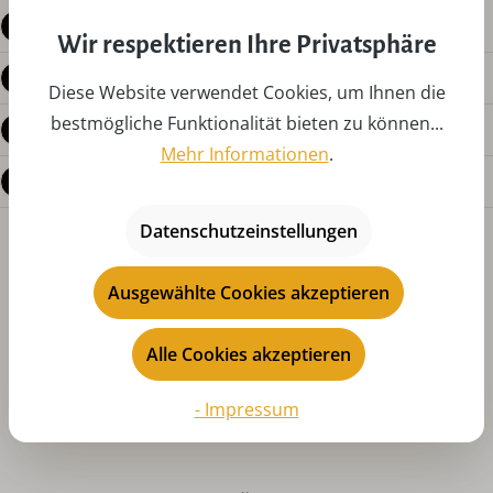
Beschreibung
Wir respektieren Ihre Privatsphäre
Produktdetails
Diese Website verwendet Cookies, um Ihnen die
bestmögliche Funktionalität bieten zu können...
Bewertungen
Mehr Informationen
.
Fragen zum Produkt
Datenschutzeinstellungen
Ausgewählte Cookies akzeptieren
Alle Cookies akzeptieren
Produktgalerie überspringen
Das könnte Ihnen auch gefallen
- Impressum