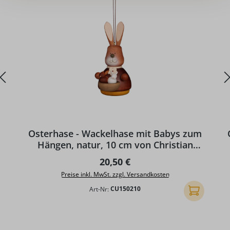
Osterhase - Wackelhase mit Babys zum
Hängen, natur, 10 cm von Christian
Ulbricht
Regulärer Preis:
20,50 €
Preise inkl. MwSt. zzgl. Versandkosten
Art-Nr:
CU150210
In den Ware