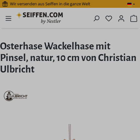
Wir versenden aus Seiffen in die ganze Welt
Zum Hauptinhalt springen
Du hast 0 P
W
Osterhase Wackelhase mit
Pinsel, natur, 10 cm von Christian
Ulbricht
Bildergalerie überspringen