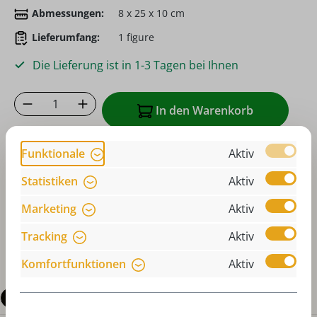
Abmessungen:
8 x 25 x 10 cm
Lieferumfang:
1 figure
Die Lieferung ist in 1-3 Tagen bei Ihnen
Produkt Anzahl: Gib den gewünschten Wer
In den Warenkorb
Zum Merkzettel hinzufügen
Funktionale
Aktiv
oder sofort bestellen mit
Statistiken
Aktiv
Marketing
Aktiv
Tracking
Aktiv
Komfortfunktionen
Aktiv
Beschreibung