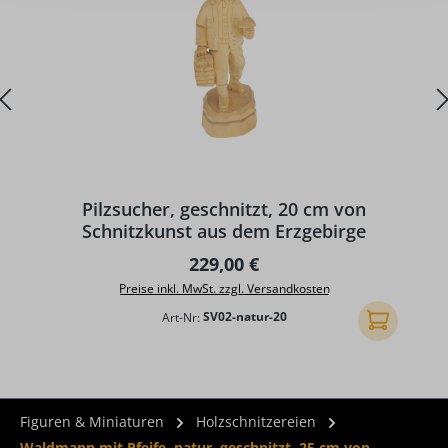
Pilzsucher, geschnitzt, 20 cm von
Schnitzkunst aus dem Erzgebirge
Regulärer Preis:
229,00 €
Preise inkl. MwSt. zzgl. Versandkosten
Art-Nr:
SV02-natur-20
In den Ware
Figuren & Miniaturen
Holzschnitzereien
Waldmann mit Pfeife, natur, geschnitzt, 25 cm von