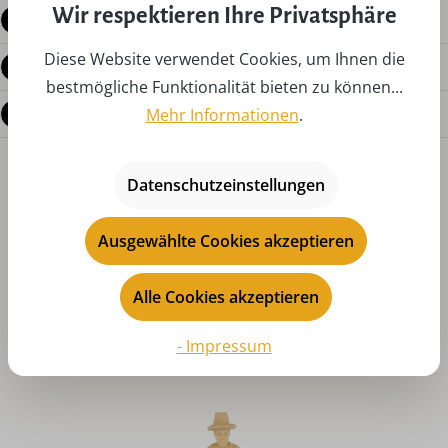
Wir respektieren Ihre Privatsphäre
Produktdetails
Diese Website verwendet Cookies, um Ihnen die
Bewertungen
bestmögliche Funktionalität bieten zu können...
Fragen zum Produkt
Mehr Informationen
.
Datenschutzeinstellungen
Ausgewählte Cookies akzeptieren
Alle Cookies akzeptieren
Produktgalerie überspringen
Das könnte Ihnen auch gefallen
- Impressum