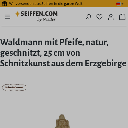
Wir versenden aus Seiffen in die ganze Welt
Zum Hauptinhalt springen
Du hast 0 P
W
Waldmann mit Pfeife, natur,
geschnitzt, 25 cm von
Schnitzkunst aus dem Erzgebirge
Bildergalerie überspringen