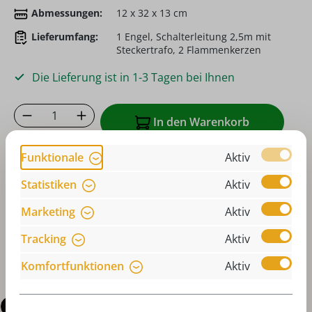
Abmessungen:
12 x 32 x 13 cm
Lieferumfang:
1 Engel, Schalterleitung 2,5m mit
Steckertrafo, 2 Flammenkerzen
Die Lieferung ist in 1-3 Tagen bei Ihnen
Produkt Anzahl: Gib den gewünschten Wer
In den Warenkorb
Funktionale
Aktiv
Zum Merkzettel hinzufügen
Statistiken
Aktiv
oder sofort bestellen mit
Marketing
Aktiv
Tracking
Aktiv
Komfortfunktionen
Aktiv
Beschreibung