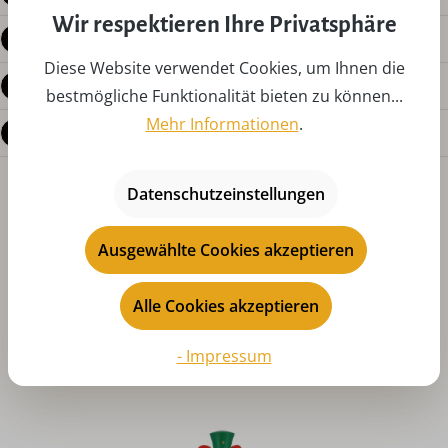
Wir respektieren Ihre Privatsphäre
Produktdetails
Diese Website verwendet Cookies, um Ihnen die
Bewertungen
bestmögliche Funktionalität bieten zu können...
Mehr Informationen
.
Fragen zum Produkt
Datenschutzeinstellungen
Ausgewählte Cookies akzeptieren
Alle Cookies akzeptieren
Produktgalerie überspringen
Das könnte Ihnen auch gefallen
- Impressum