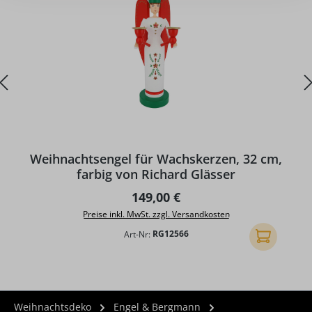
Weihnachtsengel für Wachskerzen, 32 cm,
farbig von Richard Glässer
Regulärer Preis:
149,00 €
Preise inkl. MwSt. zzgl. Versandkosten
Art-Nr:
RG12566
In den Ware
Weihnachtsdeko
Engel & Bergmann