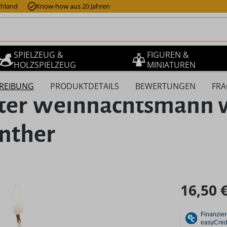
chland
Know-how aus 20 Jahren
SPIELZEUG &
FIGUREN &
HOLZSPIELZEUG
MINIATUREN
REIBUNG
PRODUKTDETAILS
BEWERTUNGEN
FRA
ter Weihnachtsmann 
nther
Regulärer Pr
16,50 