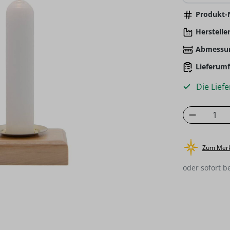
Produkt-N
Hersteller
Abmessu
Lieferumf
Die Liefe
Produkt
Zum Merk
oder sofort b