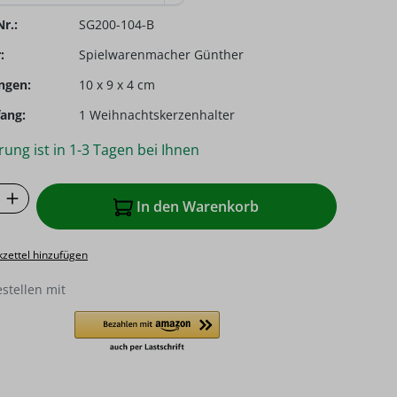
r.:
SG200-104-B
:
Spielwarenmacher Günther
ngen:
10 x 9 x 4 cm
ang:
1 Weihnachtskerzenhalter
rung ist in 1-3 Tagen bei Ihnen
 Anzahl: Gib den gewünschten Wert ein o
In den Warenkorb
zettel hinzufügen
estellen mit