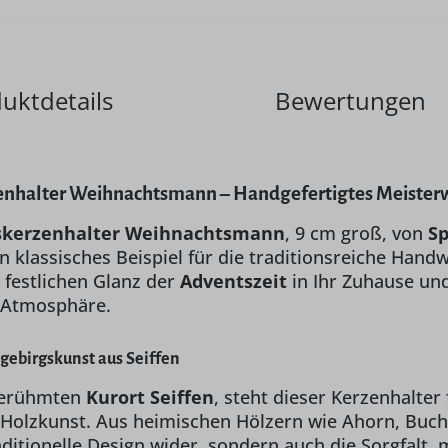
uktdetails
Bewertungen
nhalter Weihnachtsmann – Handgefertigtes Meister
skerzenhalter Weihnachtsmann
, 9 cm groß, von
S
in klassisches Beispiel für die traditionsreiche Hand
 festlichen Glanz der
Adventszeit
in Ihr Zuhause und
 Atmosphäre.
gebirgskunst aus Seiffen
 berühmten
Kurort Seiffen
, steht dieser Kerzenhalter
 Holzkunst. Aus heimischen Hölzern wie Ahorn, Buch
aditionelle Design wider, sondern auch die Sorgfalt, 