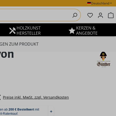
Deutschland
Du hast 0 P
W
HOLZKUNST
KERZEN &
HERSTELLER
ANGEBOTE
GEN ZUM PRODUKT
von
eis:
€
Preise inkl. MwSt. zzgl. Versandkosten