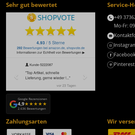
Sehr gut bewertet
Service-H
+49 3736
Mo-Fr: 09
Kontaktf
Instagra
Faceboo
Pinterest
Google Rezensionen
4,9
2.636 Bewertungen
Zahlungsarten
Wir vers