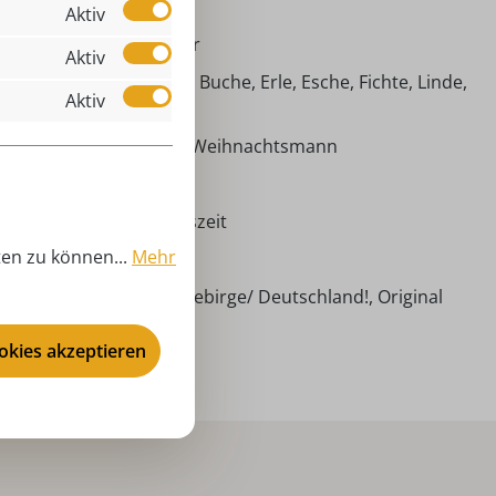
Kerze
Aktiv
Weihnachtskerzenhalter
Aktiv
imische Hölzer (Ahorn, Buche, Erle, Esche, Fichte, Linde,
Aktiv
efer)
eihnachtskerzenhalter Weihnachtsmann
rzenhalter
ihnachtsdeko, Adventszeit
ten zu können...
Mehr
00 cm
ndarbeit aus dem Erzgebirge/ Deutschland!, Original
iffen!
ookies akzeptieren