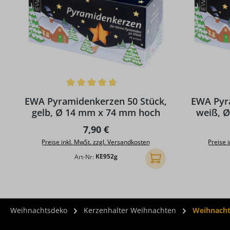
Durchschnittliche Bewertung von 4.86 von 5 Sternen
Durchschni
EWA Pyramidenkerzen 50 Stück,
EWA Pyr
gelb, Ø 14 mm x 74 mm hoch
weiß, 
Regulärer Preis:
7,90 €
Preise inkl. MwSt. zzgl. Versandkosten
Preise 
Art-Nr:
KE952g
In den Warenkorb
Weihnachtsdeko
Kerzenhalter Weihnachten
Weihnacht