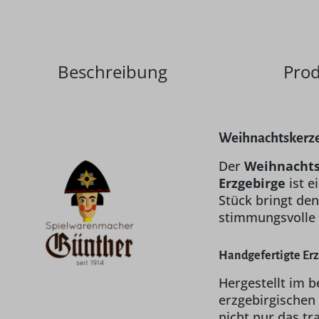
Beschreibung
Prod
Weihnachtskerze
Der
Weihnacht
Erzgebirge
ist e
Stück bringt den
stimmungsvolle
Handgefertigte Erz
Hergestellt im
erzgebirgischen
nicht nur das tr