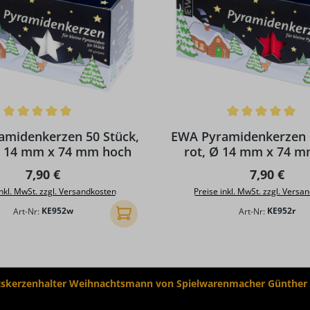
ttliche Bewertung von 5 von 5 Sternen
Durchschnittliche Bewertun
amidenkerzen 50 Stück,
EWA Pyramidenkerzen 5
Ø 14 mm x 74 mm hoch
rot, Ø 14 mm x 74 
Regulärer Preis:
Regulärer 
7,90 €
7,90 €
inkl. MwSt. zzgl. Versandkosten
Preise inkl. MwSt. zzgl. Versa
Art-Nr:
KE952w
Art-Nr:
KE952r
In den Warenkorb
skerzenhalter Weihnachtsmann von Spielwarenmacher Günther