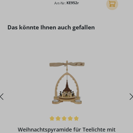
Art-Nr:
KE952r
In den Ware
Produktgalerie überspringen
Das könnte Ihnen auch gefallen
Durchschnittliche Bewertung von 5 von 5 Sternen
D
Weihnachtspyramide für Teelichte mit