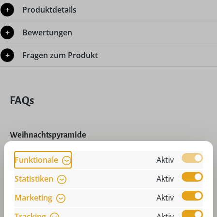
Produktdetails
Bewertungen
Fragen zum Produkt
FAQs
Weihnachtspyramide
Funktionale
Aktiv
Teelichtpyramide dreht sich nicht? Was
muss ich tun?
Statistiken
Aktiv
Marketing
Aktiv
Wie sollte der Standort der
Weihnachtspyramide sein? Auf was muss
Tracking
Aktiv