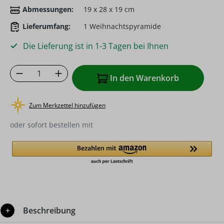
Abmessungen:
19 x 28 x 19 cm
Lieferumfang:
1 Weihnachtspyramide
Die Lieferung ist in 1-3 Tagen bei Ihnen
Produkt Anzahl: Gib den gewünschten Wer
In den Warenkorb
Zum Merkzettel hinzufügen
oder sofort bestellen mit
Beschreibung