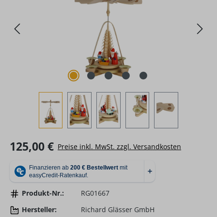
Regulärer Preis:
125,00 €
Preise inkl. MwSt. zzgl. Versandkosten
Produkt-Nr.:
RG01667
Hersteller:
Richard Glässer GmbH