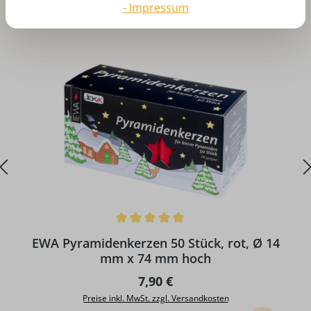
Produktgalerie überspringen
Zubehör
- Impressum
Durchschnittliche Bewertung von 4.96 von 5 Sternen
D
EWA Pyramidenkerzen 50 Stück, rot, Ø 14
mm x 74 mm hoch
Regulärer Preis:
7,90 €
Preise inkl. MwSt. zzgl. Versandkosten