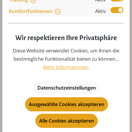
ich achten?
Komfortfunktionen
Aktiv
Wie wechsle ich das Flügelrad meiner
Weihnachtspyramide problemlos?
Wir respektieren Ihre Privatsphäre
Diese Website verwendet Cookies, um Ihnen die
Wie muss ich die Flügel meiner
bestmögliche Funktionalität bieten zu können...
Weihnachtspyramide einstellen?
Mehr Informationen
.
Was muss ich bei Teelichte beachten?
Datenschutzeinstellungen
Ausgewählte Cookies akzeptieren
Alle Cookies akzeptieren