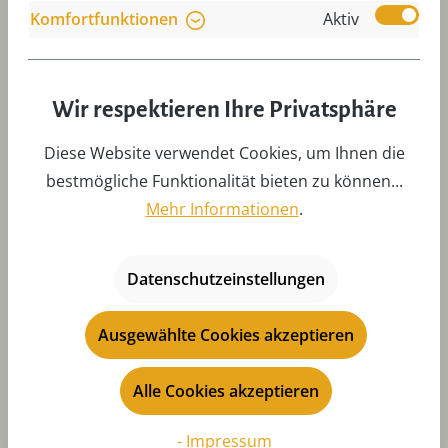
Komfortfunktionen
Aktiv
Wie wechsle ich das Flügelrad meiner
Weihnachtspyramide problemlos?
Wir respektieren Ihre Privatsphäre
Wie muss ich die Flügel meiner
Diese Website verwendet Cookies, um Ihnen die
Weihnachtspyramide einstellen?
bestmögliche Funktionalität bieten zu können...
Mehr Informationen
.
Was muss ich bei Teelichte beachten?
Datenschutzeinstellungen
Ausgewählte Cookies akzeptieren
Alle Cookies akzeptieren
Produktgalerie überspringen
Zubehör
- Impressum