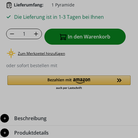
Lieferumfang:
1 Pyramide
Die Lieferung ist in 1-3 Tagen bei Ihnen
Produkt Anzahl: Gib den gewünschten Wer
In den Warenkorb
Zum Merkzettel hinzufügen
oder sofort bestellen mit
Beschreibung
Produktdetails