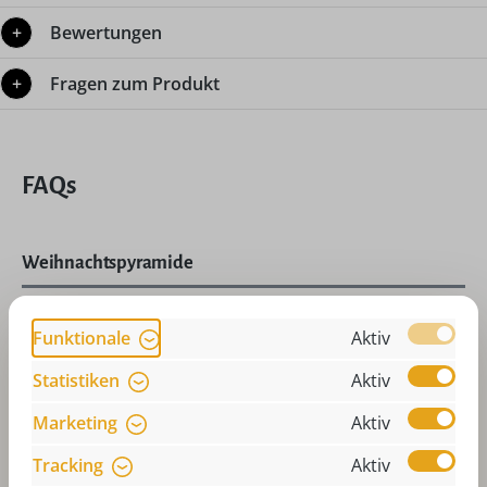
Bewertungen
Fragen zum Produkt
FAQs
Weihnachtspyramide
Teelichtpyramide dreht sich nicht? Was
Funktionale
Aktiv
muss ich tun?
Statistiken
Aktiv
Wie sollte der Standort der
Marketing
Aktiv
Weihnachtspyramide sein? Auf was muss
Tracking
Aktiv
ich achten?