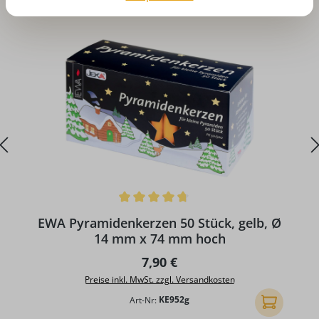
Durchschnittliche Bewertung von 4.86 von 5 Sternen
D
EWA Pyramidenkerzen 50 Stück, gelb, Ø
14 mm x 74 mm hoch
Regulärer Preis:
7,90 €
Preise inkl. MwSt. zzgl. Versandkosten
Art-Nr:
KE952g
In den Ware