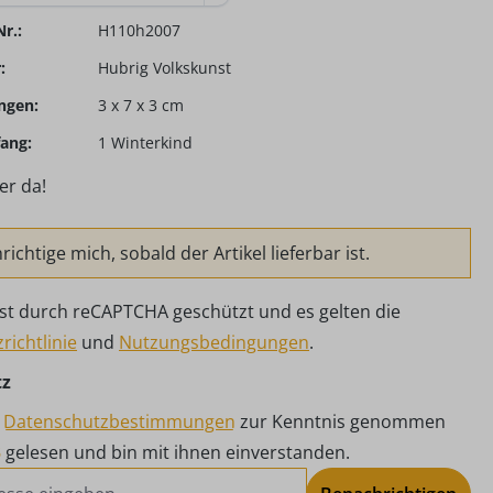
r.:
H110h2007
:
Hubrig Volkskunst
ngen:
3 x 7 x 3 cm
ang:
1 Winterkind
er da!
ichtige mich, sobald der Artikel lieferbar ist.
 ist durch reCAPTCHA geschützt und es gelten die
richtlinie
und
Nutzungsbedingungen
.
tz
e
Datenschutzbestimmungen
zur Kenntnis genommen
B
gelesen und bin mit ihnen einverstanden.