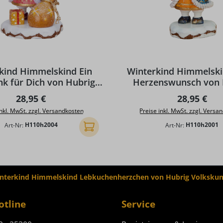
kind Himmelskind Ein
Winterkind Himmelsk
k für Dich von Hubrig
Herzenswunsch von 
Volkskunst
Volkskunst
Regulärer Preis:
Regulärer P
28,95 €
28,95 €
inkl. MwSt. zzgl. Versandkosten
Preise inkl. MwSt. zzgl. Versa
Art-Nr:
H110h2004
Art-Nr:
H110h2001
In den Warenkorb
interkind Himmelskind Lebkuchenherzchen von Hubrig Volkskun
otline
Service