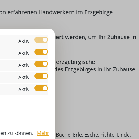
d von erfahrenen Handwerkern im Erzgebirge
ie kann drinnen platziert werden, um Ihr Zuhause in
Aktiv
Aktiv
chönes Beispiel für erzgebirgische
Aktiv
ie sich den Charme des Erzgebirges in Ihr Zuhause
Aktiv
Aktiv
Winterkind
00 cm
ten zu können...
Mehr
imische Hölzer (Ahorn, Buche, Erle, Esche, Fichte, Linde,