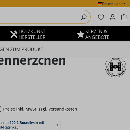
Deutschland
Du hast 0 P
W
HOLZKUNST
KERZEN &
HERSTELLER
ANGEBOTE
GEN ZUM PRODUKT
enherzchen
eis:
€
Preise inkl. MwSt. zzgl. Versandkosten