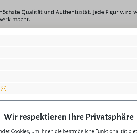
r höchste Qualität und Authentizität. Jede Figur wir
twerk macht.
erfekt in jede Winter- oder Weihnachtsdekoration. S
zchen von Hubrig Volkskunst GmbH sind ein wunders
für Ihre Winter- und Weihnachtsdekoration. Holen S
 Miniaturfigur mit sich bringt.
Lieferumfang:
1 
Wir respektieren Ihre Privatsphäre
/o Hubrig Volkskunst,
Länge:
3,
 info@seiffen.com
det Cookies, um Ihnen die bestmögliche Funktionalität bie
Material:
He