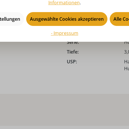
Informationen
.
Ki
Motiv:
M
tellungen
Ausgewählte Cookies akzeptieren
Alle C
Produkttyp:
Mi
Saison:
Ad
- Impressum
Serie:
Hu
Tiefe:
3,
USP:
Ha
Hu