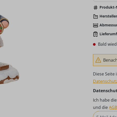
Produkt-N
Hersteller
Abmessu
Lieferumf
Bald wied
Benachr
Diese Seite
Datenschutz
Datenschu
Ich habe di
und die
AG