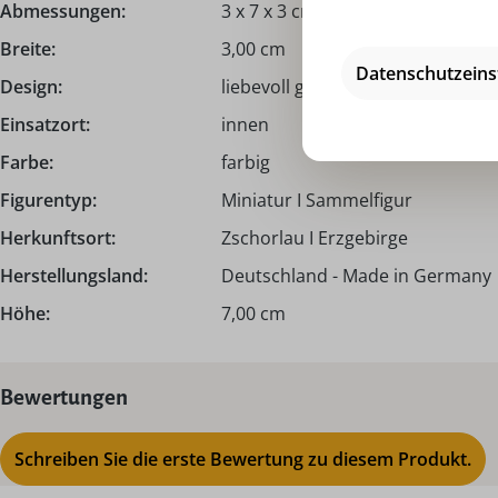
Abmessungen:
3 x 7 x 3 cm
Breite:
3,00 cm
Datenschutzeins
Design:
liebevoll gestaltet
Einsatzort:
innen
Farbe:
farbig
Figurentyp:
Miniatur I Sammelfigur
Herkunftsort:
Zschorlau I Erzgebirge
Herstellungsland:
Deutschland - Made in Germany
Höhe:
7,00 cm
Bewertungen
Schreiben Sie die erste Bewertung zu diesem Produkt.