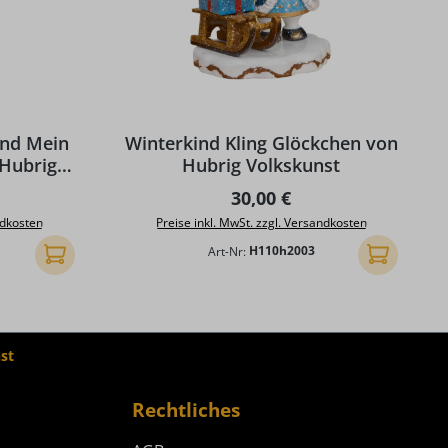
ind Mein
Winterkind Kling Glöckchen von
Hubrig
Hubrig Volkskunst
reis:
Regulärer Preis:
30,00 €
ndkosten
Preise inkl. MwSt. zzgl. Versandkosten
Art-Nr:
H110h2003
In den Warenkorb
In den Ware
st
Rechtliches