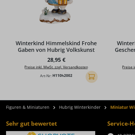
Winterkind Himmelskind Frohe
Winter
Gaben von Hubrig Volkskunst
Geschen
Regulärer Preis:
28,95 €
Preise inkl. MwSt. zzgl. Versandkosten
Preise 
Art-Nr:
H110h2002
In den Warenkorb
Figuren & Miniaturen
Hubrig Winterkinder
Miniatur W
Sehr gut bewertet
Service-H