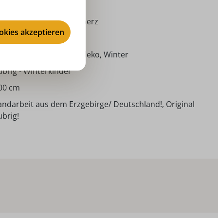
efer)
ädchen mit Lebkuchenherz
ookies akzeptieren
niaturen, Winterkinder
ventszeit, Weihnachtsdeko, Winter
brig - Winterkinder
00 cm
ndarbeit aus dem Erzgebirge/ Deutschland!, Original
brig!