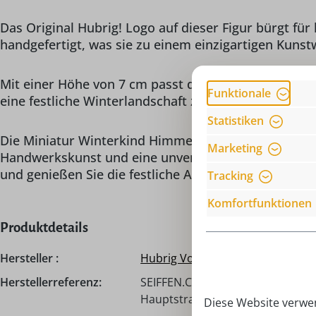
Das Original Hubrig! Logo auf dieser Figur bürgt fü
handgefertigt, was sie zu einem einzigartigen Kuns
Mit einer Höhe von 7 cm passt diese Miniaturfigur p
Funktionale
eine festliche Winterlandschaft zu verwandeln.
Statistiken
Die Miniatur Winterkind Himmelskind Lebkuchenher
Marketing
Handwerkskunst und eine unverzichtbare Ergänzung 
und genießen Sie die festliche Atmosphäre, die diese
Tracking
Komfortfunktionen
Produktdetails
Hersteller :
Hubrig Volkskunst
Herstellerreferenz:
SEIFFEN.COM by Nestler GmbH, c
Hauptstraße 132, 09548 Seiffen,
Diese Website verwen