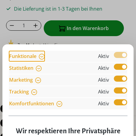
Die Lieferung ist in 1-3 Tagen bei Ihnen
Produkt Anzahl: Gib den gewünschten Wer
In den Warenkorb
Zum Merkzettel hinzufügen
Funktionale
Aktiv
oder sofort bestellen mit
Statistiken
Aktiv
Marketing
Aktiv
Tracking
Aktiv
Komfortfunktionen
Aktiv
Beschreibung
Produktdetails
Wir respektieren Ihre Privatsphäre