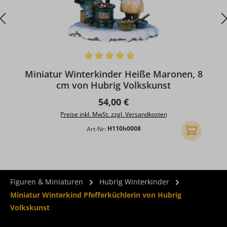
Durchschnittliche Bewertung von 5 von 5 Sternen
D
Miniatur Winterkinder Heiße Maronen, 8
cm von Hubrig Volkskunst
Regulärer Preis:
54,00 €
Preise inkl. MwSt. zzgl. Versandkosten
Art-Nr:
H110h0008
In den Ware
Figuren & Miniaturen
Hubrig Winterkinder
Miniatur Winterkind Pfefferküchlerin von Hubrig
Volkskunst