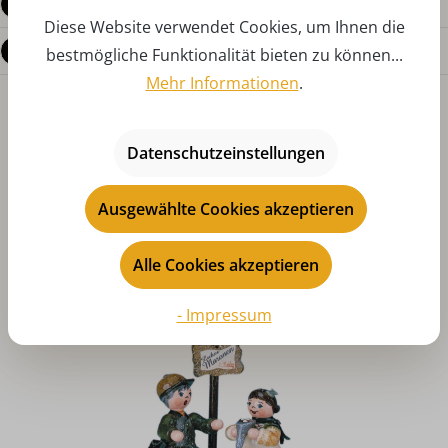
Bewertungen
Diese Website verwendet Cookies, um Ihnen die
Fragen zum Produkt
bestmögliche Funktionalität bieten zu können...
Mehr Informationen
.
Datenschutzeinstellungen
Ausgewählte Cookies akzeptieren
Produktgalerie überspringen
Das könnte Ihnen auch gefallen
Alle Cookies akzeptieren
- Impressum