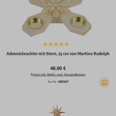
Durchschnittliche Bewertung von 5 von 5 Sternen
Adventsleuchter mit Stern, 25 cm von Martina Rudolph
Regulärer Preis:
48,00 €
Preise inkl. MwSt. zzgl. Versandkosten
Art-Nr:
MR507
In den