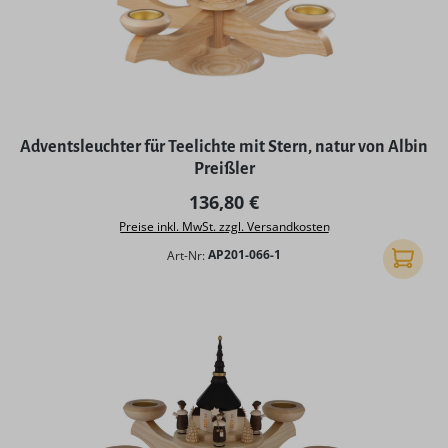
Adventsleuchter für Teelichte mit Stern, natur von Albin
Preißler
Regulärer Preis:
136,80 €
Preise inkl. MwSt. zzgl. Versandkosten
Art-Nr:
AP201-066-1
In den