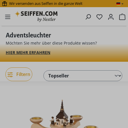
Wir versenden aus Seiffen in die ganze Welt
Zum Hauptinhalt springen
Du hast 0 P
W
Adventsleuchter
Möchten Sie mehr über diese Produkte wissen?
HIER MEHR ERFAHREN
Filtern