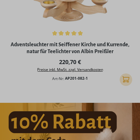
Durchschnittliche Bewertung von 5 von 5 Sternen
Adventsleuchter mit Seiffener Kirche und Kurrende,
natur für Teelichter von Albin Preißler
Regulärer Preis:
220,70 €
Preise inkl. MwSt. zzgl. Versandkosten
Art-Nr:
AP201-082-1
In den