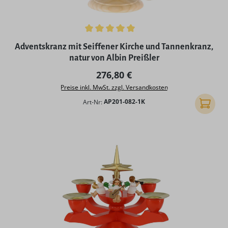
Durchschnittliche Bewertung von 5 von 5 Sternen
Adventskranz mit Seiffener Kirche und Tannenkranz,
natur von Albin Preißler
Regulärer Preis:
276,80 €
Preise inkl. MwSt. zzgl. Versandkosten
Art-Nr:
AP201-082-1K
In den