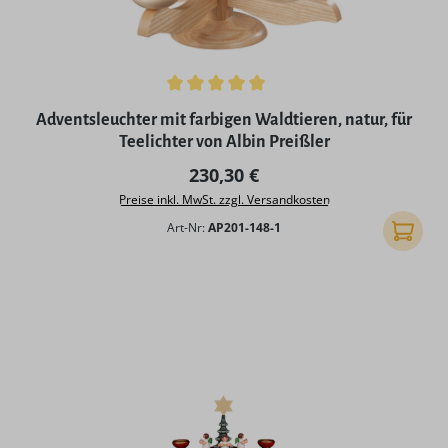
Durchschnittliche Bewertung von 5 von 5 Sternen
Adventsleuchter mit farbigen Waldtieren, natur, für
Teelichter von Albin Preißler
Regulärer Preis:
230,30 €
Preise inkl. MwSt. zzgl. Versandkosten
Art-Nr:
AP201-148-1
In den