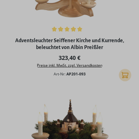
Durchschnittliche Bewertung von 5 von 5 Sternen
Adventsleuchter Seiffener Kirche und Kurrende,
beleuchtet von Albin Preißler
Regulärer Preis:
323,40 €
Preise inkl. MwSt. zzgl. Versandkosten
Art-Nr:
AP201-093
In den