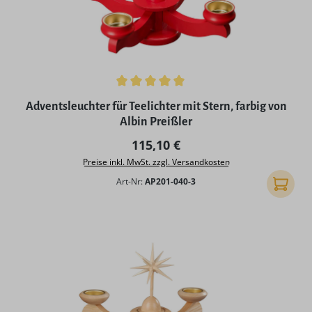
Durchschnittliche Bewertung von 5 von 5 Sternen
Adventsleuchter für Teelichter mit Stern, farbig von
Albin Preißler
Regulärer Preis:
115,10 €
Preise inkl. MwSt. zzgl. Versandkosten
Art-Nr:
AP201-040-3
In den