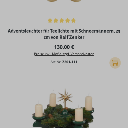
Durchschnittliche Bewertung von 5 von 5 Sternen
Adventsleuchter für Teelichte mit Schneemännern, 23
cm von Ralf Zenker
Regulärer Preis:
130,00 €
Preise inkl. MwSt. zzgl. Versandkosten
Art-Nr:
Z201-111
In den