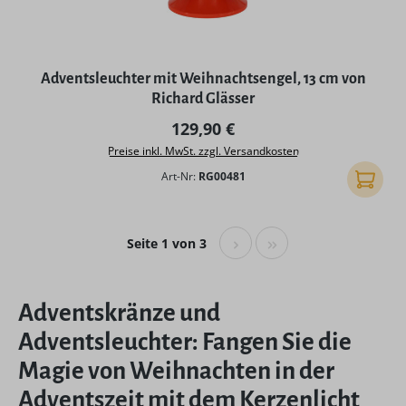
Adventsleuchter mit Weihnachtsengel, 13 cm von
Richard Glässer
Regulärer Preis:
129,90 €
Preise inkl. MwSt. zzgl. Versandkosten
Art-Nr:
RG00481
In den
Seite 1 von 3
Adventskränze und
Adventsleuchter: Fangen Sie die
Magie von Weihnachten in der
Adventszeit mit dem Kerzenlicht