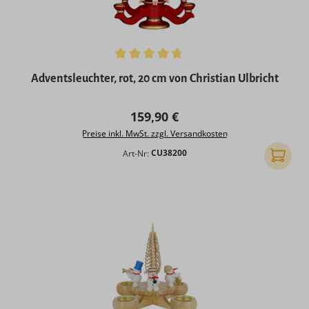
Durchschnittliche Bewertung von 4.75 von 5 Sternen
Adventsleuchter, rot, 20 cm von Christian Ulbricht
Regulärer Preis:
159,90 €
Preise inkl. MwSt. zzgl. Versandkosten
Art-Nr:
CU38200
In den