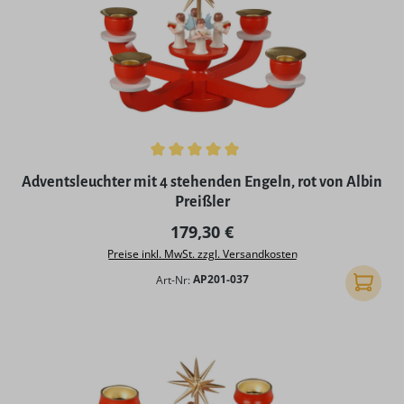
Durchschnittliche Bewertung von 5 von 5 Sternen
Adventsleuchter mit 4 stehenden Engeln, rot von Albin
Preißler
Regulärer Preis:
179,30 €
Preise inkl. MwSt. zzgl. Versandkosten
Art-Nr:
AP201-037
In den