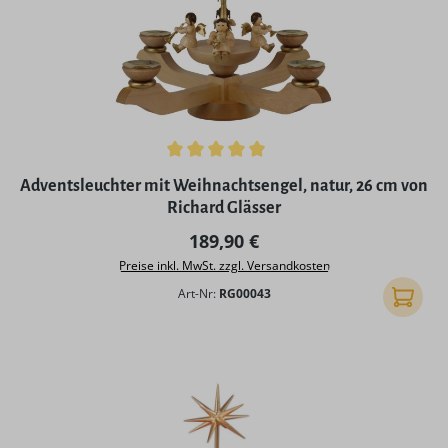
Durchschnittliche Bewertung von 5 von 5 Sternen
Adventsleuchter mit Weihnachtsengel, natur, 26 cm von
Richard Glässer
Regulärer Preis:
189,90 €
Preise inkl. MwSt. zzgl. Versandkosten
Art-Nr:
RG00043
In den