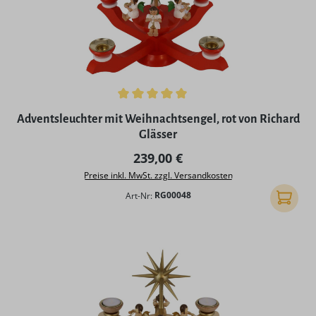
Durchschnittliche Bewertung von 5 von 5 Sternen
Adventsleuchter mit Weihnachtsengel, rot von Richard
Glässer
Regulärer Preis:
239,00 €
Preise inkl. MwSt. zzgl. Versandkosten
Art-Nr:
RG00048
In den