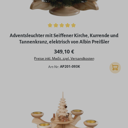
Durchschnittliche Bewertung von 5 von 5 Sternen
Adventsleuchter mit Seiffener Kirche, Kurrende und
Tannenkranz, elektrisch von Albin Preißler
Regulärer Preis:
349,10 €
Preise inkl. MwSt. zzgl. Versandkosten
Art-Nr:
AP201-093K
In den