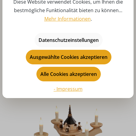
Diese Website verwendet Cookies, um Ihnen die
bestmögliche Funktionalität bieten zu können...
Mehr Informationen
.
Durchschnittliche Bewertung von 5 von 5 Sternen
Datenschutzeinstellungen
Adventsleuchter mit Weihnachtsstern, grün von Albin
Preißler
Ausgewählte Cookies akzeptieren
Regulärer Preis:
115,10 €
Preise inkl. MwSt. zzgl. Versandkosten
Alle Cookies akzeptieren
Art-Nr:
AP201-088
In den
- Impressum