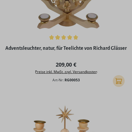
Durchschnittliche Bewertung von 5 von 5 Sternen
Adventsleuchter, natur, für Teelichte von Richard Glässer
Regulärer Preis:
209,00 €
Preise inkl. MwSt. zzgl. Versandkosten
Art-Nr:
RG00053
In den