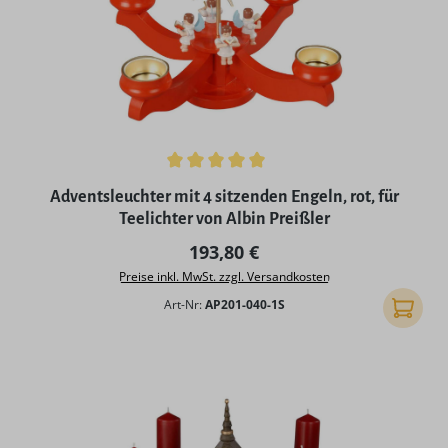
Durchschnittliche Bewertung von 5 von 5 Sternen
Adventsleuchter mit 4 sitzenden Engeln, rot, für
Teelichter von Albin Preißler
Regulärer Preis:
193,80 €
Preise inkl. MwSt. zzgl. Versandkosten
Art-Nr:
AP201-040-1S
In den