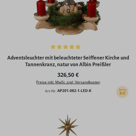
Durchschnittliche Bewertung von 5 von 5 Sternen
Adventsleuchter mit beleuchteter Seiffener Kirche und
Tannenkranz, natur von Albin Preißler
Regulärer Preis:
326,50 €
Preise inkl. MwSt. zzgl. Versandkosten
Art-Nr:
AP201-082-1-LED-K
In den