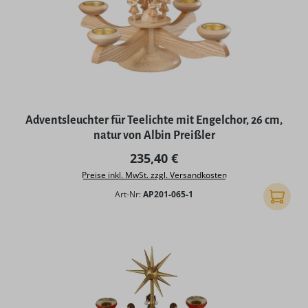
Adventsleuchter für Teelichte mit Engelchor, 26 cm,
natur von Albin Preißler
Regulärer Preis:
235,40 €
Preise inkl. MwSt. zzgl. Versandkosten
Art-Nr:
AP201-065-1
In den