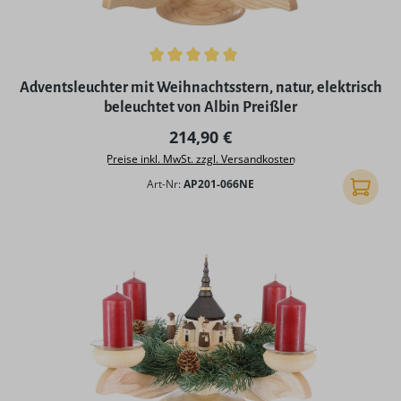
Durchschnittliche Bewertung von 5 von 5 Sternen
Adventsleuchter mit Weihnachtsstern, natur, elektrisch
beleuchtet von Albin Preißler
Regulärer Preis:
214,90 €
Preise inkl. MwSt. zzgl. Versandkosten
Art-Nr:
AP201-066NE
In den