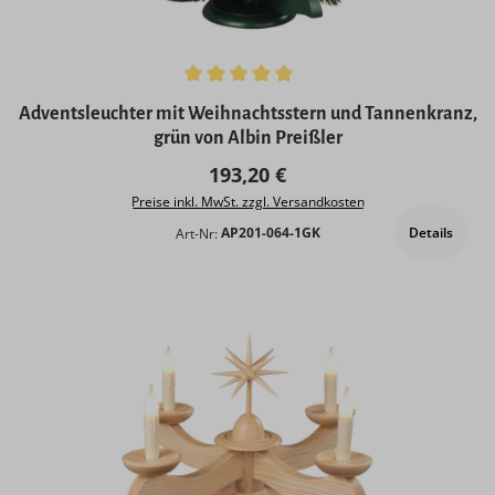
Durchschnittliche Bewertung von 5 von 5 Sternen
Adventsleuchter mit Weihnachtsstern und Tannenkranz,
grün von Albin Preißler
Regulärer Preis:
193,20 €
Preise inkl. MwSt. zzgl. Versandkosten
Details
Art-Nr:
AP201-064-1GK