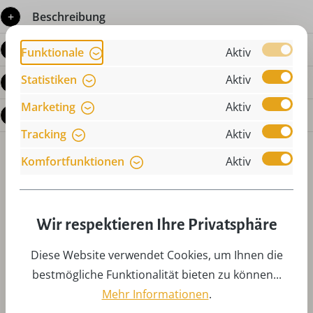
Beschreibung
Produktdetails
Funktionale
Aktiv
Statistiken
Aktiv
Bewertungen
Marketing
Aktiv
Fragen zum Produkt
Tracking
Aktiv
Komfortfunktionen
Aktiv
Wir respektieren Ihre Privatsphäre
Produktgalerie überspringen
Das könnte Ihnen auch gefallen
Diese Website verwendet Cookies, um Ihnen die
bestmögliche Funktionalität bieten zu können...
Mehr Informationen
.