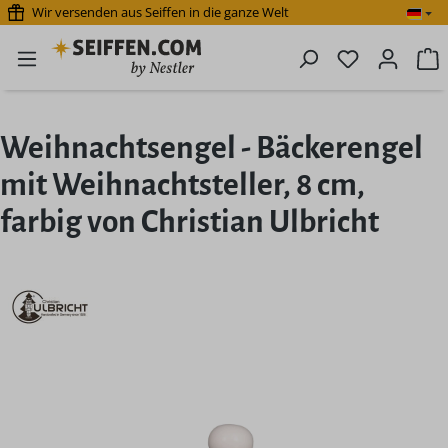
Wir versenden aus Seiffen in die ganze Welt
Zum Hauptinhalt springen
Du hast 0 P
W
Weihnachtsengel - Bäckerengel
mit Weihnachtsteller, 8 cm,
farbig von Christian Ulbricht
Bildergalerie überspringen