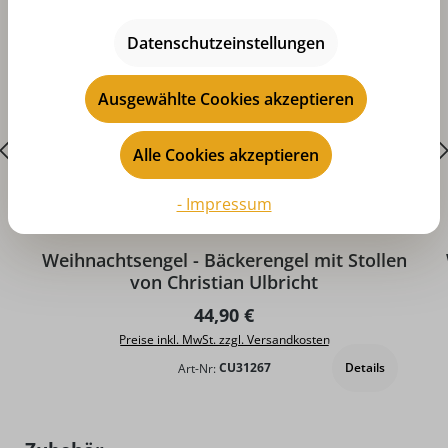
Datenschutzeinstellungen
Ausgewählte Cookies akzeptieren
Alle Cookies akzeptieren
- Impressum
Weihnachtsengel - Bäckerengel mit Stollen
von Christian Ulbricht
Regulärer Preis:
44,90 €
Preise inkl. MwSt. zzgl. Versandkosten
Details
Art-Nr:
CU31267
Produktgalerie überspringen