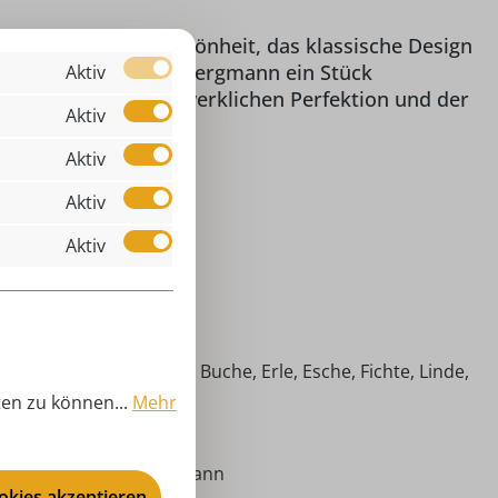
eine natürliche Schönheit, das klassische Design
.COM, bringt dieser Bergmann ein Stück
Aktiv
ie sich von der handwerklichen Perfektion und der
Aktiv
Aktiv
Aktiv
Aktiv
,00 cm
 Bergmann
imische Hölzer (Ahorn, Buche, Erle, Esche, Fichte, Linde,
efer)
ten zu können...
Mehr
ergmann
ergmann, Engel I Bergmann
ookies akzeptieren