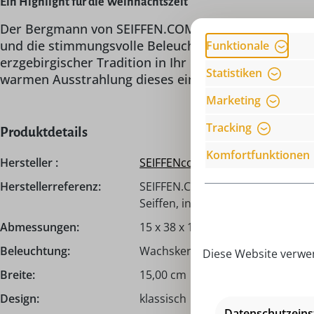
Ein Highlight für die Weihnachtszeit
Der Bergmann von SEIFFEN.COM by Nestler GmbH ist 
und die stimmungsvolle Beleuchtung machen ihn zu 
Funktionale
erzgebirgischer Tradition in Ihr Heim und lässt die
Statistiken
warmen Ausstrahlung dieses einzigartigen Bergman
Marketing
Tracking
Produktdetails
Komfortfunktionen
Hersteller :
SEIFFENcom by Nestler GmbH
Herstellerreferenz:
SEIFFEN.COM by Nestler GmbH, H
Seiffen, info@seiffen.com
Abmessungen:
15 x 38 x 12 cm
Beleuchtung:
Wachskerzen - Pyramidenkerzen
Diese Website verwen
Breite:
15,00 cm
Design:
klassisch
Datenschutzeins