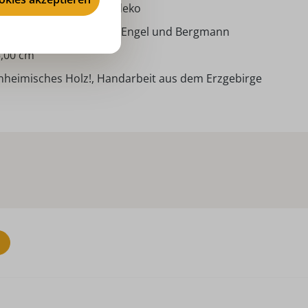
ventszeit, Weihnachtsdeko
IFFEN.COM by Nestler - Engel und Bergmann
,00 cm
nheimisches Holz!, Handarbeit aus dem Erzgebirge