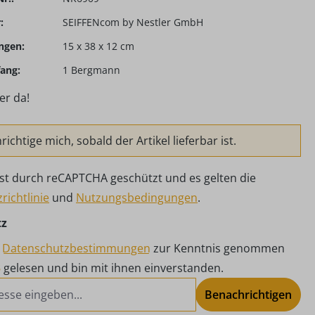
:
SEIFFENcom by Nestler GmbH
ngen:
15 x 38 x 12 cm
ang:
1 Bergmann
er da!
ichtige mich, sobald der Artikel lieferbar ist.
 ist durch reCAPTCHA geschützt und es gelten die
richtlinie
und
Nutzungsbedingungen
.
tz
e
Datenschutzbestimmungen
zur Kenntnis genommen
B
gelesen und bin mit ihnen einverstanden.
Benachrichtigen