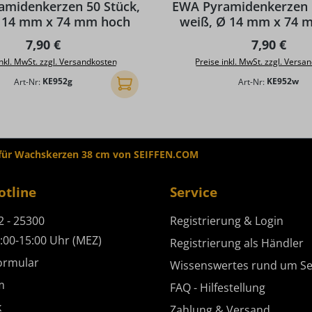
amidenkerzen 50 Stück,
EWA Pyramidenkerzen 5
Ø 14 mm x 74 mm hoch
weiß, Ø 14 mm x 74 
Regulärer Preis:
Regulärer 
7,90 €
7,90 €
inkl. MwSt. zzgl. Versandkosten
Preise inkl. MwSt. zzgl. Versa
Art-Nr:
KE952g
Art-Nr:
KE952w
In den Warenkorb
 für Wachskerzen 38 cm von SEIFFEN.COM
otline
Service
2 - 25300
Registrierung & Login
:00-15:00 Uhr (MEZ)
Registrierung als Händler
ormular
Wissenswertes rund um Se
m
FAQ - Hilfestellung
k
Zahlung & Versand