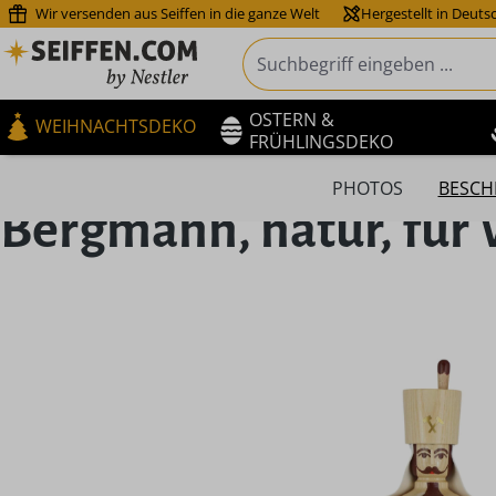
Wir versenden aus Seiffen in die ganze Welt
Hergestellt in Deuts
m Hauptinhalt springen
Zur Suche springen
Zur Hauptnavigation springen
OSTERN &
WEIHNACHTSDEKO
FRÜHLINGSDEKO
PHOTOS
BESCH
Bergmann, natur, für
Bildergalerie überspringen