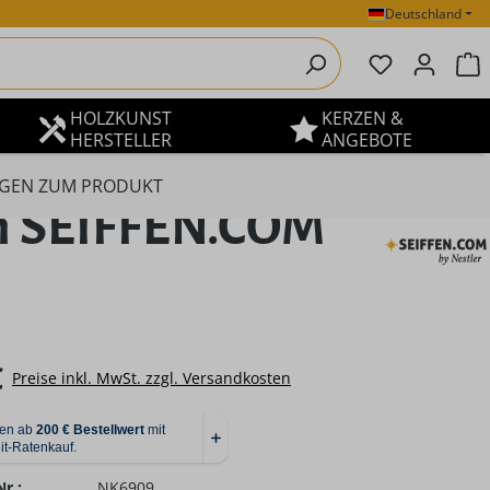
Deutschland
Du hast 0 P
W
HOLZKUNST
KERZEN &
HERSTELLER
ANGEBOTE
GEN ZUM PRODUKT
on SEIFFEN.COM
eis:
€
Preise inkl. MwSt. zzgl. Versandkosten
r.:
NK6909