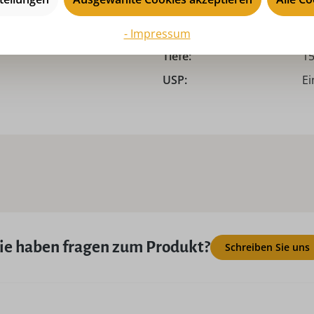
Saison:
Ad
Serie:
SE
- Impressum
Tiefe:
15
USP:
Ei
ie haben fragen zum Produkt?
Schreiben Sie uns