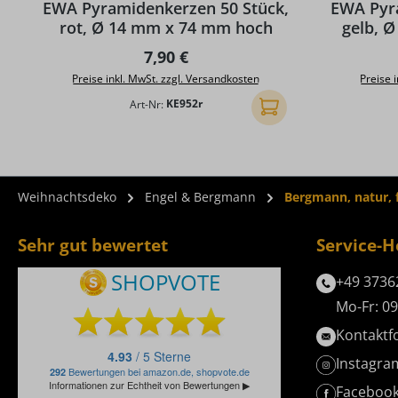
EWA Pyramidenkerzen 50 Stück,
EWA Pyr
rot, Ø 14 mm x 74 mm hoch
gelb, 
Regulärer Preis:
7,90 €
Preise inkl. MwSt. zzgl. Versandkosten
Preise 
Art-Nr:
KE952r
In den Warenkorb
Weihnachtsdeko
Engel & Bergmann
Bergmann, natur,
Sehr gut bewertet
Service-H
+49 3736
Mo-Fr: 09
Kontaktf
Instagra
Faceboo