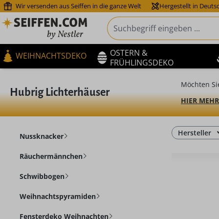
Wir versenden aus Seiffen in die ganze Welt
Hergestellt in Deuts
m Hauptinhalt springen
Zur Suche springen
Zur Hauptnavigation springen
OSTERN &
WEIHNACHTSDEKO
FRÜHLINGSDEKO
Möchten Si
Hubrig Lichterhäuser
HIER MEHR
Hersteller
Nussknacker
Räuchermännchen
Schwibbogen
Weihnachtspyramiden
Fensterdeko Weihnachten