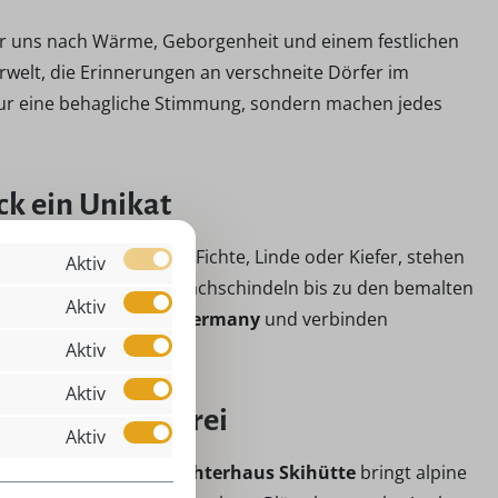
ir uns nach Wärme, Geborgenheit und einem festlichen
erwelt, die Erinnerungen an verschneite Dörfer im
nur eine behagliche Stimmung, sondern machen jedes
ck ein Unikat
n, Buche, Erle, Esche, Fichte, Linde oder Kiefer, stehen
Aktiv
ebe gestaltet – von den Dachschindeln bis zu den bemalten
Aktiv
das Prädikat
Made in Germany
und verbinden
Aktiv
Aktiv
zur Zuckerbäckerei
Aktiv
ichten erzählen. Das
Lichterhaus Skihütte
bringt alpine