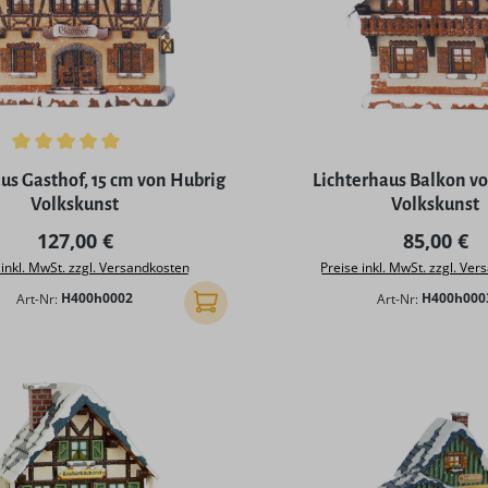
ttliche Bewertung von 5 von 5 Sternen
us Gasthof, 15 cm von Hubrig
Lichterhaus Balkon v
Volkskunst
Volkskunst
Regulärer Preis:
Regulärer
127,00 €
85,00 €
 inkl. MwSt. zzgl. Versandkosten
Preise inkl. MwSt. zzgl. Ve
Art-Nr:
H400h0002
Art-Nr:
H400h000
In den Warenkorb