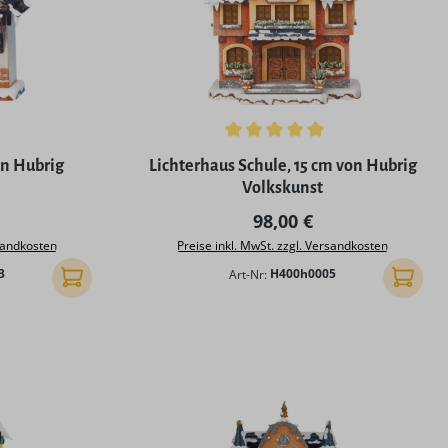
Durchschnittliche Bewertung von 5 von 5
on Hubrig
Lichterhaus Schule, 15 cm von Hubrig
Volkskunst
 Preis:
Regulärer Preis:
98,00 €
rsandkosten
Preise inkl. MwSt. zzgl. Versandkosten
3
Art-Nr:
H400h0005
In den Warenkorb
In den