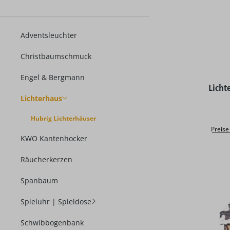
Adventsleuchter
Christbaumschmuck
Engel & Bergmann
Durchschni
Licht
Lichterhaus
Hubrig Lichterhäuser
Preise
KWO Kantenhocker
Räucherkerzen
Spanbaum
Spieluhr | Spieldose
Schwibbogenbank