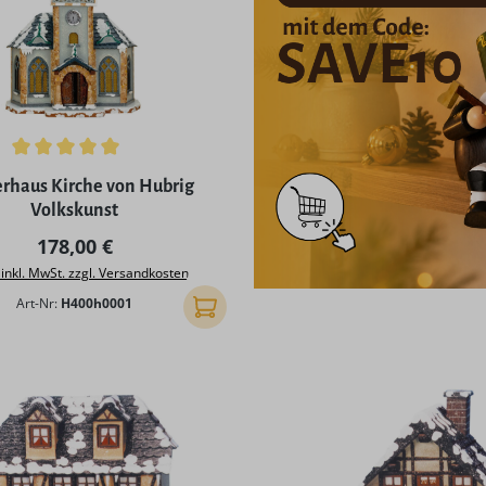
ttliche Bewertung von 5 von 5 Sternen
erhaus Kirche von Hubrig
Volkskunst
Regulärer Preis:
178,00 €
 inkl. MwSt. zzgl. Versandkosten
Art-Nr:
H400h0001
In den Warenkorb