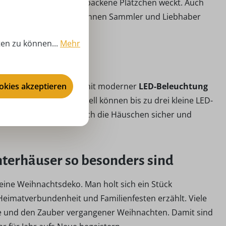
nnerungen an frisch gebackene Plätzchen weckt. Auch
unter den Modellen. So können Sammler und Liebhaber
ern
gestalten.
ten zu können...
Mehr
tszeit
ookies akzeptieren
en Zauber. Ausgestattet mit moderner
LED-Beleuchtung
zugleich. Je nach Modell können bis zu drei kleine LED-
r 220–230 V) lassen sich die Häuschen sicher und
terhäuser so besonders sind
eine Weihnachtsdeko. Man holt sich ein Stück
 Heimatverbundenheit und Familienfesten erzählt. Viele
ie und den Zauber vergangener Weihnachten. Damit sind