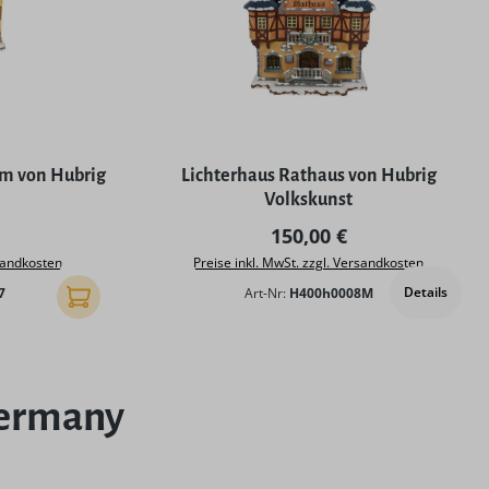
cm von Hubrig
Lichterhaus Rathaus von Hubrig
Volkskunst
 Preis:
Regulärer Preis:
150,00 €
rsandkosten
Preise inkl. MwSt. zzgl. Versandkosten
Details
7
Art-Nr:
H400h0008M
In den Warenkorb
Germany