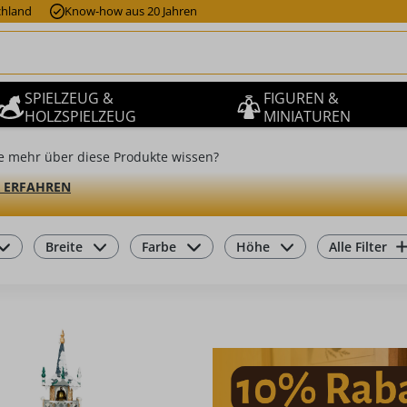
chland
Know-how aus 20 Jahren
SPIELZEUG &
FIGUREN &
HOLZSPIELZEUG
MINIATUREN
e mehr über diese Produkte wissen?
 ERFAHREN
Breite
Farbe
Höhe
Alle Filter