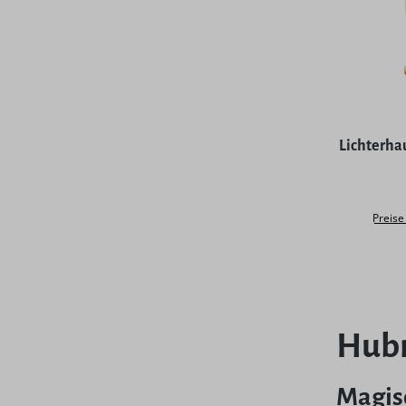
Durchschni
Lichterha
Preise
Hubr
Magis