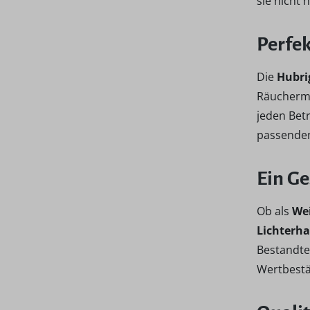
sie nicht 
Perfe
Die
Hubri
Räuchermä
jeden Bet
passenden
Ein G
Ob als
We
Lichterh
Bestandte
Wertbestä