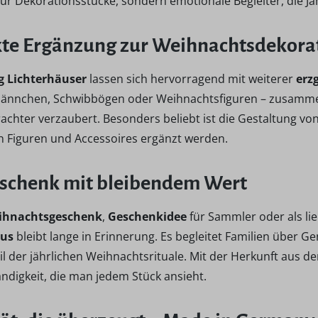
nur Dekorationsstücke, sondern emotionale Begleiter, die Ja
kte Ergänzung zur Weihnachtsdekora
g Lichterhäuser
lassen sich hervorragend mit weiterer
erz
nnchen, Schwibbögen oder Weihnachtsfiguren – zusammen 
rachter verzaubert. Besonders beliebt ist die Gestaltung v
 Figuren und Accessoires ergänzt werden.
eschenk mit bleibendem Wert
ihnachtsgeschenk
,
Geschenkidee
für Sammler oder als li
aus
bleibt lange in Erinnerung. Es begleitet Familien über G
il der jährlichen Weihnachtsrituale. Mit der Herkunft aus 
ndigkeit, die man jedem Stück ansieht.