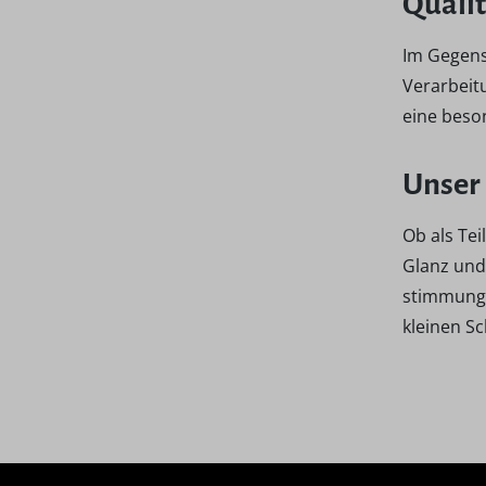
Qualit
Im Gegens
Verarbeit
eine beson
Unser 
Ob als Tei
Glanz und 
stimmungs
kleinen S