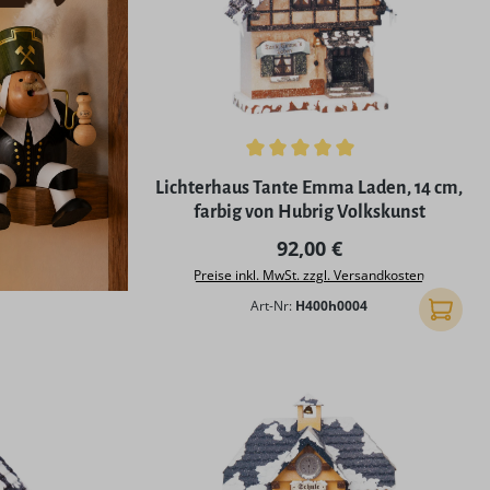
Durchschnittliche Bewertung von 5 von 5
Lichterhaus Tante Emma Laden, 14 cm,
farbig von Hubrig Volkskunst
Regulärer Preis:
92,00 €
Preise inkl. MwSt. zzgl. Versandkosten
Art-Nr:
H400h0004
In den