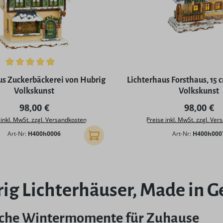
ttliche Bewertung von 5 von 5 Sternen
us Zuckerbäckerei von Hubrig
Lichterhaus Forsthaus, 15 
Volkskunst
Volkskunst
Regulärer Preis:
Regulärer
98,00 €
98,00 €
 inkl. MwSt. zzgl. Versandkosten
Preise inkl. MwSt. zzgl. Ve
Art-Nr:
H400h0006
Art-Nr:
H400h000
In den Warenkorb
ig Lichterhäuser, Made in 
che Wintermomente für Zuhause