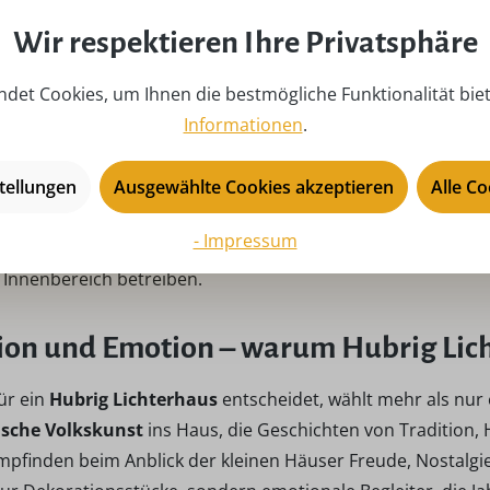
mmung ins Haus, während die
Zuckerbäckerei
Kindheitseri
elle Gebäude wie Schule, Kirche oder Rathaus finden sich 
Wir respektieren Ihre Privatsphäre
nach ihr ganz eigenes kleines Dorf aus
Hubrig Lichterhäus
det Cookies, um Ihnen die bestmögliche Funktionalität bie
Informationen
.
ungsvolle Beleuchtung für die Adven
tellungen
Ausgewählte Cookies akzeptieren
Alle C
 in der dunklen Jahreszeit entfalten die Lichterhäuser ihr
 für ein warmes, angenehmes Licht und sind energiesparend 
- Impressum
ngesetzt werden. Mit einem passenden Trafo (110–120 V ode
m Innenbereich betreiben.
ion und Emotion – warum Hubrig Lich
ür ein
Hubrig Lichterhaus
entscheidet, wählt mehr als nur 
ische Volkskunst
ins Haus, die Geschichten von Tradition,
pfinden beim Anblick der kleinen Häuser Freude, Nostalg