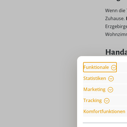
Wenn die 
Zuhause.
Erzgebirg
Wohnzimme
Handar
Gefertigt 
Funktionale
Hubrig Li
Statistiken
Fensterläd
Marketing
Handwerks
Tracking
Vielfa
Komfortfunktionen
Die Kollek