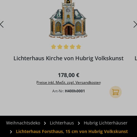
Durchschnittliche Bewertung von 5 von 5 Sternen
Lichterhaus Kirche von Hubrig Volkskunst
Regulärer Preis:
178,00 €
Preise inkl. MwSt. zzgl. Versandkosten
Art-Nr:
H400h0001
In den Ware
Weihnachtsdeko
Lichterhaus
Hubrig Lichterhäuser
Lichterhaus Forsthaus, 15 cm von Hubrig Volkskunst