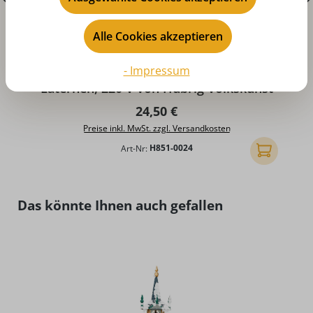
Alle Cookies akzeptieren
Durchschnittliche Bewertung von 5 von 5 Sternen
- Impressum
Beleuchtungstrafo für Häuser und
Laternen, 220 V von Hubrig Volkskunst
Regulärer Preis:
24,50 €
Preise inkl. MwSt. zzgl. Versandkosten
Art-Nr:
H851-0024
In den Ware
Produktgalerie überspringen
Das könnte Ihnen auch gefallen