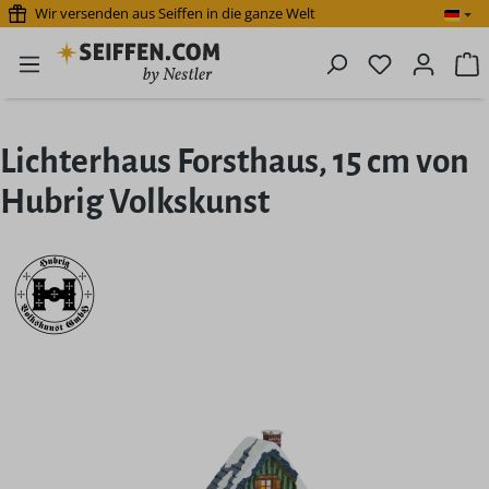
Wir versenden aus Seiffen in die ganze Welt
Zum Hauptinhalt springen
Du hast 0 P
W
Lichterhaus Forsthaus, 15 cm von
Hubrig Volkskunst
Bildergalerie überspringen