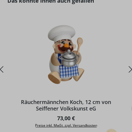
Das könnte Ihnen auch gefallen
Räuchermännchen Koch, 12 cm von
Seiffener Volkskunst eG
Regulärer Preis:
73,00 €
Preise inkl. MwSt. zzgl. Versandkosten