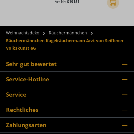
Art-Nr:
S19151
In den Ware
Weihnachtsdeko
Räuchermännchen
Räuchermännchen Kugelräuchermann Arzt von Seiffener
Volkskunst eG
Sehr gut bewertet
Service-Hotline
Service
Rechtliches
Zahlungsarten