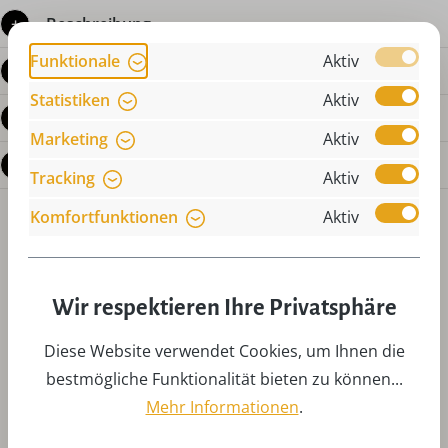
Beschreibung
Funktionale
Aktiv
Produktdetails
Statistiken
Aktiv
Bewertungen
Marketing
Aktiv
Fragen zum Produkt
Tracking
Aktiv
Komfortfunktionen
Aktiv
Wir respektieren Ihre Privatsphäre
Diese Website verwendet Cookies, um Ihnen die
Produktgalerie überspringen
Zubehör
bestmögliche Funktionalität bieten zu können...
Mehr Informationen
.