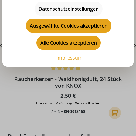
Datenschutzeinstellungen
Ausgewählte Cookies akzeptieren
Alle Cookies akzeptieren
- Impressum
Durchschnittliche Bewertung von 5 von 5 Sternen
D
Räucherkerzen - Waldhonigduft, 24 Stück
von KNOX
Regulärer Preis:
2,50 €
Preise inkl. MwSt. zzgl. Versandkosten
Art-Nr:
KNO013160
In den Ware
Produktgalerie überspringen